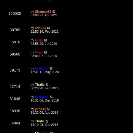
s
s
w
t
i
t
p
L
s
by
Shaman88
e
o
V
176038
a
01:09 22. Apr 2021
s
s
w
t
i
t
p
L
s
by
artaxas
e
o
V
30789
a
22:57 14. Feb 2021
s
s
w
t
i
t
L
by
Rejty
V
15916
p
a
08:56 29. Jul 2020
s
e
o
s
s
i
t
L
by
Rejty
w
t
V
69560
p
a
08:06 02. Jul 2020
e
o
s
s
s
i
t
w
t
p
L
by
Nalkanar
e
o
V
79173
a
17:31 11. May 2020
s
s
s
w
t
i
t
p
L
s
by
Thalie
e
o
V
12714
a
08:28 20. Feb 2020
s
s
w
t
i
t
L
by
Nalkanar
V
31646
p
a
16:31 08. Dec 2019
s
e
o
s
s
i
t
L
by
pepa48
w
t
V
16938
p
a
13:32 08. Aug 2019
e
o
s
s
s
i
t
L
by
Thalie
w
t
V
14904
p
a
18:10 28. Oct 2018
e
o
s
s
s
i
t