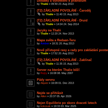
Dodatky a vysvětlení k pravidlům
by
Thalie
»
09:40 23. Aug 2013
(T2) ZÁKLADNÍ POVOLÁNÍ - Čaroděj
by
Thalie
»
11:40 15. Aug 2013
(T2) ZÁKLADNÍ POVOLÁNÍ - Druid
by
Thalie
»
14:04 24. Sep 2014
Jazyky na Thalii
by
Thalie
»
12:20 24. Nov 2013
Mapa světa a Redaan-Teru
by
Amber
»
18:31 20. Aug 2013
Nově přístupné rasy a rady pro zakládání postav
by
Thalie
»
17:52 20. Aug 2013
(T2) ZÁKLADNÍ POVOLÁNÍ - Zaklínač
by
Thalie
»
11:35 15. Aug 2013
Server na kterém Thalie běží
by
Rejty
»
16:08 08. May 2007
Pády servru
by
Alquist
»
16:09 01. Dec 2013
Nejde se přihlásit
by
Aillen
»
20:37 05. Apr 2026
Nejen Equilibrie po skoro dvaceti letech
by
kokosak
»
19:33 03. Mar 2025