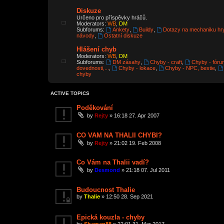
Diskuze
Určeno pro příspěvky hráčů.
Moderators:
WB
,
DM
Subforums:
Ankety
,
Buildy
,
Dotazy na mechaniku hr
návody
,
Ostatní diskuze
Hlášení chyb
Moderators:
WB
,
DM
Subforums:
DM zásahy
,
Chyby - craft
,
Chyby - fóru
dovednosti,...
,
Chyby - lokace
,
Chyby - NPC, bestie
,
chyby
ACTIVE TOPICS
Poděkování
by
Rejty
»
16:18 27. Apr 2007
CO VAM NA THALII CHYBI?
by
Rejty
»
21:02 19. Feb 2008
Co Vám na Thalii vadí?
by
Desmond
»
21:18 07. Jul 2011
Budoucnost Thalie
by
Thalie
»
12:50 28. Sep 2021
Epická kouzla - chyby
by
Shaman88
»
22:01 31. Mar 2017