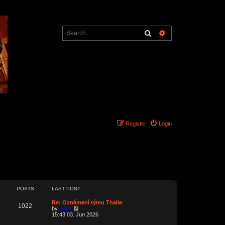
Search
Advanced search
Register
Login
POSTS
LAST POST
L
Re: Oznámení týmu Thalie
P
1022
a
V
by
jaara
s
i
15:43 03. Jun 2026
o
t
e