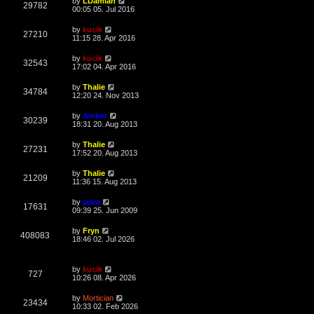
L
by
LDamian
w
t
V
29782
p
a
00:05 05. Jul 2016
e
o
s
s
s
i
t
L
by
kucik
w
t
V
27210
p
a
11:15 28. Apr 2016
e
o
s
s
s
i
t
L
by
kucik
w
t
V
32543
p
a
17:02 04. Apr 2016
e
o
s
s
s
i
t
L
by
Thalie
w
t
V
34784
p
a
12:20 24. Nov 2013
e
o
s
s
s
i
t
L
by
Amber
w
t
V
30239
p
a
18:31 20. Aug 2013
e
o
s
s
s
i
t
L
by
Thalie
w
t
V
27231
p
a
17:52 20. Aug 2013
e
o
s
s
s
i
t
L
by
Thalie
w
t
V
21209
p
a
11:36 15. Aug 2013
e
o
s
s
s
i
t
L
by
jaara
w
t
V
17631
p
a
09:39 25. Jun 2009
e
o
s
s
s
i
t
L
by
Fryn
w
t
V
408083
p
a
18:46 02. Jul 2026
e
o
s
s
s
i
t
w
t
p
L
by
kucik
e
o
V
727
a
10:26 08. Apr 2026
s
s
s
w
t
i
t
L
by
Mortician
V
23434
p
a
10:33 02. Feb 2026
s
e
o
s