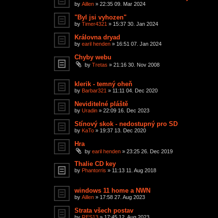
by
Aillen
»
22:35 09. Mar 2024
"Byl jsi vyhozen"
by
Timer4321
»
15:37 30. Jan 2024
Královna dryad
by
earil henden
»
16:51 07. Jan 2024
Chyby webu
by
Tretas
»
21:16 30. Nov 2008
klerik - temný oheň
by
Barbar321
»
11:11 04. Dec 2020
Neviditelné pláště
by
Uradin
»
22:09 16. Dec 2023
Stínový skok - nedostupný pro SD
by
KaTo
»
19:37 13. Dec 2020
Hra
by
earil henden
»
23:25 26. Dec 2019
Thalie CD key
by
Phantorris
»
11:13 11. Aug 2018
windows 11 home a NWN
by
Aillen
»
17:58 27. Aug 2023
Strata všech postav
by
RES13
»
17:45 12. Aug 2023