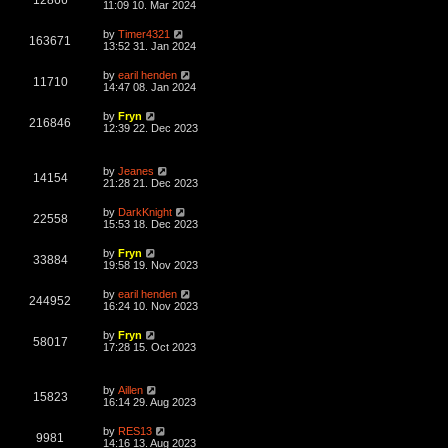
12866
a
11:09 10. Mar 2024
s
s
s
w
t
i
t
L
by
Timer4321
V
163671
p
a
13:52 31. Jan 2024
s
e
o
s
s
i
t
L
by
earil henden
w
t
V
11710
p
a
14:47 08. Jan 2024
e
o
s
s
s
i
t
L
by
Fryn
w
t
V
216846
p
a
12:39 22. Dec 2023
e
o
s
s
s
i
t
w
t
p
L
by
Jeanes
e
o
V
14154
a
21:28 21. Dec 2023
s
s
s
w
t
i
t
L
by
DarkKnight
V
22558
p
a
15:53 18. Dec 2023
s
e
o
s
s
i
t
L
by
Fryn
w
t
V
33884
p
a
19:58 19. Nov 2023
e
o
s
s
s
i
t
L
by
earil henden
w
t
V
244952
p
a
16:24 10. Nov 2023
e
o
s
s
s
i
t
L
by
Fryn
w
t
V
58017
p
a
17:28 15. Oct 2023
e
o
s
s
s
i
t
w
t
p
L
by
Aillen
e
o
V
15823
a
16:14 29. Aug 2023
s
s
s
w
t
i
t
L
by
RES13
V
9981
p
a
14:16 13. Aug 2023
s
e