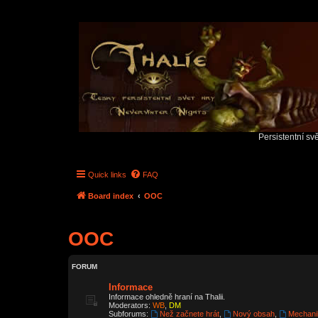
Persistentní sv
Quick links
FAQ
Board index
OOC
OOC
FORUM
Informace
Informace ohledně hraní na Thalii.
Moderators:
WB
,
DM
Subforums:
Než začnete hrát
,
Nový obsah
,
Mechani