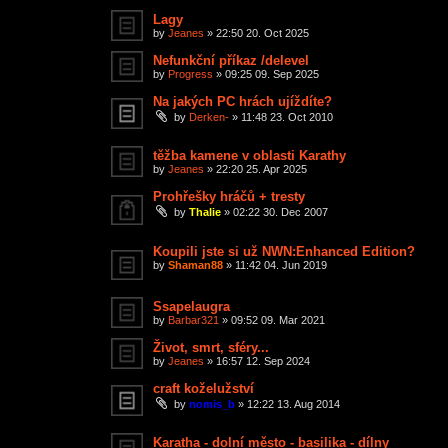
Lagy
by
Jeanes
»
22:50 20. Oct 2025
Nefunkční příkaz /delevel
by
Progress
»
09:25 09. Sep 2025
Na jakých PC hrách ujíždíte?
by
Derken-
»
11:48 23. Oct 2010
těžba kamene v oblasti Karathy
by
Jeanes
»
22:20 25. Apr 2025
Prohřešky hráčů + tresty
by
Thalie
»
02:22 30. Dec 2007
Koupili jste si už NWN:Enhanced Edition?
by
Shaman88
»
11:42 04. Jun 2019
Ssapelaugra
by
Barbar321
»
09:52 09. Mar 2021
Život, smrt, sféry...
by
Jeanes
»
16:57 12. Sep 2024
craft koželužství
by
nomis_b
»
12:22 13. Aug 2014
Karatha - dolní město - basilika - dílny