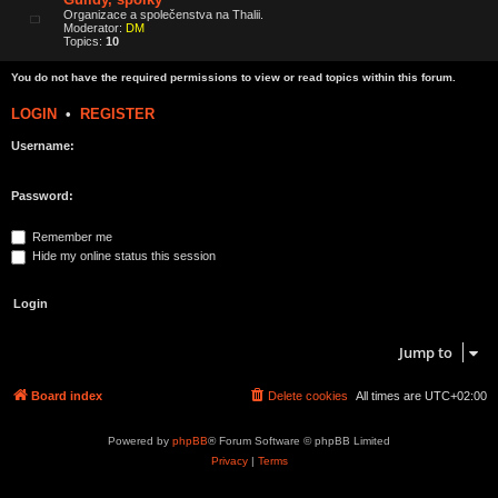
Organizace a společenstva na Thalii.
Moderator:
DM
Topics:
10
You do not have the required permissions to view or read topics within this forum.
LOGIN
•
REGISTER
Username:
Password:
Remember me
Hide my online status this session
Jump to
Board index
Delete cookies
All times are
UTC+02:00
Powered by
phpBB
® Forum Software © phpBB Limited
Privacy
|
Terms