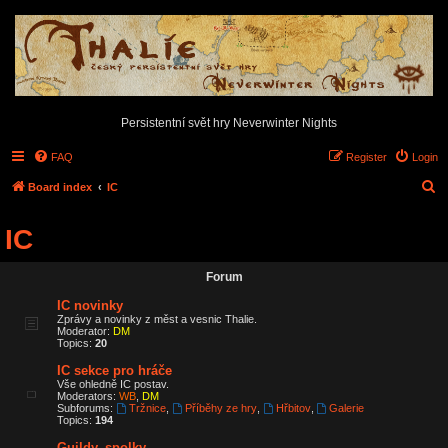
Persistentní svět hry Neverwinter Nights
FAQ
Register
Login
S
Board index
IC
e
IC
a
r
Forum
c
IC novinky
h
Zprávy a novinky z měst a vesnic Thalie.
Moderator:
DM
Topics:
20
IC sekce pro hráče
Vše ohledně IC postav.
Moderators:
WB
,
DM
Subforums:
Tržnice
,
Příběhy ze hry
,
Hřbitov
,
Galerie
Topics:
194
Guildy, spolky