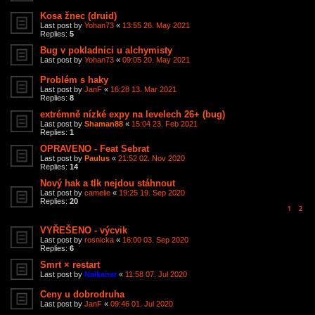
Kosa žnec (druid)
Last post by
Yohan73
«
13:55 26. May 2021
Replies:
5
Bug v pokladnici u alchymisty
Last post by
Yohan73
«
09:05 20. May 2021
Problém s haky
Last post by
JanF
«
16:28 13. Mar 2021
Replies:
8
extrémně nízké expy na levelech 26+ (bug)
Last post by
Shaman88
«
15:04 23. Feb 2021
Replies:
1
OPRAVENO - Feat Sebrat
Last post by
Paulus
«
21:52 02. Nov 2020
Replies:
14
Nový hak a tlk nejdou stáhnout
Last post by
camelie
«
19:25 19. Sep 2020
Replies:
20
1
2
VYŘEŠENO - výcvik
Last post by
rosnicka
«
16:00 03. Sep 2020
Replies:
6
Smrt × restart
Last post by
Nalkanar
«
11:58 07. Jul 2020
Ceny u dobrodruha
Last post by
JanF
«
09:46 01. Jul 2020