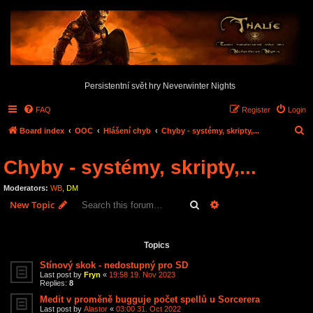
Persistentní svět hry Neverwinter Nights
FAQ
Register
Login
S
Board index
OOC
Hlášení chyb
Chyby - systémy, skripty,...
e
Chyby - systémy, skripty,...
a
r
Moderators:
WB
,
DM
c
Search
Advanced search
New Topic
h
20 topics • Page
1
of
1
Topics
Stínový skok - nedostupný pro SD
Last post by
Fryn
«
19:58 19. Nov 2023
Replies:
8
Medit v proměně bugguje počet spellů u Sorcerera
Last post by
Alastor
«
03:00 31. Oct 2022