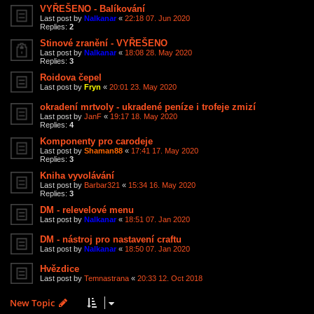
VYŘEŠENO - Balíkování
Last post by
Nalkanar
«
22:18 07. Jun 2020
Replies:
2
Stinové zranění - VYŘEŠENO
Last post by
Nalkanar
«
18:08 28. May 2020
Replies:
3
Roidova čepel
Last post by
Fryn
«
20:01 23. May 2020
okradení mrtvoly - ukradené peníze i trofeje zmizí
Last post by
JanF
«
19:17 18. May 2020
Replies:
4
Komponenty pro carodeje
Last post by
Shaman88
«
17:41 17. May 2020
Replies:
3
Kniha vyvolávání
Last post by
Barbar321
«
15:34 16. May 2020
Replies:
3
DM - relevelové menu
Last post by
Nalkanar
«
18:51 07. Jan 2020
DM - nástroj pro nastavení craftu
Last post by
Nalkanar
«
18:50 07. Jan 2020
Hvězdice
Last post by
Temnastrana
«
20:33 12. Oct 2018
New Topic