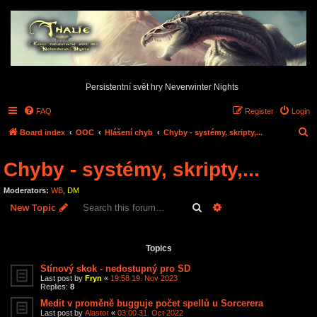
Persistentní svět hry Neverwinter Nights
FAQ
Register
Login
S
Board index
OOC
Hlášení chyb
Chyby - systémy, skripty,...
e
Chyby - systémy, skripty,...
a
r
Moderators:
WB
,
DM
c
Search
Advanced search
New Topic
h
20 topics • Page
1
of
1
Topics
Stínový skok - nedostupný pro SD
Last post by
Fryn
«
19:58 19. Nov 2023
Replies:
8
Medit v proměně bugguje počet spellů u Sorcerera
Last post by
Alastor
«
03:00 31. Oct 2022