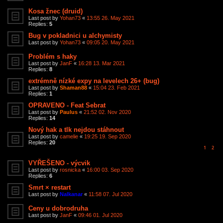
Kosa žnec (druid)
Last post by
Yohan73
«
13:55 26. May 2021
Replies:
5
Bug v pokladnici u alchymisty
Last post by
Yohan73
«
09:05 20. May 2021
Problém s haky
Last post by
JanF
«
16:28 13. Mar 2021
Replies:
8
extrémně nízké expy na levelech 26+ (bug)
Last post by
Shaman88
«
15:04 23. Feb 2021
Replies:
1
OPRAVENO - Feat Sebrat
Last post by
Paulus
«
21:52 02. Nov 2020
Replies:
14
Nový hak a tlk nejdou stáhnout
Last post by
camelie
«
19:25 19. Sep 2020
Replies:
20
1
2
VYŘEŠENO - výcvik
Last post by
rosnicka
«
16:00 03. Sep 2020
Replies:
6
Smrt × restart
Last post by
Nalkanar
«
11:58 07. Jul 2020
Ceny u dobrodruha
Last post by
JanF
«
09:46 01. Jul 2020