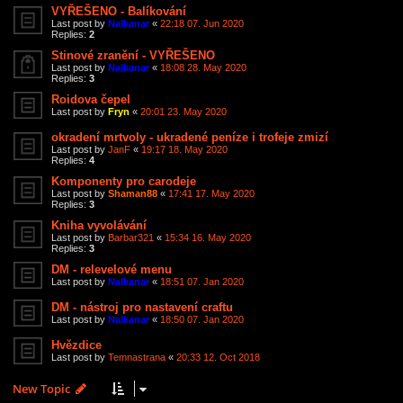
VYŘEŠENO - Balíkování
Last post by
Nalkanar
«
22:18 07. Jun 2020
Replies:
2
Stinové zranění - VYŘEŠENO
Last post by
Nalkanar
«
18:08 28. May 2020
Replies:
3
Roidova čepel
Last post by
Fryn
«
20:01 23. May 2020
okradení mrtvoly - ukradené peníze i trofeje zmizí
Last post by
JanF
«
19:17 18. May 2020
Replies:
4
Komponenty pro carodeje
Last post by
Shaman88
«
17:41 17. May 2020
Replies:
3
Kniha vyvolávání
Last post by
Barbar321
«
15:34 16. May 2020
Replies:
3
DM - relevelové menu
Last post by
Nalkanar
«
18:51 07. Jan 2020
DM - nástroj pro nastavení craftu
Last post by
Nalkanar
«
18:50 07. Jan 2020
Hvězdice
Last post by
Temnastrana
«
20:33 12. Oct 2018
New Topic