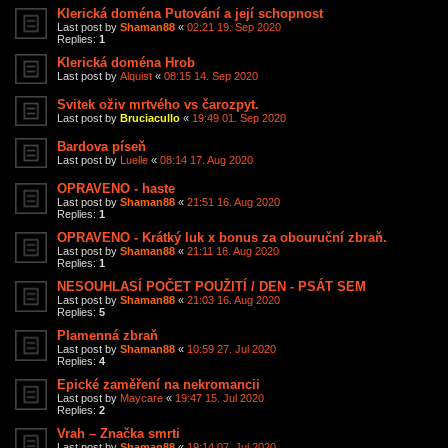
Klerická doména Putování a její schopnost
Last post by
Shaman88
«
02:21 19. Sep 2020
Replies:
1
Klerická doména Hrob
Last post by
Alquist
«
08:15 14. Sep 2020
Svitek oživ mrtvého vs čarozpyt.
Last post by
Bruciacullo
«
19:49 01. Sep 2020
Bardova píseň
Last post by
Luelle
«
08:14 17. Aug 2020
OPRAVENO - haste
Last post by
Shaman88
«
21:51 16. Aug 2020
Replies:
1
OPRAVENO - Krátký luk x bonus za obouruční zbraň.
Last post by
Shaman88
«
21:11 16. Aug 2020
Replies:
1
NESOUHLASÍ POČET POUŽITÍ / DEN - PSÁT SEM
Last post by
Shaman88
«
21:03 16. Aug 2020
Replies:
5
Plamenná zbraň
Last post by
Shaman88
«
10:59 27. Jul 2020
Replies:
4
Epické zaměření na nekromancii
Last post by
Maycare
«
19:47 15. Jul 2020
Replies:
2
Vrah – Značka smrti
Last post by
Shaman88
«
19:14 07. Jul 2020