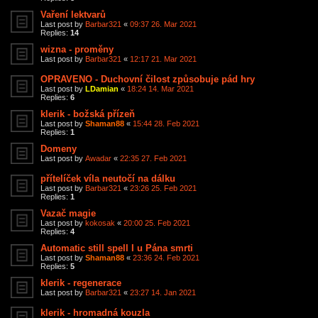
Vaření lektvarů
Last post by
Barbar321
«
09:37 26. Mar 2021
Replies:
14
wizna - proměny
Last post by
Barbar321
«
12:17 21. Mar 2021
OPRAVENO - Duchovní čilost způsobuje pád hry
Last post by
LDamian
«
18:24 14. Mar 2021
Replies:
6
klerik - božská přízeň
Last post by
Shaman88
«
15:44 28. Feb 2021
Replies:
1
Domeny
Last post by
Awadar
«
22:35 27. Feb 2021
přítelíček víla neutočí na dálku
Last post by
Barbar321
«
23:26 25. Feb 2021
Replies:
1
Vazač magie
Last post by
kokosak
«
20:00 25. Feb 2021
Replies:
4
Automatic still spell I u Pána smrti
Last post by
Shaman88
«
23:36 24. Feb 2021
Replies:
5
klerik - regenerace
Last post by
Barbar321
«
23:27 14. Jan 2021
klerik - hromadná kouzla