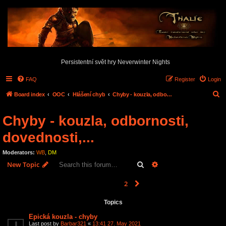
Persistentní svět hry Neverwinter Nights
FAQ
Register
Login
S
Board index
OOC
Hlášení chyb
Chyby - kouzla, odbornosti, dovednosti,...
e
Chyby - kouzla, odbornosti,
a
r
dovednosti,...
c
Moderators:
WB
,
DM
h
Search
Advanced search
New Topic
1
2
Next
90 topics
Topics
Epická kouzla - chyby
Last post by
Barbar321
«
13:41 27. May 2021