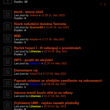
Replies:
19
1
2
klerik - temný oheň
Last post by
Jeanes
«
21:28 21. Dec 2023
Replies:
4
Klerik nefunkční doména Temnota
Last post by
Shaman88
«
21:28 19. Jun 2023
Replies:
4
RDD
Last post by
Awadar
«
17:17 26. Sep 2021
Replies:
1
Rychlé hojení I - III nefungují v proměnnách
Last post by
LDamian
«
22:34 25. May 2021
Replies:
2
HIPS - postih do skrývání
Last post by
Nalkanar
«
11:37 14. May 2021
Elementarni roj
Last post by
Yohan73
«
17:27 05. May 2021
Paprsek oslabeni se silnějším zaměřením na nekromancii
Last post by
Nalkanar
«
02:00 04. Apr 2021
Replies:
1
Isácova menší bouře střel je na reflexy
Last post by
LDamian
«
01:27 04. Apr 2021
(Vyřešeno) UMD - nejdou nasadit předměty
Last post by
LDamian
«
20:50 02. Apr 2021
Replies:
8