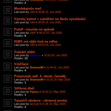
Replies:
2
Mordekainův meč
Last post by
JAH
«
09:58 15. Jun 2020
Vyvolej bytost + zaměření na školu vyvolávání
Last post by
JAH
«
09:55 15. Jun 2020
Pulelf - imunita na spánek
Last post by
JanF
«
09:12 07. Jun 2020
Replies:
8
IGMS má stále hod na reflex
Last post by
JAH
«
18:23 03. Jun 2020
Svázání plání
Last post by
Nalkanar
«
10:52 03. Jun 2020
Replies:
13
Vzkříšení
Last post by
Shaman88
«
11:44 01. Jun 2020
Replies:
4
Polymorph self, 4. okruh, čaroděj
Last post by
Shaman88
«
20:32 28. May 2020
Replies:
1
Stříbrná dlaň
Last post by
Paulus
«
23:43 21. May 2020
Replies:
1
Trpasličí obránce - obranný postoj
Last post by
tao kan
«
21:38 16. May 2020
Replies:
2