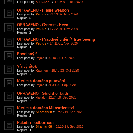
Last post by
Barbar321
«
17:03 01. Dec 2020
OPRAVENO - Flame weapon
Last post by
Paulus
«
21:33 02. Nov 2020
Replies:
5
OPRAVENO - Ostrost - Keen
Last post by
Paulus
«
17:32 01. Nov 2020
Replies:
2
OPRAVENO - Pravdivé vidění/ True Seeing
Last post by
Paulus
«
14:11 01. Nov 2020
Replies:
1
Povolaný 9
Last post by
Pajule
«
09:40 24. Oct 2020
Vířivý útok
Last post by
Ragmon
«
18:45 23. Oct 2020
Replies:
2
Klerická doména putování
Last post by
Pajule
«
21:34 20. Sep 2020
OPRAVENO - Shield of faith
Last post by
klistak
«
12:24 19. Sep 2020
Replies:
3
Klerická doména Milosrdenství
Last post by
Shaman88
«
02:26 19. Sep 2020
Replies:
2
Paladin - odbornosti
Last post by
Shaman88
«
02:23 19. Sep 2020
Replies:
1