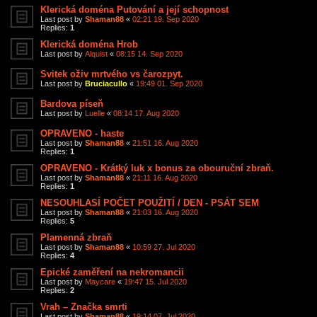
Klerická doména Putování a její schopnost
Last post by
Shaman88
«
02:21 19. Sep 2020
Replies:
1
Klerická doména Hrob
Last post by
Alquist
«
08:15 14. Sep 2020
Svitek oživ mrtvého vs čarozpyt.
Last post by
Bruciacullo
«
19:49 01. Sep 2020
Bardova píseň
Last post by
Luelle
«
08:14 17. Aug 2020
OPRAVENO - haste
Last post by
Shaman88
«
21:51 16. Aug 2020
Replies:
1
OPRAVENO - Krátký luk x bonus za obouruční zbraň.
Last post by
Shaman88
«
21:11 16. Aug 2020
Replies:
1
NESOUHLASÍ POČET POUŽITÍ / DEN - PSÁT SEM
Last post by
Shaman88
«
21:03 16. Aug 2020
Replies:
5
Plamenná zbraň
Last post by
Shaman88
«
10:59 27. Jul 2020
Replies:
4
Epické zaměření na nekromancii
Last post by
Maycare
«
19:47 15. Jul 2020
Replies:
2
Vrah – Značka smrti
Last post by
Shaman88
«
19:14 07. Jul 2020