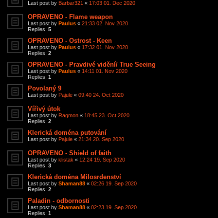
Last post by
Barbar321
«
17:03 01. Dec 2020
OPRAVENO - Flame weapon
Last post by
Paulus
«
21:33 02. Nov 2020
Replies:
5
OPRAVENO - Ostrost - Keen
Last post by
Paulus
«
17:32 01. Nov 2020
Replies:
2
OPRAVENO - Pravdivé vidění/ True Seeing
Last post by
Paulus
«
14:11 01. Nov 2020
Replies:
1
Povolaný 9
Last post by
Pajule
«
09:40 24. Oct 2020
Vířivý útok
Last post by
Ragmon
«
18:45 23. Oct 2020
Replies:
2
Klerická doména putování
Last post by
Pajule
«
21:34 20. Sep 2020
OPRAVENO - Shield of faith
Last post by
klistak
«
12:24 19. Sep 2020
Replies:
3
Klerická doména Milosrdenství
Last post by
Shaman88
«
02:26 19. Sep 2020
Replies:
2
Paladin - odbornosti
Last post by
Shaman88
«
02:23 19. Sep 2020
Replies:
1