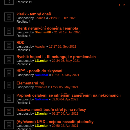
Replies:
19
1
2
klerik - temný oheň
Last post by
Jeanes
«
21:28 21. Dec 2023
Replies:
4
Klerik nefunkční doména Temnota
Last post by
Shaman88
«
21:28 19. Jun 2023
Replies:
4
RDD
Last post by
Awadar
«
17:17 26. Sep 2021
Replies:
1
Rychlé hojení I - III nefungují v proměnnách
Last post by
LDamian
«
22:34 25. May 2021
Replies:
2
HIPS - postih do skrývání
Last post by
Nalkanar
«
11:37 14. May 2021
Elementarni roj
Last post by
Yohan73
«
17:27 05. May 2021
Paprsek oslabeni se silnějším zaměřením na nekromancii
Last post by
Nalkanar
«
02:00 04. Apr 2021
Replies:
1
Isácova menší bouře střel je na reflexy
Last post by
LDamian
«
01:27 04. Apr 2021
(Vyřešeno) UMD - nejdou nasadit předměty
Last post by
LDamian
«
20:50 02. Apr 2021
Replies:
8