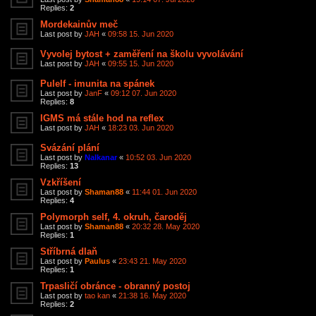
Replies:
2
Mordekainův meč
Last post by
JAH
«
09:58 15. Jun 2020
Vyvolej bytost + zaměření na školu vyvolávání
Last post by
JAH
«
09:55 15. Jun 2020
Pulelf - imunita na spánek
Last post by
JanF
«
09:12 07. Jun 2020
Replies:
8
IGMS má stále hod na reflex
Last post by
JAH
«
18:23 03. Jun 2020
Svázání plání
Last post by
Nalkanar
«
10:52 03. Jun 2020
Replies:
13
Vzkříšení
Last post by
Shaman88
«
11:44 01. Jun 2020
Replies:
4
Polymorph self, 4. okruh, čaroděj
Last post by
Shaman88
«
20:32 28. May 2020
Replies:
1
Stříbrná dlaň
Last post by
Paulus
«
23:43 21. May 2020
Replies:
1
Trpasličí obránce - obranný postoj
Last post by
tao kan
«
21:38 16. May 2020
Replies:
2