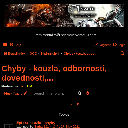
Persistentní svět hry Neverwinter Nights
FAQ
Register
Login
S
Board index
OOC
Hlášení chyb
Chyby - kouzla, odbornosti, dovednosti,...
e
Chyby - kouzla, odbornosti,
a
r
dovednosti,...
c
Moderators:
WB
,
DM
h
Search
Advanced search
New Topic
1
2
Next
90 topics
Topics
Epická kouzla - chyby
Last post by
Barbar321
«
13:41 27. May 2021