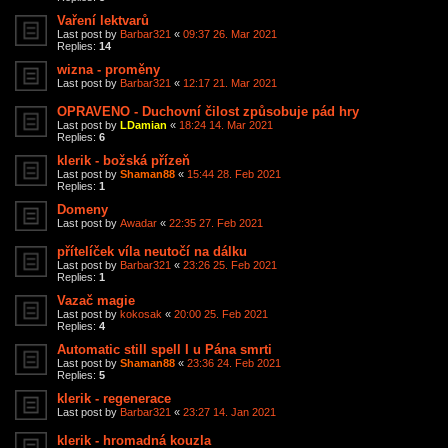
Vaření lektvarů
Last post by
Barbar321
«
09:37 26. Mar 2021
Replies:
14
wizna - proměny
Last post by
Barbar321
«
12:17 21. Mar 2021
OPRAVENO - Duchovní čilost způsobuje pád hry
Last post by
LDamian
«
18:24 14. Mar 2021
Replies:
6
klerik - božská přízeň
Last post by
Shaman88
«
15:44 28. Feb 2021
Replies:
1
Domeny
Last post by
Awadar
«
22:35 27. Feb 2021
přítelíček víla neutočí na dálku
Last post by
Barbar321
«
23:26 25. Feb 2021
Replies:
1
Vazač magie
Last post by
kokosak
«
20:00 25. Feb 2021
Replies:
4
Automatic still spell I u Pána smrti
Last post by
Shaman88
«
23:36 24. Feb 2021
Replies:
5
klerik - regenerace
Last post by
Barbar321
«
23:27 14. Jan 2021
klerik - hromadná kouzla