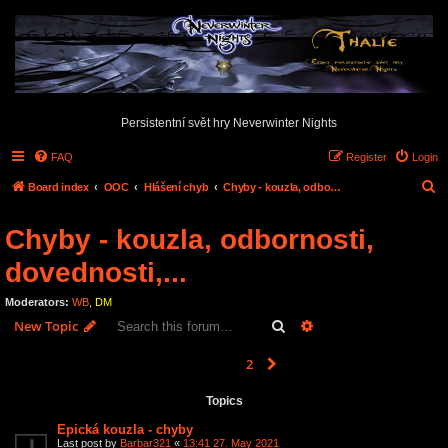
Persistentní svět hry Neverwinter Nights
FAQ
Register
Login
S
Board index
OOC
Hlášení chyb
Chyby - kouzla, odbornosti, dovednosti,...
e
Chyby - kouzla, odbornosti,
a
r
dovednosti,...
c
Moderators:
WB
,
DM
h
Search
Advanced search
New Topic
1
2
Next
90 topics
Topics
Epická kouzla - chyby
Last post by
Barbar321
«
13:41 27. May 2021