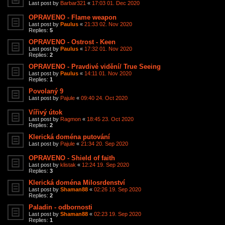
Last post by
Barbar321
«
17:03 01. Dec 2020
OPRAVENO - Flame weapon
Last post by
Paulus
«
21:33 02. Nov 2020
Replies:
5
OPRAVENO - Ostrost - Keen
Last post by
Paulus
«
17:32 01. Nov 2020
Replies:
2
OPRAVENO - Pravdivé vidění/ True Seeing
Last post by
Paulus
«
14:11 01. Nov 2020
Replies:
1
Povolaný 9
Last post by
Pajule
«
09:40 24. Oct 2020
Vířivý útok
Last post by
Ragmon
«
18:45 23. Oct 2020
Replies:
2
Klerická doména putování
Last post by
Pajule
«
21:34 20. Sep 2020
OPRAVENO - Shield of faith
Last post by
klistak
«
12:24 19. Sep 2020
Replies:
3
Klerická doména Milosrdenství
Last post by
Shaman88
«
02:26 19. Sep 2020
Replies:
2
Paladin - odbornosti
Last post by
Shaman88
«
02:23 19. Sep 2020
Replies:
1