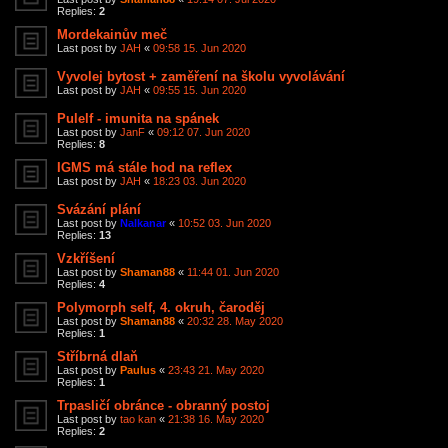
Replies:
2
Mordekainův meč
Last post by
JAH
«
09:58 15. Jun 2020
Vyvolej bytost + zaměření na školu vyvolávání
Last post by
JAH
«
09:55 15. Jun 2020
Pulelf - imunita na spánek
Last post by
JanF
«
09:12 07. Jun 2020
Replies:
8
IGMS má stále hod na reflex
Last post by
JAH
«
18:23 03. Jun 2020
Svázání plání
Last post by
Nalkanar
«
10:52 03. Jun 2020
Replies:
13
Vzkříšení
Last post by
Shaman88
«
11:44 01. Jun 2020
Replies:
4
Polymorph self, 4. okruh, čaroděj
Last post by
Shaman88
«
20:32 28. May 2020
Replies:
1
Stříbrná dlaň
Last post by
Paulus
«
23:43 21. May 2020
Replies:
1
Trpasličí obránce - obranný postoj
Last post by
tao kan
«
21:38 16. May 2020
Replies:
2