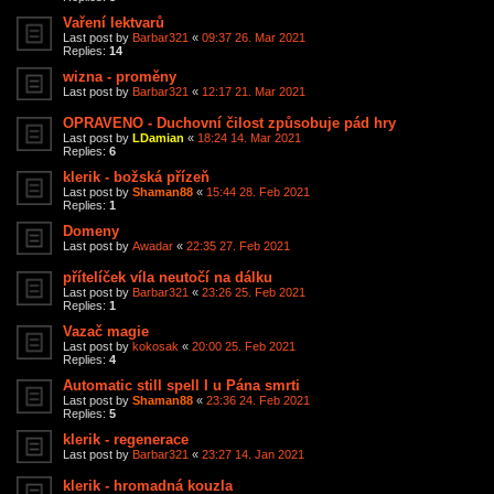
Vaření lektvarů
Last post by
Barbar321
«
09:37 26. Mar 2021
Replies:
14
wizna - proměny
Last post by
Barbar321
«
12:17 21. Mar 2021
OPRAVENO - Duchovní čilost způsobuje pád hry
Last post by
LDamian
«
18:24 14. Mar 2021
Replies:
6
klerik - božská přízeň
Last post by
Shaman88
«
15:44 28. Feb 2021
Replies:
1
Domeny
Last post by
Awadar
«
22:35 27. Feb 2021
přítelíček víla neutočí na dálku
Last post by
Barbar321
«
23:26 25. Feb 2021
Replies:
1
Vazač magie
Last post by
kokosak
«
20:00 25. Feb 2021
Replies:
4
Automatic still spell I u Pána smrti
Last post by
Shaman88
«
23:36 24. Feb 2021
Replies:
5
klerik - regenerace
Last post by
Barbar321
«
23:27 14. Jan 2021
klerik - hromadná kouzla