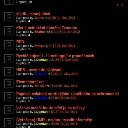
Replies:
19
1
2
klerik - temný oheň
Last post by
Jeanes
«
21:28 21. Dec 2023
Replies:
4
Klerik nefunkční doména Temnota
Last post by
Shaman88
«
21:28 19. Jun 2023
Replies:
4
RDD
Last post by
Awadar
«
17:17 26. Sep 2021
Replies:
1
Rychlé hojení I - III nefungují v proměnnách
Last post by
LDamian
«
22:34 25. May 2021
Replies:
2
HIPS - postih do skrývání
Last post by
Nalkanar
«
11:37 14. May 2021
Elementarni roj
Last post by
Yohan73
«
17:27 05. May 2021
Paprsek oslabeni se silnějším zaměřením na nekromancii
Last post by
Nalkanar
«
02:00 04. Apr 2021
Replies:
1
Isácova menší bouře střel je na reflexy
Last post by
LDamian
«
01:27 04. Apr 2021
(Vyřešeno) UMD - nejdou nasadit předměty
Last post by
LDamian
«
20:50 02. Apr 2021
Replies:
8