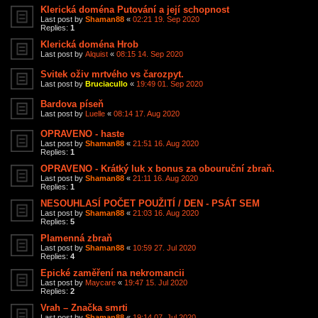
Klerická doména Putování a její schopnost
Last post by
Shaman88
«
02:21 19. Sep 2020
Replies:
1
Klerická doména Hrob
Last post by
Alquist
«
08:15 14. Sep 2020
Svitek oživ mrtvého vs čarozpyt.
Last post by
Bruciacullo
«
19:49 01. Sep 2020
Bardova píseň
Last post by
Luelle
«
08:14 17. Aug 2020
OPRAVENO - haste
Last post by
Shaman88
«
21:51 16. Aug 2020
Replies:
1
OPRAVENO - Krátký luk x bonus za obouruční zbraň.
Last post by
Shaman88
«
21:11 16. Aug 2020
Replies:
1
NESOUHLASÍ POČET POUŽITÍ / DEN - PSÁT SEM
Last post by
Shaman88
«
21:03 16. Aug 2020
Replies:
5
Plamenná zbraň
Last post by
Shaman88
«
10:59 27. Jul 2020
Replies:
4
Epické zaměření na nekromancii
Last post by
Maycare
«
19:47 15. Jul 2020
Replies:
2
Vrah – Značka smrti
Last post by
Shaman88
«
19:14 07. Jul 2020