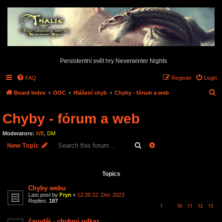
Persistentní svět hry Neverwinter Nights
FAQ
Register
Login
S
Board index
OOC
Hlášení chyb
Chyby - fórum a web
e
Chyby - fórum a web
a
r
Moderators:
WB
,
DM
c
Search
Advanced search
New Topic
h
7 topics • Page
1
of
1
Topics
Chyby webu
Last post by
Fryn
«
12:39 22. Dec 2023
Replies:
187
1
10
11
12
13
…
čaroděj - chybný odkaz