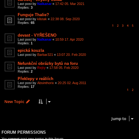
Last post by
Nalkanar
«
17:42 05. Mar 2021
Replies:
3
Funguje Thalie?
Last post by
klistak
«
22:38 08. Sep 2020
Replies:
65
1
2
3
4
5
devast - VYŘEŠENO
Last post by
Nalkanar
«
10:59 17. Apr 2020
Replies:
1
epická kouzla
Last post by
Barbar321
«
13:07 20. Feb 2020
Nefunkční obrázky bytů na foru
Last post by
Rejty
«
17:58 05. Feb 2020
Replies:
2
Překlepy v reáliích
Last post by
Absinthorix
«
20:25 02. Aug 2011
Replies:
17
1
2
New Topic
7 topics • Page
1
of
1
Jump to
FORUM PERMISSIONS
You
cannot
post new topics in this forum