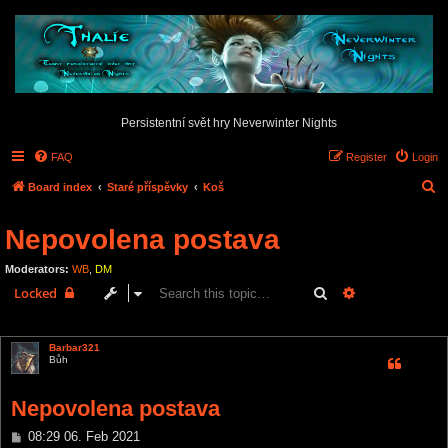
Persistentní svět hry Neverwinter Nights
FAQ
Register
Login
S
Board index
Staré příspěvky
Koš
e
Nepovolena postava
a
r
Moderators:
WB
,
DM
c
Search
Advanced sear
Locked
h
5 posts • Page
1
of
1
Barbar321
Bůh
Nepovolena postava
P
08:29 06. Feb 2021