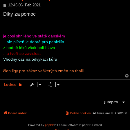
P
12:45 06. Feb 2021
o
s
Diky za pomoc
t
je cosi shnilého ve státě dánském
...ale plíseň je dobrá pro penicilín
z hodně léků však bolí hlava
...a tvoří se závislost
Vhodný čas na odvykací kůru
člen ligy pro zákaz veškerých změn na thalii
Locked
5 posts • Page
1
of
1
Jump to
Board index
Delete cookies
All times are
UTC+02:00
Powered by
phpBB
® Forum Software © phpBB Limited