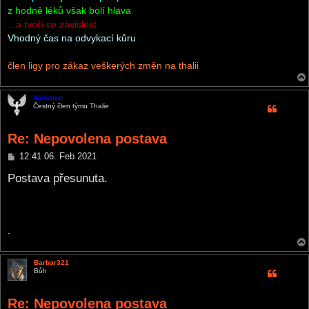
z hodně léků však bolí hlava
...a tvoří se závislost
Vhodný čas na odvykací kůru
člen ligy pro zákaz veškerých změn na thalii
Nalkanar
Čestný člen týmu Thalie
Re: Nepovolena postava
P
12:41 06. Feb 2021
o
s
Postava přesunuta.
t
.
Barbar321
Bůh
Re: Nepovolena postava