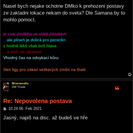
o
s
Nasel bych nejake ochotne DMko k prehozeni postavy
t
ze zakladni lokace nekam do sveta? Dle Samana by to
mohlo pomoct.
je cosi shnilého ve státě dánském
...ale plíseň je dobrá pro penicilín
z hodně léků však bolí hlava
...a tvoří se závislost
Vhodný čas na odvykací kůru
člen ligy pro zákaz veškerých změn na thalii
Bruciacullo
DM Thalie
Re: Nepovolena postava
P
10:24 06. Feb 2021
o
s
Jasný, napiš na disc. až budeš ve hře
t