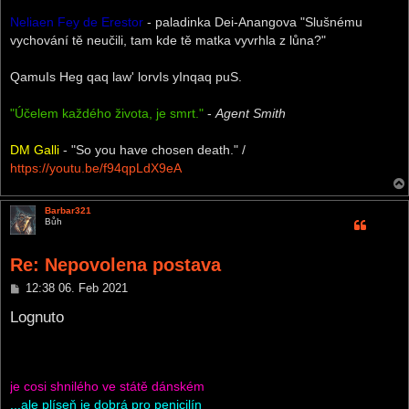
Neliaen Fey de Erestor
- paladinka Dei-Anangova "Slušnému
vychování tě neučili, tam kde tě matka vyvrhla z lůna?"
QamuIs Heg qaq law' lorvIs yInqaq puS.
"Účelem každého života, je smrt."
-
Agent Smith
DM Galli
- "So you have chosen death." /
https://youtu.be/f94qpLdX9eA
Barbar321
Bůh
Re: Nepovolena postava
P
12:38 06. Feb 2021
o
s
Lognuto
t
je cosi shnilého ve státě dánském
...ale plíseň je dobrá pro penicilín