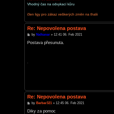
Vhodný čas na odvykací kůru
člen ligy pro zákaz veškerých změn na thalii
Re: Nepovolena postava
P
by
Nalkanar
»
12:41 06. Feb 2021
o
s
Postava přesunuta.
t
.
Re: Nepovolena postava
P
by
Barbar321
»
12:45 06. Feb 2021
o
s
Diky za pomoc