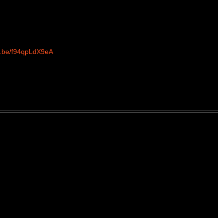
tu.be/f94qpLdX9eA