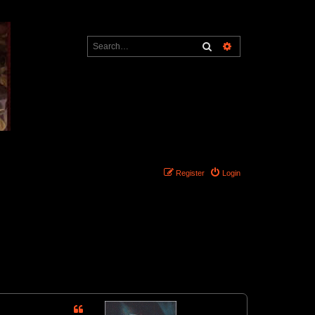
Search
Advanced search
Register
Login
5 posts • Page
1
of
1