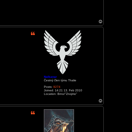
T
o
p
Nalkanar
Čestný člen týmu Thalie
Posts:
9274
Joined:
14:21 13. Feb 2010
Location:
Brno/"Znojmo"
T
o
p