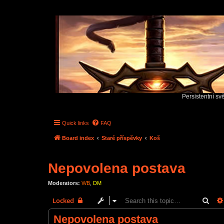
Persistentní sv
Quick links
FAQ
Board index
Staré příspěvky
Koš
Nepovolena postava
Moderators:
WB
,
DM
Sear
Locked
Nepovolena postava