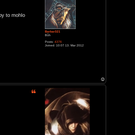
by to mohlo
Barbar321
Bůh
Posts:
4376
Joined:
10:07 13. Mar 2012
T
o
p