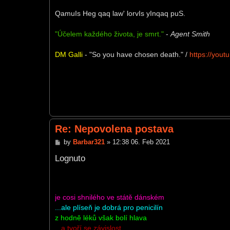
QamuIs Heg qaq law' lorvIs yInqaq puS.
"Účelem každého života, je smrt."
-
Agent Smith
DM Galli
- "So you have chosen death." /
https://you
Re: Nepovolena postava
P
by
Barbar321
»
12:38 06. Feb 2021
o
s
Lognuto
t
je cosi shnilého ve státě dánském
...ale plíseň je dobrá pro penicilín
z hodně léků však bolí hlava
...a tvoří se závislost