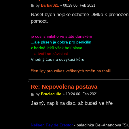
P
by
Barbar321
»
08:29 06. Feb 2021
o
s
Nasel bych nejake ochotne DMko k prehozeni
t
pomoct.
je cosi shnilého ve státě dánském
...ale plíseň je dobrá pro penicilín
z hodně léků však bolí hlava
...a tvoří se závislost
Vhodný čas na odvykací kůru
člen ligy pro zákaz veškerých změn na thalii
Re: Nepovolena postava
P
by
Bruciacullo
»
10:24 06. Feb 2021
o
s
Jasný, napiš na disc. až budeš ve hře
t
Neliaen Fey de Erestor
- paladinka Dei-Anangova "Slu