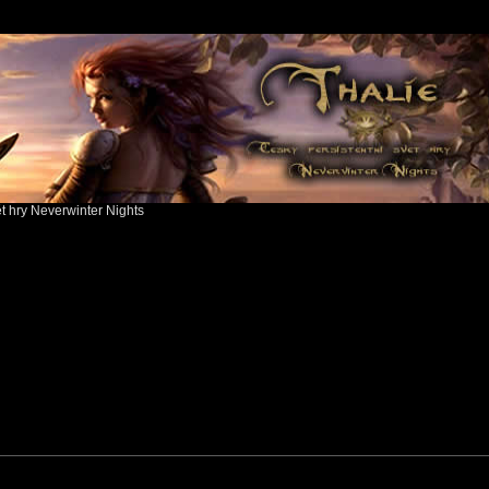
ět hry Neverwinter Nights
ch
Advanced search