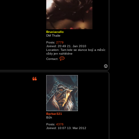
Bruciacullo
DM Thalie
Posts:
2779
Joined:
20:49 21. Jan 2010
Location:
Tam kde se slunce bojí a měsíc
vždy jen nahlédne
C
Contact:
o
n
T
t
o
a
p
c
t
B
r
u
c
i
a
c
u
l
Barbar321
l
Bůh
o
Posts:
4376
Joined:
10:07 13. Mar 2012