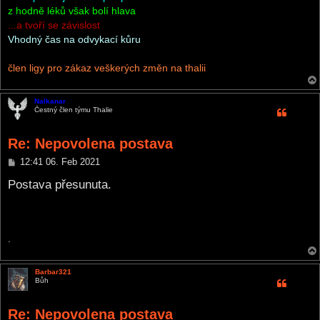
z hodně léků však bolí hlava
...a tvoří se závislost
Vhodný čas na odvykací kůru
člen ligy pro zákaz veškerých změn na thalii
Nalkanar
Čestný člen týmu Thalie
Re: Nepovolena postava
P
12:41 06. Feb 2021
o
s
Postava přesunuta.
t
.
Barbar321
Bůh
Re: Nepovolena postava