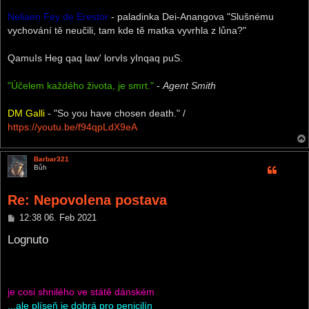
Neliaen Fey de Erestor
- paladinka Dei-Anangova "Slušnému
vychování tě neučili, tam kde tě matka vyvrhla z lůna?"
QamuIs Heg qaq law' lorvIs yInqaq puS.
"Účelem každého života, je smrt."
-
Agent Smith
DM Galli
- "So you have chosen death." /
https://youtu.be/f94qpLdX9eA
Barbar321
Bůh
Re: Nepovolena postava
P
12:38 06. Feb 2021
o
s
Lognuto
t
je cosi shnilého ve státě dánském
...ale plíseň je dobrá pro penicilín