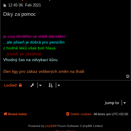
P
12:45 06. Feb 2021
o
s
Diky za pomoc
t
je cosi shnilého ve státě dánském
...ale plíseň je dobrá pro penicilín
z hodně léků však bolí hlava
...a tvoří se závislost
Vhodný čas na odvykací kůru
člen ligy pro zákaz veškerých změn na thalii
Locked
5 posts • Page
1
of
1
Jump to
Board index
Delete cookies
All times are
UTC+02:00
Powered by
phpBB
® Forum Software © phpBB Limited