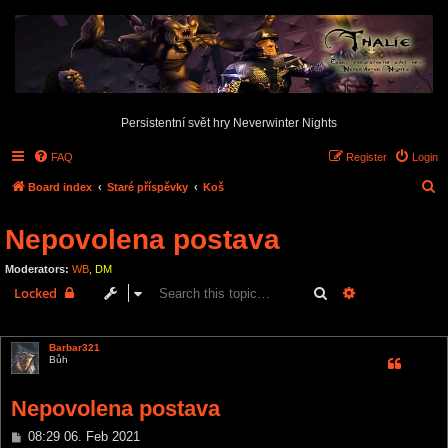
Persistentní svět hry Neverwinter Nights
FAQ
Register
Login
S
Board index
Staré příspěvky
Koš
e
Nepovolena postava
a
r
Moderators:
WB
,
DM
c
Search
Advanced sear
Locked
h
5 posts • Page
1
of
1
Barbar321
Bůh
Nepovolena postava
P
08:29 06. Feb 2021