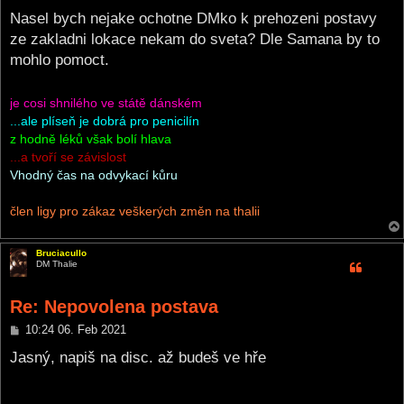
o
s
Nasel bych nejake ochotne DMko k prehozeni postavy
t
ze zakladni lokace nekam do sveta? Dle Samana by to
mohlo pomoct.
je cosi shnilého ve státě dánském
...ale plíseň je dobrá pro penicilín
z hodně léků však bolí hlava
...a tvoří se závislost
Vhodný čas na odvykací kůru
člen ligy pro zákaz veškerých změn na thalii
Bruciacullo
DM Thalie
Re: Nepovolena postava
P
10:24 06. Feb 2021
o
s
Jasný, napiš na disc. až budeš ve hře
t