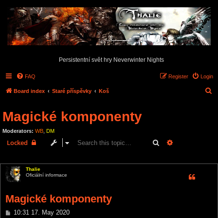
Persistentní svět hry Neverwinter Nights
FAQ
Register
Login
S
Board index
Staré příspěvky
Koš
e
Magické komponenty
a
r
Moderators:
WB
,
DM
c
Search
Advanced sear
Locked
h
1 post • Page
1
of
1
Thalie
Oficiální informace
Magické komponenty
P
10:31 17. May 2020