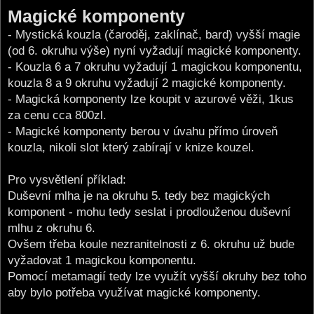
o
Magické komponenty
s
t
- Mystická kouzla (čaroděj, zaklínač, bard) vyšší magie
(od 6. okruhu výše) nyní vyžadují magické komponenty.
- Kouzla 6 a 7 okruhu vyžadují 1 magickou komponentu,
kouzla 8 a 9 okruhu vyžadují 2 magické komponenty.
- Magická komponenty lze koupit v azurové věži, 1kus
za cenu cca 800zl.
- Magické komponenty berou v úvahu přímo úroveň
kouzla, nikoli slot který zabírají v knize kouzel.
Pro vysvětlení příklad:
Duševní mlha je na okruhu 5. tedy bez magických
komponent - mohu tedy seslat i prodlouženou duševní
mlhu z okruhu 6.
Ovšem třeba koule nezranitelnosti z 6. okruhu už bude
vyžadovat 1 magickou komponentu.
Pomocí metamagií tedy lze využít vyšší okruhy bez toho
aby bylo potřeba využívat magické komponenty.