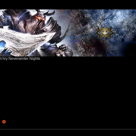
ět hry Neverwinter Nights
earch
Advanced search