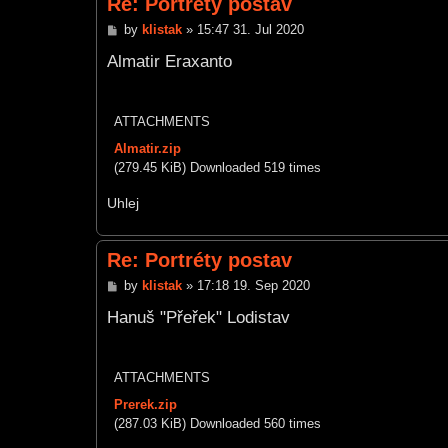
Re: Portréty postav
P
by
klistak
»
15:47 31. Jul 2020
o
s
Almatir Eraxanto
t
ATTACHMENTS
Almatir.zip
(279.45 KiB) Downloaded 519 times
Uhlej
Re: Portréty postav
P
by
klistak
»
17:18 19. Sep 2020
o
s
Hanuš "Přeřek" Lodistav
t
ATTACHMENTS
Prerek.zip
(287.03 KiB) Downloaded 560 times