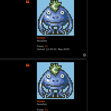
klistak
Nováček
Posts:
33
Joined:
12:29 02. May 2020
T
o
p
klistak
Nováček
Posts:
33