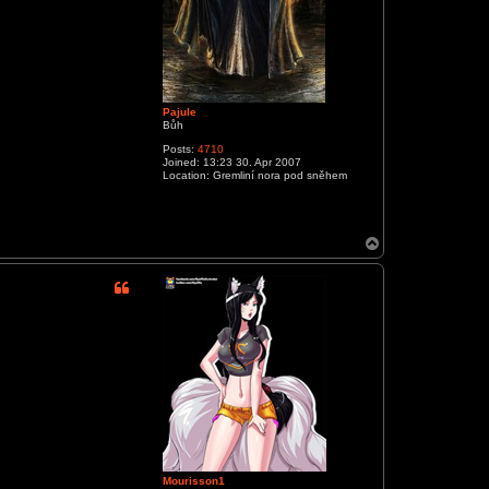
Pajule
Bůh
Posts:
4710
Joined:
13:23 30. Apr 2007
Location:
Gremliní nora pod sněhem
T
o
p
Mourisson1