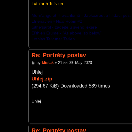
Luth'arth Tel'vien
Morn'ango et Hravanlómë - Jabkožrout a hlídací pes.
Elrienavien - Nico Robin #2
Sithe'sarol - žádejte u svého lékaře
El'thien Erume - “As above, so below”
Lothias Telvunar Tarlen
Re: Portréty postav
P
by
klistak
»
21:55 09. May 2020
o
s
Uhlej
t
Uhlej.zip
(294.67 KiB) Downloaded 589 times
Uhlej
Re: Portréty postav