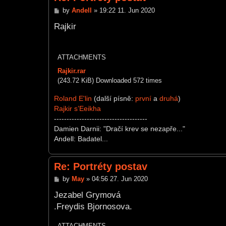
P
by
Andell
»
19:22 11. Jun 2020
o
s
Rajkir
t
ATTACHMENTS
Rajkir.rar
(243.72 KiB) Downloaded 572 times
Roland E'lin
(další písně:
první
a
druhá
)
Rajkir s’Eeikha
-------------------------------------
Damien Darnii: "Dračí krev se nezapře..."
Andell: Badatel...
Re: Portréty postav
P
by
May
»
04:56 27. Jun 2020
o
s
Jezabel Grymová
t
.Freydis Bjornosova.
ATTACHMENTS