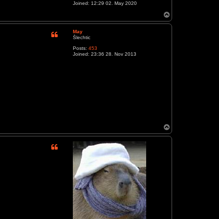
Joined:
12:29 02. May 2020
T
o
p
May
Šlechtic
Posts:
453
Joined:
23:36 28. Nov 2013
T
o
p