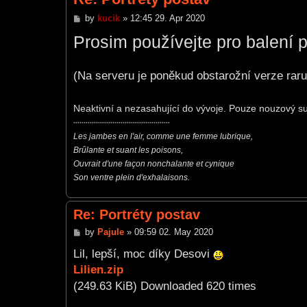
P
by
kucik
»
12:45 29. Apr 2020
o
Prosim používejte pro balení p
s
t
(Na serveru je poněkud obstarožní verze raru
Neaktivní a nezasahující do vývoje. Pouze nouzový 
***********************************************
Les jambes en l'air, comme une femme lubrique,
Brûlante et suant les poisons,
Ouvrait d'une façon nonchalante et cynique
Son ventre plein d'exhalaisons.
Re: Portréty postav
P
by
Pajule
»
09:59 02. May 2020
o
s
Lil, lepší, moc díky Desovi
t
Lilien.zip
(249.63 KiB) Downloaded 620 times