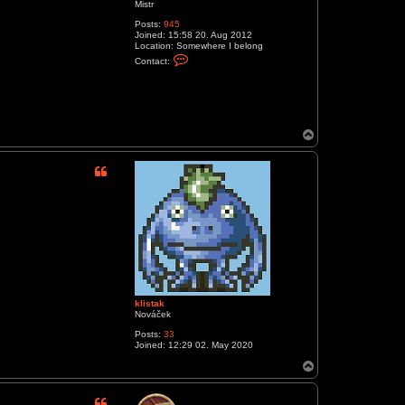
Mistr
Posts:
945
Joined:
15:58 20. Aug 2012
Location:
Somewhere I belong
C
Contact:
o
n
t
a
c
t
M
T
o
o
u
p
r
i
s
s
o
n
1
klistak
Nováček
Posts:
33
Joined:
12:29 02. May 2020
T
o
p