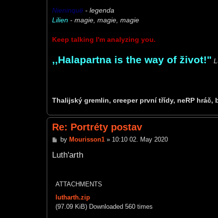
Nieninquë
- legenda
Lilien
- magie, magie, magie
Keep talking I'm analyzing you.
,,Halapartna is the way of život!"
L
Thalijský gremlin, creeper první třídy, neRP hráč, 
Re: Portréty postav
P
by
Mourisson1
»
10:10 02. May 2020
o
s
Luth'arth
t
ATTACHMENTS
lutharth.zip
(97.09 KiB) Downloaded 560 times