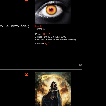
evuje, nezvládá.)
kucik
Temnota
Posts:
16272
Joined:
10:42 10. May 2007
Location:
Somewhere around nothing
C
Contact:
o
n
t
a
c
t
k
T
u
o
c
i
p
k