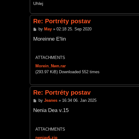
Uhlej
Re: Portréty postav
P
by
May
»
02:18 25. Sep 2020
o
s
Moreinne E'lin
t
ATTACHMENTS
Morein_Nwn.rar
(293.97 KiB) Downloaded 552 times
Re: Portréty postav
P
by
Jeanes
»
16:34 06. Jan 2025
o
s
Nenia Dea v.15
t
ATTACHMENTS
neniav6.zip