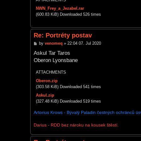
NWN_Frey_a_Jezabel.rar
(600.83 KiB) Downloaded 526 times
Re: Portréty postav
P
by
venomeq
»
22:04 07. Jul 2020
o
s
Askul Tar Taros
t
Oberon Lyonsbane
ATTACHMENTS
Oberon.zip
(303.58 KiB) Downloaded 541 times
Askul.zip
(327.48 KiB) Downloaded 519 times
Artorius Krows - Bývalý Paladin čestných ochránců úsvi
Darius - RDD bez nároku na kousek štěstí.