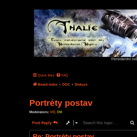
Persistentní sv
Quick links
FAQ
Board index
OOC
Diskuze
Portréty postav
Moderators:
WB
,
DM
S
Post Reply
Re: Portréty postav