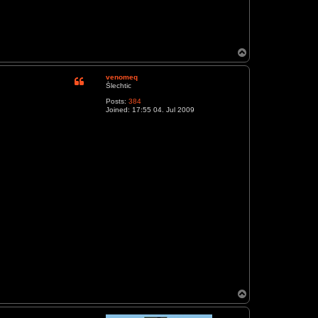
T
o
p
venomeq
Šlechtic
Posts:
384
Joined:
17:55 04. Jul 2009
T
o
p