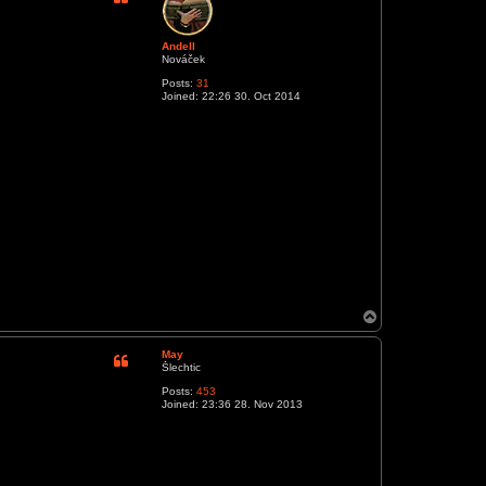
Andell
Nováček
Posts:
31
Joined:
22:26 30. Oct 2014
T
o
p
May
Šlechtic
Posts:
453
Joined:
23:36 28. Nov 2013