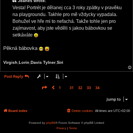
Jeanes wrote:
Vesta! Portrét je dělanej cca 3 roky zpátky v pravěku
na playgroundu. Takhle pro mě vždycky vypadala.
Bohužel ve hře mi to nefachá. Takže tohle jen pro
zajímavost, aby jste věděli s jakou bábovkou se
setkáváte
Pěkná bábovka
Virgish
,
Lorin
,
Davis Tylner
,
Siri
Post Reply
Page
35
of
35
1
31
32
33
34
35
Previous
523 posts
…
Jump to
Board index
Delete cookies
All times are
UTC+02:00
Powered by
phpBB
® Forum Software © phpBB Limited
Privacy
|
Terms