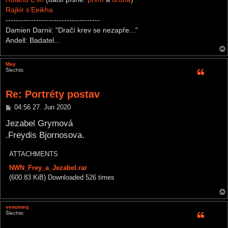
Rajkir s’Eeikha
-------------------------------------
Damien Darnii: "Dračí krev se nezapře..."
Andell: Badatel...
May
Šlechtic
Re: Portréty postav
P
04:56 27. Jun 2020
o
s
Jezabel Grymová
t
.Freydis Bjornosova.
ATTACHMENTS
NWN_Frey_a_Jezabel.rar
(600.83 KiB) Downloaded 526 times
venomeq
Šlechtic