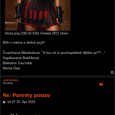
Vesta.png (186.82 KiB) Viewed 2021 times
Bůh s náma a dobré pryč!
Čvachtana Mlaskalová: "S tou ctí si pochopitelně dělám pr***..."
Kapibarana Bobříková
Balisstra Zau’ndar
Nenia Dea
earil henden
Nováček
Re: Portréty postav
P
14:47 25. Apr 2026
o
s
t