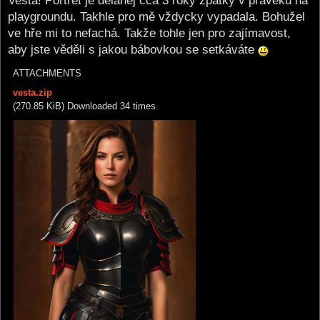
Vesta! Portrét je dělanej cca 3 roky zpátky v pravěku na
t
playgroundu. Takhle pro mě vždycky vypadala. Bohužel
ve hře mi to nefachá. Takže tohle jen pro zajímavost,
aby jste věděli s jakou bábovkou se setkáváte
ATTACHMENTS
vesta.zip
(270.85 KiB) Downloaded 34 times