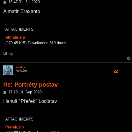
P
15:47 31. Jul 2020
o
s
Almatir Eraxanto
t
ATTACHMENTS
Almatir.zip
(279.45 KiB) Downloaded 519 times
Uhlej
klistak
Nováček
Re: Portréty postav
P
17:18 19. Sep 2020
o
s
Hanuš "Přeřek" Lodistav
t
ATTACHMENTS
Prerek.zip