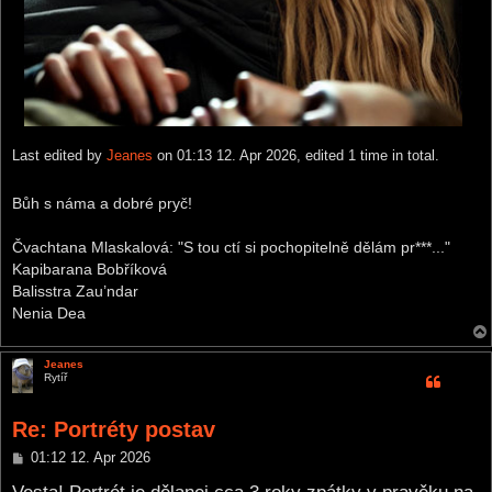
Last edited by
Jeanes
on 01:13 12. Apr 2026, edited 1 time in total.
Bůh s náma a dobré pryč!
Čvachtana Mlaskalová: "S tou ctí si pochopitelně dělám pr***..."
Kapibarana Bobříková
Balisstra Zau’ndar
Nenia Dea
Jeanes
Rytíř
Re: Portréty postav
P
01:12 12. Apr 2026
o
s