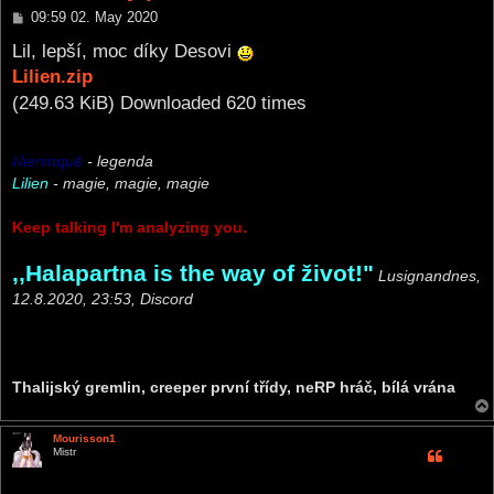
P
09:59 02. May 2020
o
s
Lil, lepší, moc díky Desovi
t
Lilien.zip
(249.63 KiB) Downloaded 620 times
Nieninquë
- legenda
Lilien
- magie, magie, magie
Keep talking I'm analyzing you.
,,Halapartna is the way of život!"
Lusignandnes,
12.8.2020, 23:53, Discord
Thalijský gremlin, creeper první třídy, neRP hráč, bílá vrána
Mourisson1
Mistr