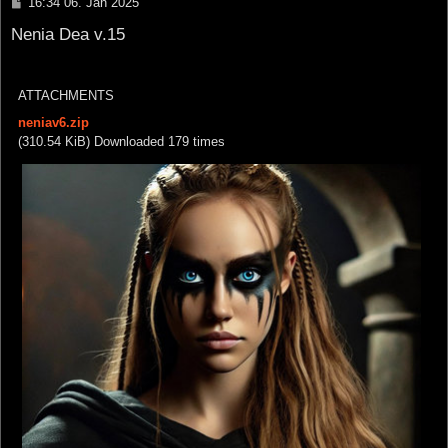
P
16:34 06. Jan 2025
o
s
Nenia Dea v.15
t
ATTACHMENTS
neniav6.zip
(310.54 KiB) Downloaded 179 times