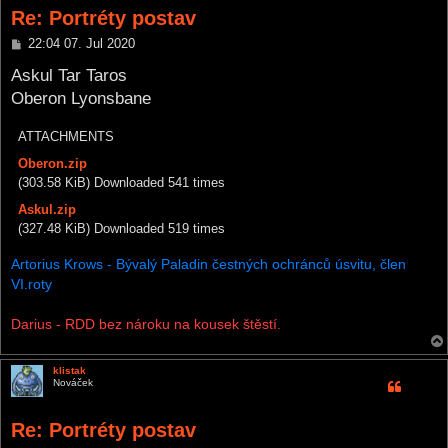
Re: Portréty postav
P
22:04 07. Jul 2020
o
s
Askul Tar Taros
t
Oberon Lyonsbane
ATTACHMENTS
Oberon.zip
(303.58 KiB) Downloaded 541 times
Askul.zip
(327.48 KiB) Downloaded 519 times
Artorius Krows - Bývalý Paladin čestných ochránců úsvitu, člen
VI.roty
Darius - RDD bez nároku na kousek štěstí.
klistak
Nováček
Re: Portréty postav