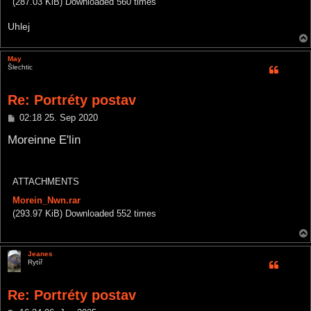
(287.03 KiB) Downloaded 560 times
Uhlej
May
Šlechtic
Re: Portréty postav
P
02:18 25. Sep 2020
o
s
Moreinne E'lin
t
ATTACHMENTS
Morein_Nwn.rar
(293.97 KiB) Downloaded 552 times
Jeanes
Rytíř
Re: Portréty postav