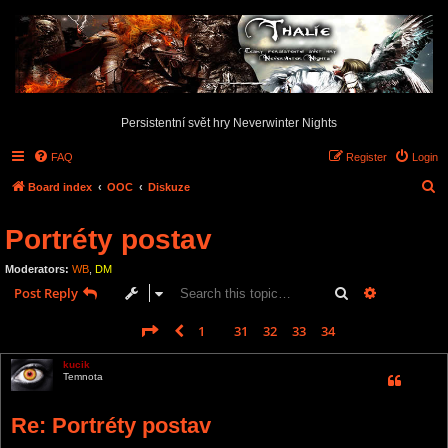
Persistentní svět hry Neverwinter Nights
FAQ
Register
Login
S
Board index
OOC
Diskuze
e
Portréty postav
a
r
Moderators:
WB
,
DM
c
Search
Advanced s
Post Reply
h
Page
35
of
35
1
31
32
33
34
35
Previous
523 posts
…
kucik
Temnota
Re: Portréty postav