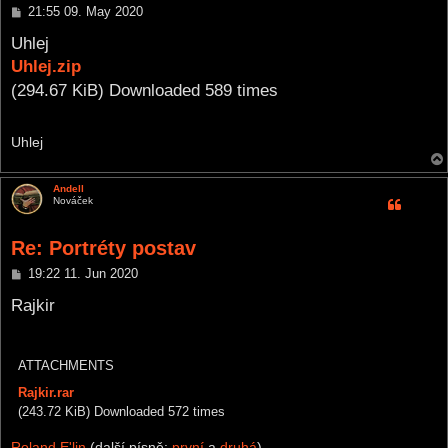
P
21:55 09. May 2020
o
s
Uhlej
t
Uhlej.zip
(294.67 KiB) Downloaded 589 times
Uhlej
Andell
Nováček
Re: Portréty postav
P
19:22 11. Jun 2020
o
s
Rajkir
t
ATTACHMENTS
Rajkir.rar
(243.72 KiB) Downloaded 572 times
Roland E'lin
(další písně:
první
a
druhá
)