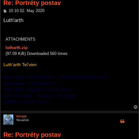
Re: Portréty postav
P
10:10 02. May 2020
o
s
Luth'arth
t
ATTACHMENTS
lutharth.zip
(97.09 KiB) Downloaded 560 times
Luth'arth Tel'vien
Morn'ango et Hravanlómë - Jabkožrout a hlídací pes.
Elrienavien - Nico Robin #2
Sithe'sarol - žádejte u svého lékaře
El'thien Erume - “As above, so below”
Lothias Telvunar Tarlen
klistak
Nováček
Re: Portréty postav