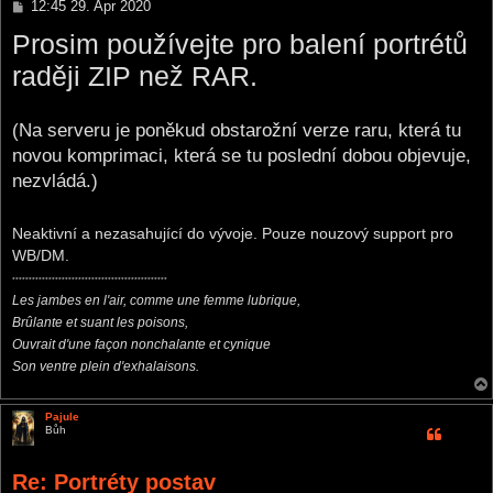
P
12:45 29. Apr 2020
o
Prosim používejte pro balení portrétů
s
t
raději ZIP než RAR.
(Na serveru je poněkud obstarožní verze raru, která tu
novou komprimaci, která se tu poslední dobou objevuje,
nezvládá.)
Neaktivní a nezasahující do vývoje. Pouze nouzový support pro
WB/DM.
***********************************************
Les jambes en l'air, comme une femme lubrique,
Brûlante et suant les poisons,
Ouvrait d'une façon nonchalante et cynique
Son ventre plein d'exhalaisons.
Pajule
Bůh
Re: Portréty postav