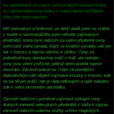
o
s
Na nástěnkách ve všech civilizovaných koutech světa
t
se začnou objevovat letáky s vodoznakem okřídlené
elfky kde stojí napsáno:
Milí dobrodruzi a hrdinové, po delší době jsem se vrátila
z toulek a nashromáždila jsem několik zajímavých
předmětů, které nyní nabízím za velmi přijatelné ceny,
jsem totiž velmi nerada, když se kvalitní výrobky válí jen
tak v trezoru a nejsou nikomu k užitku. Ceny za
jednotlivé kusy domluvíme tváří v tvář, ale nebojte -
ceny jsou velmi vstřícné, jelikož tento podnik teprve
otevírám. Zároveň pokud se i Vám zkušenějším
dobrodruhům válí nějaké zajímavé kousky v trezoru, kde
se na ně jen práší, tak je ráda odkoupím a opět nabídnu
zde v mém skromném obchůdku.
Zároveň nabízím i poměrně zajímavé výkupní ceny
drahých kamenů nebo jiných předmětů z Vašich výprav -
zároveň nabízím zdarma služby určení magických