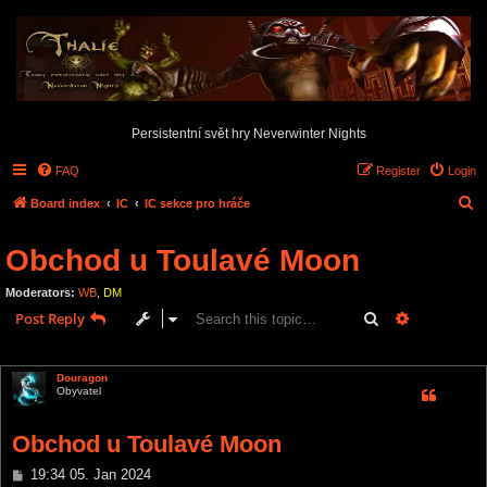
Persistentní svět hry Neverwinter Nights
FAQ
Register
Login
S
Board index
IC
IC sekce pro hráče
e
Obchod u Toulavé Moon
a
r
Moderators:
WB
,
DM
c
Search
Advanced s
Post Reply
h
1 post • Page
1
of
1
Douragon
Obyvatel
Obchod u Toulavé Moon
P
19:34 05. Jan 2024