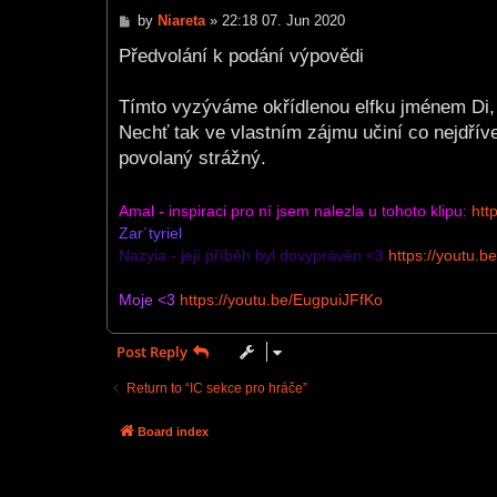
P
by
Niareta
»
22:18 07. Jun 2020
o
s
Předvolání k podání výpovědi
t
Tímto vyzýváme okřídlenou elfku jménem Di, a
Nechť tak ve vlastním zájmu učiní co nejdřív
povolaný strážný.
Amal - inspiraci pro ní jsem nalezla u tohoto klipu:
htt
Zar´tyriel
Nazyia - její příběh byl dovyprávěn <3
https://youtu
Moje <3
https://youtu.be/EugpuiJFfKo
Post Reply
Return to “IC sekce pro hráče”
Board index