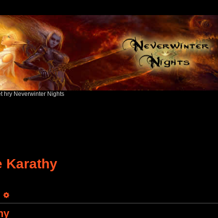
ět hry Neverwinter Nights
e Karathy
earch
Advanced search
hy