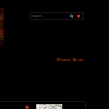
Search
Advanced search
Register
Login
1 post • Page
1
of
1