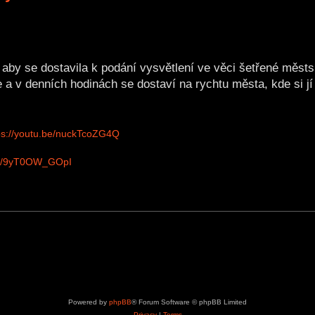
by se dostavila k podání vysvětlení ve věci šetřené městs
e a v denních hodinách se dostaví na rychtu města, kde si j
ps://youtu.be/nuckTcoZG4Q
.be/9yT0OW_GOpI
Powered by
phpBB
® Forum Software © phpBB Limited
Privacy
|
Terms