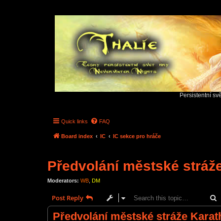
Persistentní sv
Quick links
FAQ
Board index
IC
IC sekce pro hráče
Předvolání městské stráž
Moderators:
WB
,
DM
S
Post Reply
Předvolání městské stráže Karat