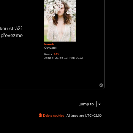
kou stráží.
í převezme
Niareta
Obyvatel
Posts:
145
Joined:
21:55 13. Feb 2013
T
o
p
1 post • Page
1
of
1
Jump to
Delete cookies
All times are
UTC+02:00