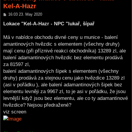
Kel-A-Hazr
P
16:03 23. May 2020
o
s
Lokace "Kel-A-Hazr - NPC "lukař, šípař
t
Má v nabídce obchodu divné ceny u munice - balení
amantinových hvězdic s elementem (všechny druhy)
mají cenu (při příznivé reakci obchodníka) 13289 zl, ale
balení adamantinových hvězdic bez elementu prodává
za 81597 zl,
balení adamantinových šipek s elementem (všechny
druhy) prodává za stejnou cenu jako hvězdice 13289 zl
(asi v pořádku ), ale balení adamantinových šipek bez
elementu levněji za 9967 zl, to je asi v pořádku, že jsou
levnější když jsou bez elementu, ale co ty adamantinové
hvězdice? Nejsou předražené?
viz screen