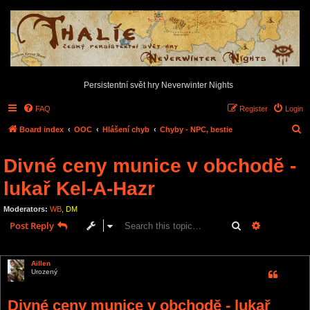
Persistentní svět hry Neverwinter Nights
FAQ
Register
Login
S
Board index
OOC
Hlášení chyb
Chyby - NPC, bestie
e
Divné ceny munice v obchodě -
a
r
lukař Kel-A-Hazr
c
Moderators:
WB
,
DM
h
Search
Advanced s
Post Reply
1 post • Page
1
of
1
Aillen
Urozený
Divné ceny munice v obchodě - lukař