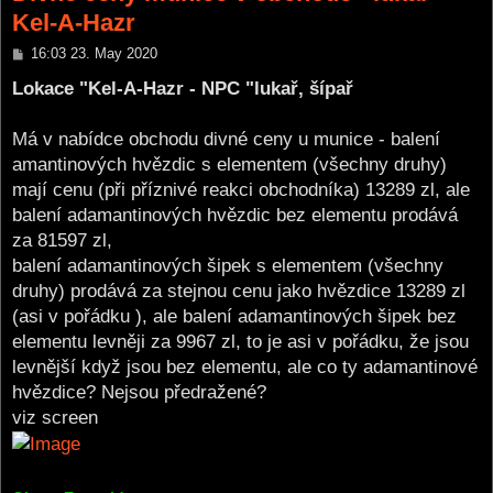
Kel-A-Hazr
P
16:03 23. May 2020
o
s
Lokace "Kel-A-Hazr - NPC "lukař, šípař
t
Má v nabídce obchodu divné ceny u munice - balení
amantinových hvězdic s elementem (všechny druhy)
mají cenu (při příznivé reakci obchodníka) 13289 zl, ale
balení adamantinových hvězdic bez elementu prodává
za 81597 zl,
balení adamantinových šipek s elementem (všechny
druhy) prodává za stejnou cenu jako hvězdice 13289 zl
(asi v pořádku ), ale balení adamantinových šipek bez
elementu levněji za 9967 zl, to je asi v pořádku, že jsou
levnější když jsou bez elementu, ale co ty adamantinové
hvězdice? Nejsou předražené?
viz screen