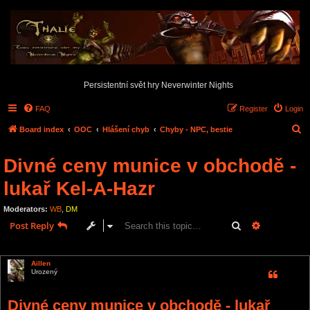
Persistentní svět hry Neverwinter Nights
FAQ
Register
Login
S
Board index
OOC
Hlášení chyb
Chyby - NPC, bestie
e
Divné ceny munice v obchodě -
a
r
lukař Kel-A-Hazr
c
Moderators:
WB
,
DM
h
Search
Advanced s
Post Reply
1 post • Page
1
of
1
Aillen
Urozený
Divné ceny munice v obchodě - lukař