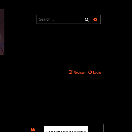
Search
Advanced search
Register
Login
1 post • Page
1
of
1