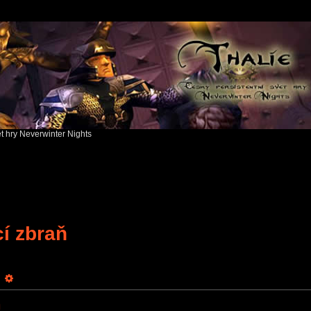
ět hry Neverwinter Nights
cí zbraň
earch
Advanced search
ň