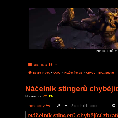
Persistentní sv
Quick links
FAQ
Board index
OOC
Hlášení chyb
Chyby - NPC, bestie
Náčelník stingerů chybějí
Moderators:
WB
,
DM
S
Post Reply
Náčelník stingerů chybějící zbra