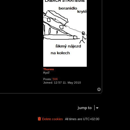
Thurms
Rytíř
Posts:
566
Joined:
12:57 11. May 2010
T
o
p
1 post • Page
1
of
1
Jump to
Delete cookies
All times are
UTC+02:00