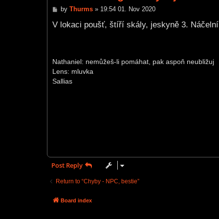
P
by
Thurms
»
19:54 01. Nov 2020
o
s
V lokaci poušť, štíří skály, jeskyně 3. Náče
t
Nathaniel: nemůžeš-li pomáhat, pak aspoň neubližuj
Lens: mluvka
Sallias
Post Reply
Return to “Chyby - NPC, bestie”
Board index