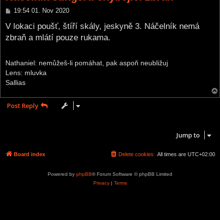
P
19:54 01. Nov 2020
o
s
V lokaci poušť, štíří skály, jeskyně 3. Náčelník nemá
t
zbraň a mlátí pouze rukama.
Nathaniel: nemůžeš-li pomáhat, pak aspoň neubližuj
Lens: mluvka
Sallias
Post Reply
1 post • Page
1
of
1
Jump to
Board index
Delete cookies
All times are
UTC+02:00
Powered by
phpBB
® Forum Software © phpBB Limited
Privacy
|
Terms