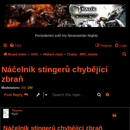
Persistentní svět hry Neverwinter Nights
FAQ
Register
Login
S
Board index
OOC
Hlášení chyb
Chyby - NPC, bestie
e
Náčelník stingerů chybějící
a
r
zbraň
c
Moderators:
WB
,
DM
h
Search
Advanced s
Post Reply
1 post • Page
1
of
1
Thurms
Rytíř
Náčelník stingerů chybějící zbraň