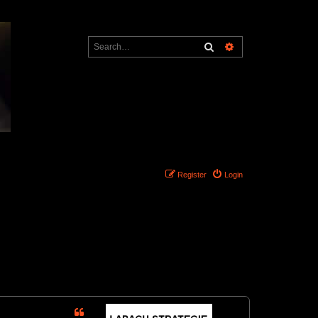
Search
Advanced search
Register
Login
1 post • Page
1
of
1