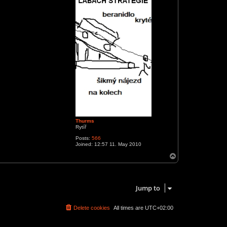
Thurms
Rytíř
Posts:
566
Joined:
12:57 11. May 2010
T
o
p
1 post • Page
1
of
1
Jump to
Delete cookies
All times are
UTC+02:00