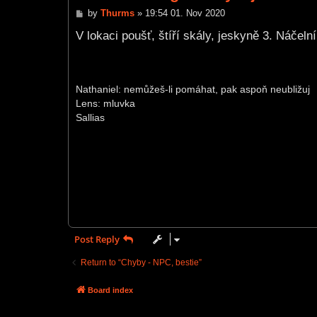
P
by
Thurms
»
19:54 01. Nov 2020
o
s
V lokaci poušť, štíří skály, jeskyně 3. Náče
t
Nathaniel: nemůžeš-li pomáhat, pak aspoň neubližuj
Lens: mluvka
Sallias
Post Reply
Return to “Chyby - NPC, bestie”
Board index