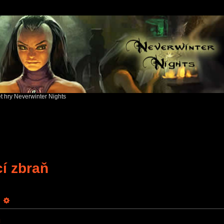
ět hry Neverwinter Nights
cí zbraň
earch
Advanced search
ň