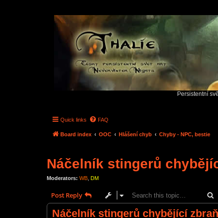
Persistentní sv
Quick links
FAQ
Board index
OOC
Hlášení chyb
Chyby - NPC, bestie
Náčelník stingerů chybějí
Moderators:
WB
,
DM
S
Post Reply
Náčelník stingerů chybějící zbra