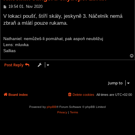
P
19:54 01. Nov 2020
o
s
V lokaci poušť, štíří skály, jeskyně 3. Náčelník nemá
t
zbraň a mlátí pouze rukama.
Nathaniel: nemůžeš-li pomáhat, pak aspoň neubližuj
Lens: mluvka
Sallias
Post Reply
1 post • Page
1
of
1
Jump to
Board index
Delete cookies
All times are
UTC+02:00
Powered by
phpBB
® Forum Software © phpBB Limited
Privacy
|
Terms