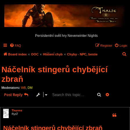
Persistentní svět hry Neverwinter Nights
FAQ
Register
Login
S
Board index
OOC
Hlášení chyb
Chyby - NPC, bestie
e
Náčelník stingerů chybějící
a
r
zbraň
c
Moderators:
WB
,
DM
h
Search
Advanced s
Post Reply
1 post • Page
1
of
1
Thurms
Rytíř
Náčelník stingerů chybějící zbraň