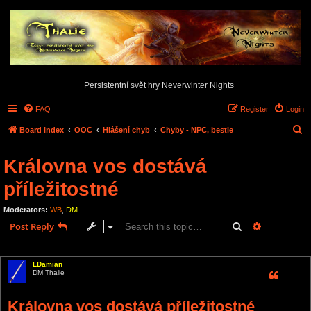
Persistentní svět hry Neverwinter Nights
FAQ
Register
Login
S
Board index
OOC
Hlášení chyb
Chyby - NPC, bestie
e
Královna vos dostává
a
r
příležitostné
c
Moderators:
WB
,
DM
h
Search
Advanced s
Post Reply
1 post • Page
1
of
1
LDamian
DM Thalie
Královna vos dostává příležitostné