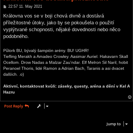
P
22:57 11. May 2021
o
s
Královna vos se v boji chová divně a dostává
t
příležitostné útoky, jako by se pokoušela o použití
vyplýtvané schopnosti, nějaké dovednosti nebo něco
podobného.
Půlork BU, bývalý šampión arény. BU! UGHR!
Tiefling Merakh a Amadeo Crowley. Aasimar Auriel. Hakavarn Skall
Ocellom. Drow Nadas a Malzar Zau'ndar. Elf Melron Sil Naril, hobit
Peranoel Thoris, lidé Ramon a Adrian Bach, Taranis a asi dvacet
dalších. .o)
Aktivní, kontaktovat kvůli: záseky, questy, aréna a dění v Kel A
Hazru
Post Reply
1 post • Page
1
of
1
Jump to