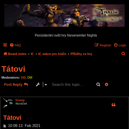
Persistentní svět hry Neverwinter Nights
FAQ
Register
Login
S
Board index
IC
IC sekce pro hráče
Příběhy ze hry
e
Tátovi
a
r
Moderators:
WB
,
DM
c
Search
Advanced s
Post Reply
h
1 post • Page
1
of
1
Crusty
Nováček
Tátovi
P
10:09 13. Feb 2021