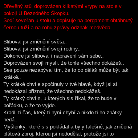
o
s
Dřevěný stůl doprovázen klikatými vrypy na stole v
t
pokoji U Bezedného Škopku.
Sedí seveřan u stolu a dopisuje na pergament obtáhnutý
černou tuží a na rohu zprávy odznak medvěda.
Sliboval jsi změnění světa..
Sliboval jsi změnění svojí rodiny..
Dokonce jsi sliboval i napravení sám sebe..
Doprovázen svojí myslí, že tohle všechno dokážeš..
Ses pouze nezabýval tím, že to co děláš může být tak
krátké..
Ty krátké chvíle spočinuly v tvé hlavě, když jsi si
nedokázal přiznat, že všechno nedokážeš.
Ty krátký chvíle, u kterých sis říkal, že to bude v
pořádku, a že to vyjde.
Kradli ti čas, který ti nyní chybí a nikdo ti ho zpátky
nedá..
Myšlenky, které sis pokládal a byly falešné, jak zničená
plátová zbroj, kterou jsi nedodělal, protože jsi to