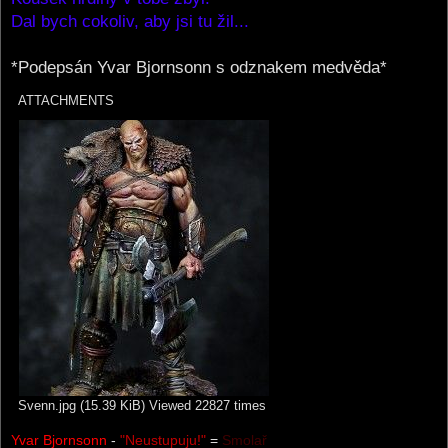
Dal bych cokoliv, aby jsi tu žil...
*Podepsán Yvar Bjornsonn s odznakem medvěda*
ATTACHMENTS
Svenn.jpg (15.39 KiB) Viewed 22827 times
Yvar Bjornsonn
-
"Neustupuju!"
=
Smolař