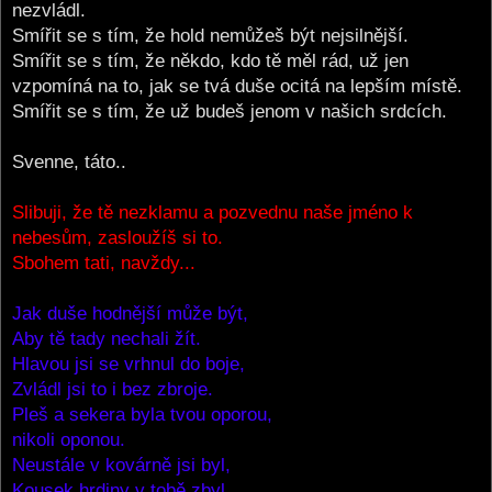
nezvládl.
Smířit se s tím, že hold nemůžeš být nejsilnější.
Smířit se s tím, že někdo, kdo tě měl rád, už jen
vzpomíná na to, jak se tvá duše ocitá na lepším místě.
Smířit se s tím, že už budeš jenom v našich srdcích.
Svenne, táto..
Slibuji, že tě nezklamu a pozvednu naše jméno k
nebesům, zasloužíš si to.
Sbohem tati, navždy...
Jak duše hodnější může být,
Aby tě tady nechali žít.
Hlavou jsi se vrhnul do boje,
Zvládl jsi to i bez zbroje.
Pleš a sekera byla tvou oporou,
nikoli oponou.
Neustále v kovárně jsi byl,
Kousek hrdiny v tobě zbyl.