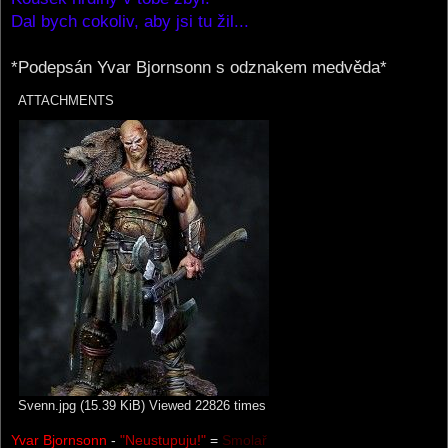
Dal bych cokoliv, aby jsi tu žil...
*Podepsán Yvar Bjornsonn s odznakem medvěda*
ATTACHMENTS
Svenn.jpg (15.39 KiB) Viewed 22826 times
Yvar Bjornsonn
-
"Neustupuju!"
=
Smolař