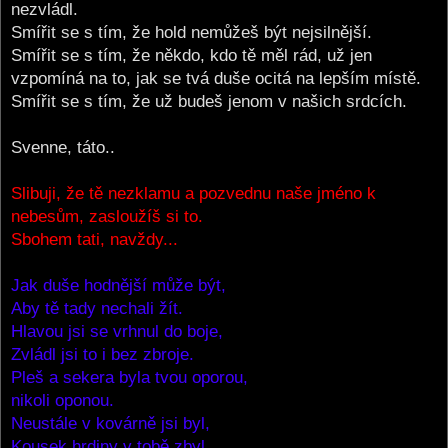
nezvládl.
Smířit se s tím, že hold nemůžeš být nejsilnější.
Smířit se s tím, že někdo, kdo tě měl rád, už jen
vzpomíná na to, jak se tvá duše ocitá na lepším místě.
Smířit se s tím, že už budeš jenom v našich srdcích.
Svenne, táto..
Slibuji, že tě nezklamu a pozvednu naše jméno k
nebesům, zasloužíš si to.
Sbohem tati, navždy...
Jak duše hodnější může být,
Aby tě tady nechali žít.
Hlavou jsi se vrhnul do boje,
Zvládl jsi to i bez zbroje.
Pleš a sekera byla tvou oporou,
nikoli oponou.
Neustále v kovárně jsi byl,
Kousek hrdiny v tobě zbyl.