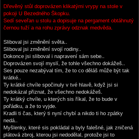
o
s
Dřevěný stůl doprovázen klikatými vrypy na stole v
t
pokoji U Bezedného Škopku.
Sedí seveřan u stolu a dopisuje na pergament obtáhnutý
černou tuží a na rohu zprávy odznak medvěda.
Sliboval jsi změnění světa..
Sliboval jsi změnění svojí rodiny..
Dokonce jsi sliboval i napravení sám sebe..
Doprovázen svojí myslí, že tohle všechno dokážeš..
Ses pouze nezabýval tím, že to co děláš může být tak
krátké..
Ty krátké chvíle spočinuly v tvé hlavě, když jsi si
nedokázal přiznat, že všechno nedokážeš.
Ty krátký chvíle, u kterých sis říkal, že to bude v
pořádku, a že to vyjde.
Kradli ti čas, který ti nyní chybí a nikdo ti ho zpátky
nedá..
Myšlenky, které sis pokládal a byly falešné, jak zničená
plátová zbroj, kterou jsi nedodělal, protože jsi to