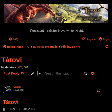
Persistentní svět hry Neverwinter Nights
FAQ
Register
Login
S
Board index
IC
IC sekce pro hráče
Příběhy ze hry
e
Tátovi
a
r
Moderators:
WB
,
DM
c
Search
Advanced s
Post Reply
h
1 post • Page
1
of
1
Crusty
Nováček
Tátovi
P
10:09 13. Feb 2021