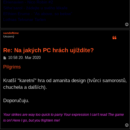
Elrienavien - Nico Robin #2
Sithe'sarol - žádejte u svého lékaře
El'thien Erume - “As above, so below”
Lothias Telvunar Tarlen
sandoftime
Urozený
Re: Na jakých PC hrách ujíždíte?
P
10:58 20. Mar 2020
o
s
Pilgrims
t
Kratší "karetní" hra od amanita design (tvůrci samorostů,
chuchela a dalších).
Doporučuju.
Your strikes are way too quick to parry Your expression I can't read The game
is on! Here I go, but you frighten me!