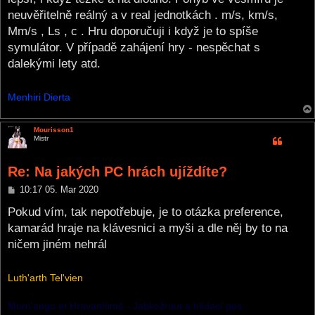
neuvěřitelně reálný a v real jednotkách . m/s, km/s,
Mm/s , Ls , c . Hru doporučuji i když je to spíše
symulátor. V případě zahájení hry - nespěchat s
dalekými lety atd.
Menhiri Dierta
Mourisson1
Mistr
Re: Na jakých PC hrách ujíždíte?
P
10:17 05. Mar 2020
o
s
Pokud vím, tak nepotřebuje, je to otázka preference,
t
kamarád hraje na klávesnici a myši a dle něj by to na
ničem jiném nehrál
Luth'arth Tel'vien
Morn'ango et Hravanlómë - Jabkožrout a hlídací pes.