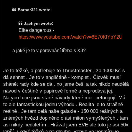
s
t
Barbar321 wrote:
Jachym wrote:
Elite dangerous -
https://www.youtube.com/watch?v=8E70KlYbY2U
a jaké je to v porovnání třeba s X3?
Je to těžké, a potřebuje to Thrustmaster , za 1000 Kč s
dá sehnat . Je to v angličtině - komplet . Člověk musí
shánět rady kde se dá , no jsme češi a tak nikdo neudělá
návod v češtině v papírové formě a neprodává jej.
Na you tube jsou staré návody které moc nefungují. Má
to ale fantastickou jednu výhodu . Realita je to strašně
reálné . Je tam celá naše galaxie - 150 000 reálných a
známých hvězd doplněno o asi miion vymyšlených , tam
asi nikdy nedoletím . Hrával jsem EVE ale toto je asi 50x
lepší, i když těžké a na dlouho. Pohyb ve vesmíru je