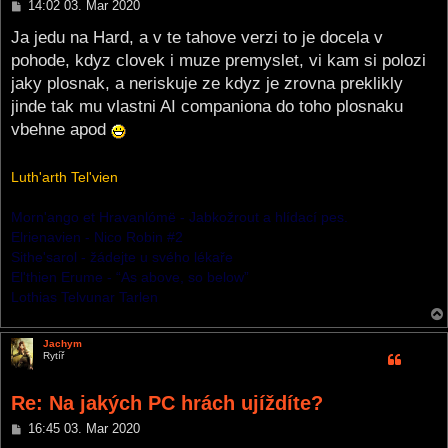
P
14:02 03. Mar 2020
o
s
Ja jedu na Hard, a v te tahove verzi to je docela v
t
pohode, kdyz clovek i muze premyslet, vi kam si polozi
jaky plosnak, a neriskuje ze kdyz je zrovna preklikly
jinde tak mu vlastni AI companiona do toho plosnaku
vbehne apod
Luth'arth Tel'vien
Morn'ango et Hravanlómë - Jabkožrout a hlídací pes.
Elrienavien - Nico Robin #2
Sithe'sarol - žádejte u svého lékaře
El'thien Erume - “As above, so below”
Lothias Telvunar Tarlen
Jachym
Rytíř
Re: Na jakých PC hrách ujíždíte?
P
16:45 03. Mar 2020
o