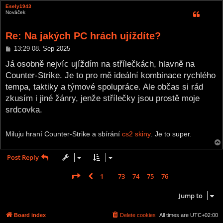
Esely1943
Nováček
Re: Na jakých PC hrách ujíždíte?
P
13:29 08. Sep 2025
o
s
Já osobně nejvíc ujíždím na střílečkách, hlavně na
t
Counter-Strike. Je to pro mě ideální kombinace rychlého
tempa, taktiky a týmové spolupráce. Ale občas si rád
zkusím i jiné žánry, jenže střílečky jsou prostě moje
srdcovka.
Miluju hraní Counter-Strike a sbírání
cs2 skiny
. Je to super.
Post Reply
Page
77
of
77
1
73
74
75
76
77
Previous
1145 posts
…
Jump to
Board index
Delete cookies
All times are
UTC+02:00