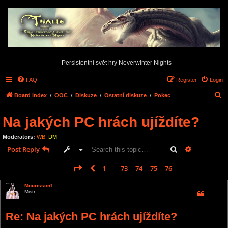
Persistentní svět hry Neverwinter Nights
FAQ
Register
Login
S
Board index
OOC
Diskuze
Ostatní diskuze
Pokec
e
Na jakých PC hrách ujíždíte?
a
r
Moderators:
WB
,
DM
c
Search
Advanced s
Post Reply
h
Page
77
of
77
1
73
74
75
76
77
Previous
1145 posts
…
Mourisson1
Mistr
Re: Na jakých PC hrách ujíždíte?