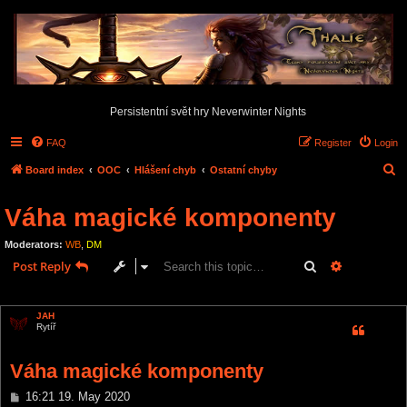
Persistentní svět hry Neverwinter Nights
FAQ
Register
Login
S
Board index
OOC
Hlášení chyb
Ostatní chyby
e
Váha magické komponenty
a
r
Moderators:
WB
,
DM
c
Search
Advanced s
Post Reply
h
1 post • Page
1
of
1
JAH
Rytíř
Váha magické komponenty
P
16:21 19. May 2020