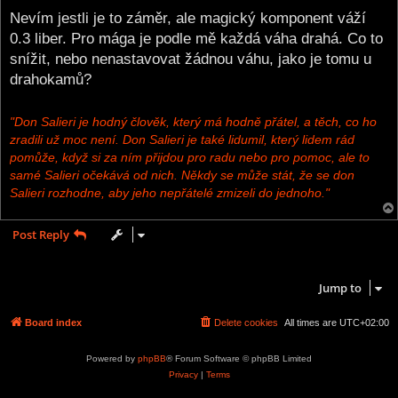
o
s
Nevím jestli je to záměr, ale magický komponent váží
t
0.3 liber. Pro mága je podle mě každá váha drahá. Co to
snížit, nebo nenastavovat žádnou váhu, jako je tomu u
drahokamů?
"Don Salieri je hodný člověk, který má hodně přátel, a těch, co ho
zradili už moc není. Don Salieri je také lidumil, který lidem rád
pomůže, když si za ním přijdou pro radu nebo pro pomoc, ale to
samé Salieri očekává od nich. Někdy se může stát, že se don
Salieri rozhodne, aby jeho nepřátelé zmizeli do jednoho."
Post Reply
1 post • Page
1
of
1
Jump to
Board index
Delete cookies
All times are
UTC+02:00
Powered by
phpBB
® Forum Software © phpBB Limited
Privacy
|
Terms