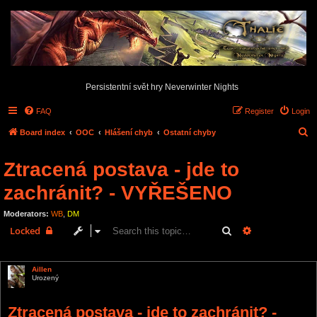
Persistentní svět hry Neverwinter Nights
FAQ
Register
Login
S
Board index
OOC
Hlášení chyb
Ostatní chyby
e
Ztracená postava - jde to
a
r
zachránit? - VYŘEŠENO
c
Moderators:
WB
,
DM
h
Search
Advanced sear
Locked
2 posts • Page
1
of
1
Aillen
Urozený
Ztracená postava - jde to zachránit? -