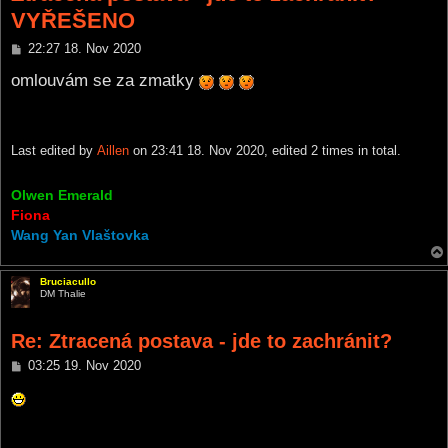
VYŘEŠENO
P
22:27 18. Nov 2020
o
s
omlouvám se za zmatky
t
Last edited by
Aillen
on 23:41 18. Nov 2020, edited 2 times in total.
Olwen Emerald
Fiona
Wang Yan Vlaštovka
Bruciacullo
DM Thalie
Re: Ztracená postava - jde to zachránit?
P
03:25 19. Nov 2020
o
s
t