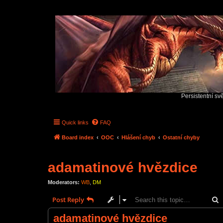
Persistentní sv
Quick links
FAQ
Board index
OOC
Hlášení chyb
Ostatní chyby
adamatinové hvězdice
Moderators:
WB
,
DM
S
Post Reply
adamatinové hvězdice