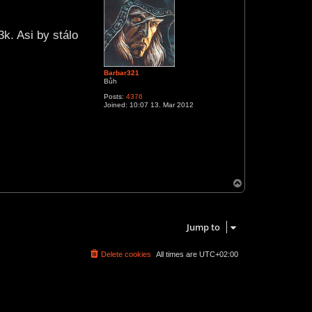
k. Asi by stálo
Barbar321
Bůh
Posts:
4376
Joined:
10:07 13. Mar 2012
T
o
p
1 post • Page
1
of
1
Jump to
Delete cookies
All times are
UTC+02:00