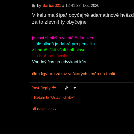
P
by
Barbar321
»
12:41 22. Dec 2020
o
s
V kelu má šípař obyčejné adamatinové hvězdi
t
za to zlevnit ty obyčejné
je cosi shnilého ve státě dánském
...ale plíseň je dobrá pro penicilín
z hodně léků však bolí hlava
...a tvoří se závislost
Vhodný čas na odvykací kůru
člen ligy pro zákaz veškerých změn na thalii
Post Reply
Return to “Ostatní chyby”
Board index