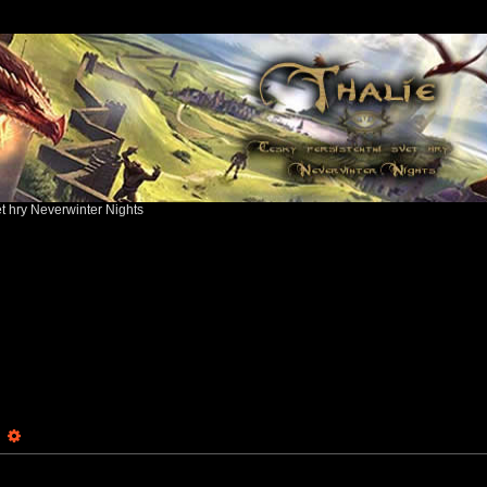
ět hry Neverwinter Nights
earch
Advanced search