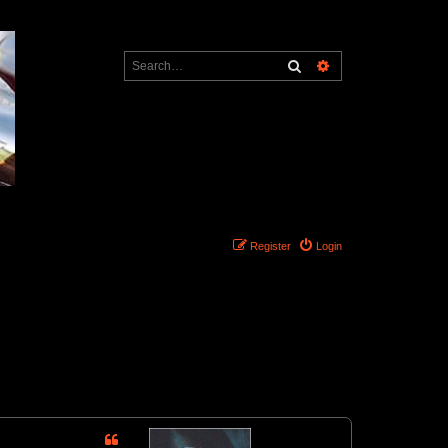
Search
Advanced search
Register
Login
1 post • Page
1
of
1