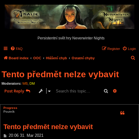
Persistentní svět hry Neverwinter Nights
FAQ
Register
Login
S
Board index
OOC
Hlášení chyb
Ostatní chyby
e
Tento předmět nelze vybavit
a
r
Moderators:
WB
,
DM
c
Search
Advanced s
Post Reply
h
4 posts • Page
1
of
1
Progress
Poutník
Tento předmět nelze vybavit
P
20:06 31. Mar 2021