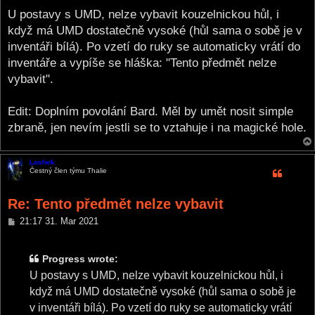
o
s
U postavy s UMD, nelze vybavit kouzelnickou hůl, i
t
když má UMD dostatečně vysoké (hůl sama o sobě je v
inventáři bílá). Po vzetí do ruky se automaticky vrátí do
inventáře a vypíše se hláška: "Tento předmět nelze
vybavit".
Edit: Doplním povolání Bard. Měl by umět nosit simple
zbraně, jen nevím jestli se to vztahuje i na magické hole.
Lashek
Čestný člen týmu Thalie
Re: Tento předmět nelze vybavit
P
21:17 31. Mar 2021
o
s
t
Progress wrote:
U postavy s UMD, nelze vybavit kouzelnickou hůl, i
když má UMD dostatečně vysoké (hůl sama o sobě je
v inventáři bílá). Po vzetí do ruky se automaticky vrátí