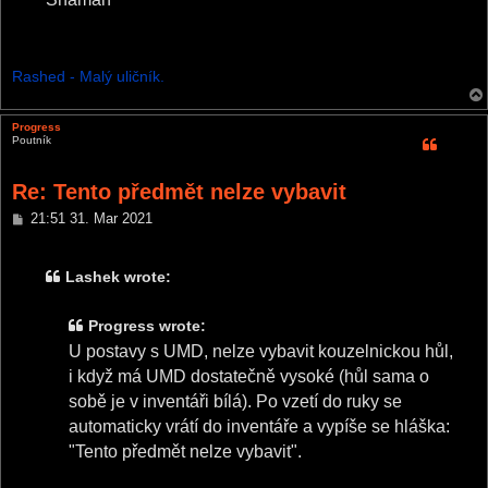
Rashed - Malý uličník.
Progress
Poutník
Re: Tento předmět nelze vybavit
P
21:51 31. Mar 2021
o
s
t
Lashek wrote:
Progress wrote:
U postavy s UMD, nelze vybavit kouzelnickou hůl,
i když má UMD dostatečně vysoké (hůl sama o
sobě je v inventáři bílá). Po vzetí do ruky se
automaticky vrátí do inventáře a vypíše se hláška:
"Tento předmět nelze vybavit".