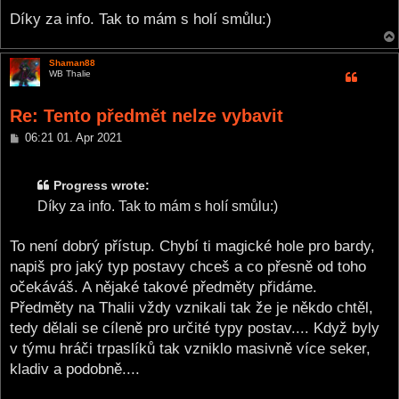
Díky za info. Tak to mám s holí smůlu:)
Shaman88
WB Thalie
Re: Tento předmět nelze vybavit
P
06:21 01. Apr 2021
o
s
t
Progress wrote:
Díky za info. Tak to mám s holí smůlu:)
To není dobrý přístup. Chybí ti magické hole pro bardy,
napiš pro jaký typ postavy chceš a co přesně od toho
očekáváš. A nějaké takové předměty přidáme.
Předměty na Thalii vždy vznikali tak že je někdo chtěl,
tedy dělali se cíleně pro určité typy postav.... Když byly
v týmu hráči trpaslíků tak vzniklo masivně více seker,
kladiv a podobně....