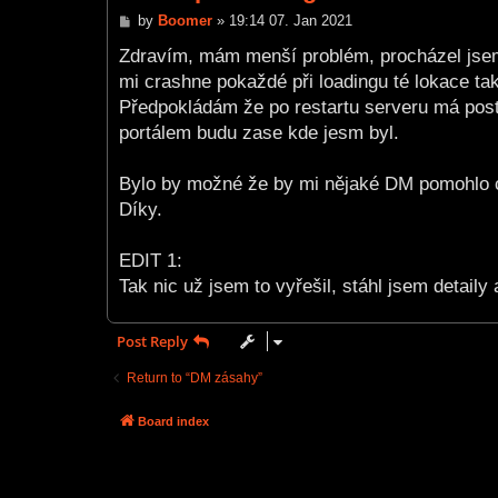
P
by
Boomer
»
19:14 07. Jan 2021
o
s
Zdravím, mám menší problém, procházel jsem 
t
mi crashne pokaždé při loadingu té lokace t
Předpokládám že po restartu serveru má posta
portálem budu zase kde jesm byl.
Bylo by možné že by mi nějaké DM pomohlo 
Díky.
EDIT 1:
Tak nic už jsem to vyřešil, stáhl jsem detaily 
Post Reply
Return to “DM zásahy”
Board index