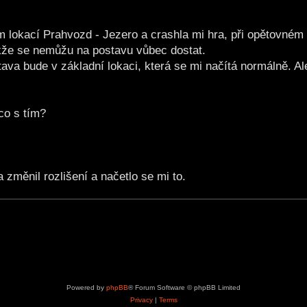
lokací Prahvozd - Jezero a crashla mi hra, při opětovném 
akže se nemůžu na postavu vůbec dostat.
va bude v základní lokaci, která se mi načítá normálně. Ale 
co s tím?
a změnil rozlišení a načetlo se mi to.
Powered by
phpBB
® Forum Software © phpBB Limited
Privacy
|
Terms