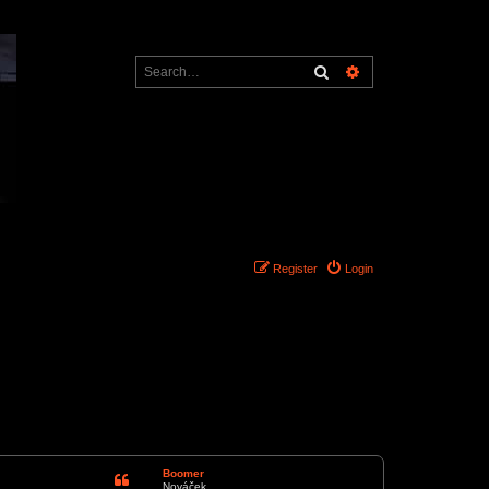
Search
Advanced search
Register
Login
1 post • Page
1
of
1
Boomer
Nováček