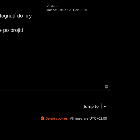
Posts:
2
Joined:
19:35 03. Dec 2020
lognutí do hry
po projití
T
o
p
1 post • Page
1
of
1
Jump to
Delete cookies
All times are
UTC+02:00