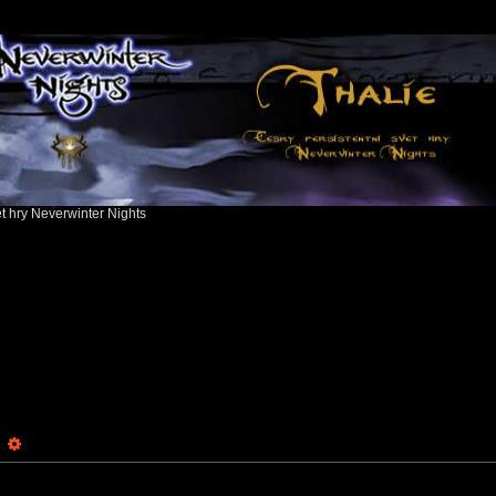
ět hry Neverwinter Nights
earch
Advanced search