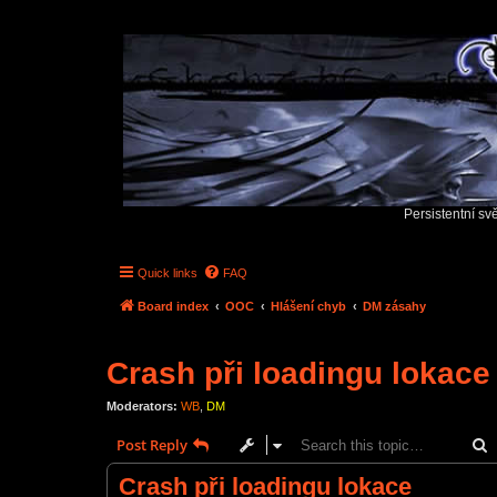
Persistentní sv
Quick links
FAQ
Board index
OOC
Hlášení chyb
DM zásahy
Crash při loadingu lokace
Moderators:
WB
,
DM
S
Post Reply
Crash při loadingu lokace