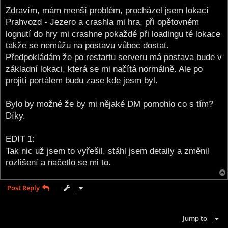
o
s
Zdravím, mám menší problém, procházel jsem lokací
t
Prahvozd - Jezero a crashla mi hra, při opětovném
lognutí do hry mi crashne pokaždé při loadingu té lokace
takže se nemůžu na postavu vůbec dostat.
Předpokládám že po restartu serveru má postava bude v
základní lokaci, která se mi načítá normálně. Ale po
projití portálem budu zase kde jesm byl.
Bylo by možné že by mi nějaké DM pomohlo co s tím?
Díky.
EDIT 1:
Tak nic už jsem to vyřešil, stáhl jsem detaily a změnil
rozlišení a načetlo se mi to.
Post Reply
1 post • Page
1
of
1
Jump to