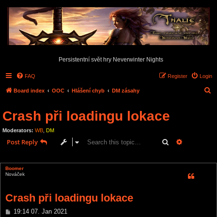
Persistentní svět hry Neverwinter Nights
FAQ
Register
Login
S
Board index
OOC
Hlášení chyb
DM zásahy
e
Crash při loadingu lokace
a
r
Moderators:
WB
,
DM
c
Search
Advanced s
Post Reply
h
1 post • Page
1
of
1
Boomer
Nováček
Crash při loadingu lokace
P
19:14 07. Jan 2021