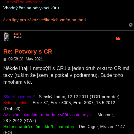
...a tvoří se závislost
Vhodný čas na odvykací kůru
člen ligy pro zákaz veškerých změn na thalii
KaTo
Ďábel
Re: Potvory s CR
P
09:58 28. May 2021
o
s
Někde lítají i netopýři s CR1 a jeden druh orků to CR má
t
taky (tuším že jsem je potkal v podtemnu). Bude toho
mnohem víc.
Síla tě osvobodí!
- Sithský kodex, 12.12.2011 (TOR-preorder)
Bylo to peklo!
- Error 37, Error 3005, Error 3007, 15.5.2012
(Diablo3)
Až s vámi skončím, nebudete věřit vlastní mysli!
- Mesmer,
28.8.2012 (GW2)
Historie umírá s těmi, kteří ji pamatují.
- Din Dagor, Mrazen 1147
(EQ)