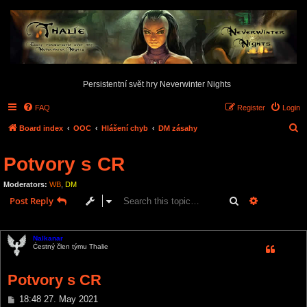
Persistentní svět hry Neverwinter Nights
FAQ
Register
Login
S
Board index
OOC
Hlášení chyb
DM zásahy
e
Potvory s CR
a
r
Moderators:
WB
,
DM
c
Search
Advanced s
Post Reply
h
4 posts • Page
1
of
1
Nalkanar
Čestný člen týmu Thalie
Potvory s CR
P
18:48 27. May 2021