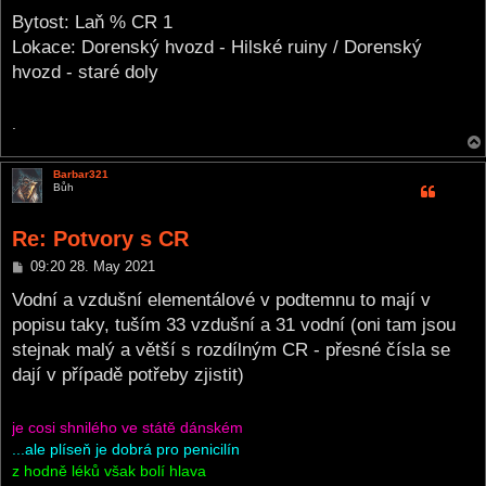
o
s
Bytost: Laň % CR 1
t
Lokace: Dorenský hvozd - Hilské ruiny / Dorenský
hvozd - staré doly
.
Barbar321
Bůh
Re: Potvory s CR
P
09:20 28. May 2021
o
s
Vodní a vzdušní elementálové v podtemnu to mají v
t
popisu taky, tuším 33 vzdušní a 31 vodní (oni tam jsou
stejnak malý a větší s rozdílným CR - přesné čísla se
dají v případě potřeby zjistit)
je cosi shnilého ve státě dánském
...ale plíseň je dobrá pro penicilín
z hodně léků však bolí hlava