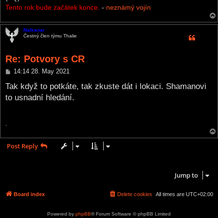
Tento rok bude začátek konce.
-
neznámý vojín
Nalkanar
Čestný člen týmu Thalie
Re: Potvory s CR
P
14:14 28. May 2021
o
s
Tak když to potkáte, tak zkuste dát i lokaci. Shamanovi
t
to usnadní hledání.
.
Post Reply
4 posts • Page
1
of
1
Jump to
Board index
Delete cookies
All times are
UTC+02:00
Powered by
phpBB
® Forum Software © phpBB Limited