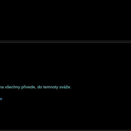
na všechny přivede, do temnoty sváže.
he