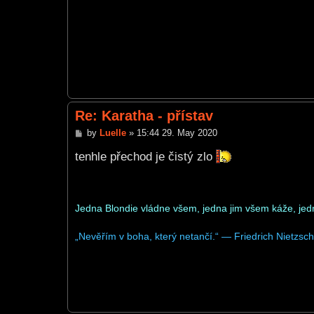
Re: Karatha - přístav
P
by
Luelle
»
15:44 29. May 2020
o
s
tenhle přechod je čistý zlo
t
Jedna Blondie vládne všem, jedna jim všem káže, jed
„Nevěřím v boha, který netančí.“ — Friedrich Nietzsc