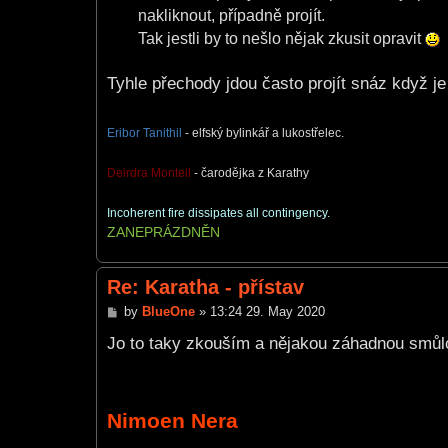
nakliknout, případně projít.
Tak jestli by to nešlo nějak zkusit opravit
Tyhle přechody jdou často projít snáz když j
Eribor Tanithil
- elfský bylinkář a lukostřelec.
Deirdra Monteil
- čarodějka z Karathy
Incoherent fire dissipates all contingency.
ZANEPRÁZDNĚN
Re: Karatha - přístav
P
by
BlueOne
»
13:24 29. May 2020
o
s
Jo to taky zkouším a nějakou záhadnou smůlo
t
Nimoen Nera