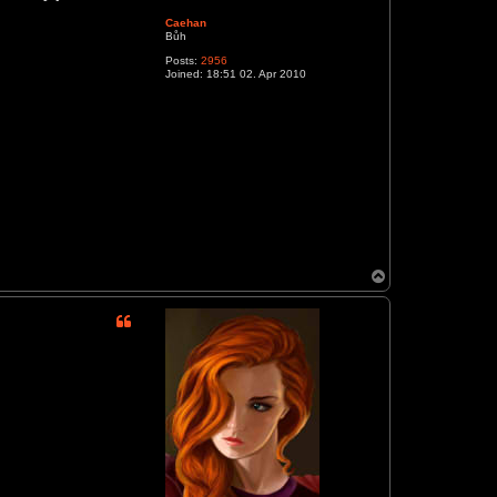
Caehan
Bůh
Posts:
2956
Joined:
18:51 02. Apr 2010
T
o
p