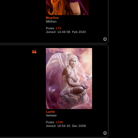
BlueOne
Měšťan
Posts:
159
Joined:
14:49 08. Feb 2020
T
o
p
Luelle
Velmistr
Posts:
1086
Joined:
18:54 20. Dec 2009
T
o