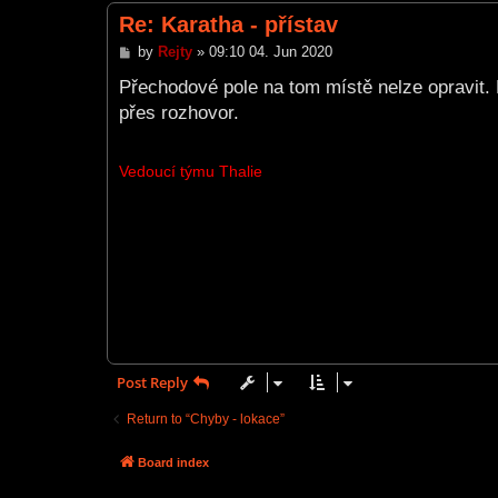
Re: Karatha - přístav
P
by
Rejty
»
09:10 04. Jun 2020
o
s
Přechodové pole na tom místě nelze opravit. 
t
přes rozhovor.
Vedoucí týmu Thalie
Post Reply
Return to “Chyby - lokace”
Board index