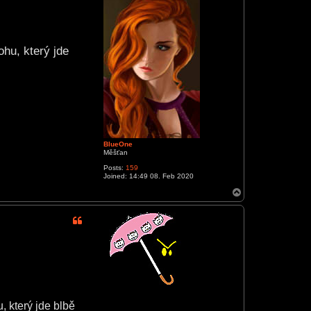
ohu, který jde
BlueOne
Měšťan
Posts:
159
Joined:
14:49 08. Feb 2020
T
o
p
, který jde blbě