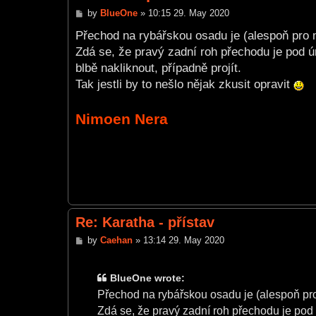
P
by
BlueOne
»
10:15 29. May 2020
o
s
Přechod na rybářskou osadu je (alespoň pro m
t
Zdá se, že pravý zadní roh přechodu je pod ú
blbě nakliknout, případně projít.
Tak jestli by to nešlo nějak zkusit opravit
Nimoen Nera
Re: Karatha - přístav
P
by
Caehan
»
13:14 29. May 2020
o
s
t
BlueOne wrote:
Přechod na rybářskou osadu je (alespoň pro
Zdá se, že pravý zadní roh přechodu je pod 