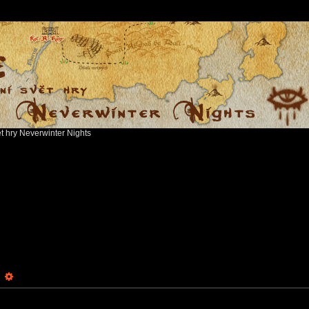
ět hry Neverwinter Nights
earch
Advanced search