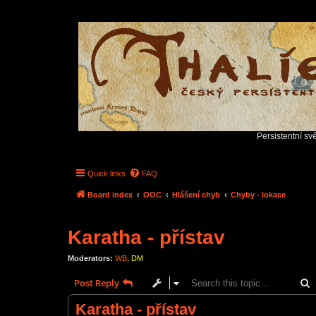
Persistentní sv
Quick links
FAQ
Board index
OOC
Hlášení chyb
Chyby - lokace
Karatha - přístav
Moderators:
WB
,
DM
S
Post Reply
Karatha - přístav