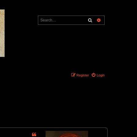
Search
Advanced search
Register
Login
5 posts • Page
1
of
1