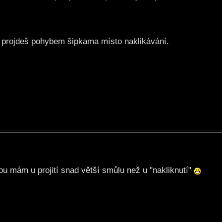
e projdeš pohybem šipkama místo naklikávání.
u mám u projití snad větší smůlu než u "nakliknutí"