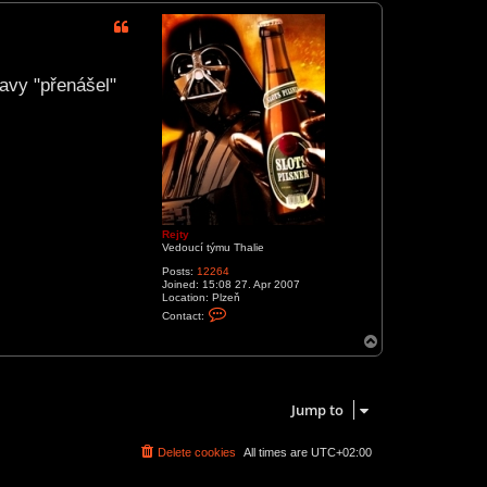
p
avy "přenášel"
Rejty
Vedoucí týmu Thalie
Posts:
12264
Joined:
15:08 27. Apr 2007
Location:
Plzeň
C
Contact:
o
n
T
t
o
a
p
5 posts • Page
1
of
1
c
t
R
Jump to
e
j
t
Delete cookies
All times are
UTC+02:00
y