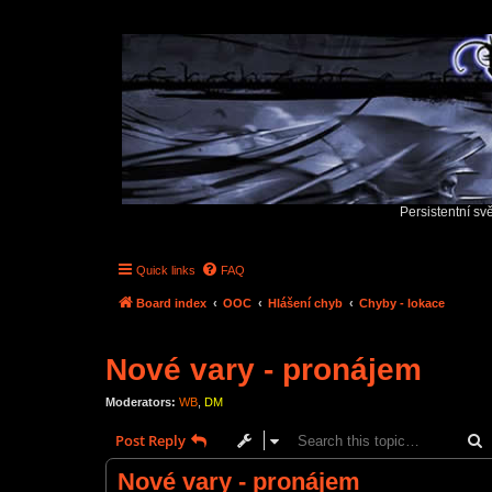
Persistentní sv
Quick links
FAQ
Board index
OOC
Hlášení chyb
Chyby - lokace
Nové vary - pronájem
Moderators:
WB
,
DM
S
Post Reply
Nové vary - pronájem