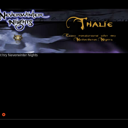
ět hry Neverwinter Nights
earch
Advanced search