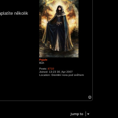
latíte několik
Pajule
Bůh
Posts:
4710
Joined:
13:23 30. Apr 2007
Location:
Gremliní nora pod sněhem
T
o
p
1 post • Page
1
of
1
Jump to