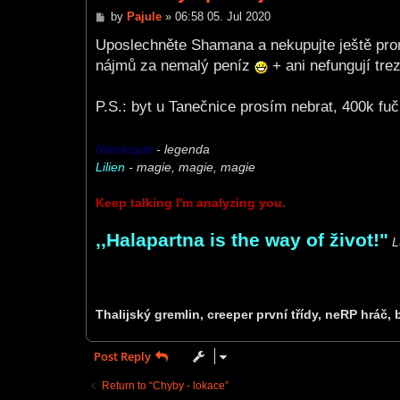
P
by
Pajule
»
06:58 05. Jul 2020
o
s
Uposlechněte Shamana a nekupujte ještě proná
t
nájmů za nemalý peníz
+ ani nefungují trez
P.S.: byt u Tanečnice prosím nebrat, 400k fuč
Nieninquë
- legenda
Lilien
- magie, magie, magie
Keep talking I'm analyzing you.
,,Halapartna is the way of život!"
L
Thalijský gremlin, creeper první třídy, neRP hráč, 
Post Reply
Return to “Chyby - lokace”