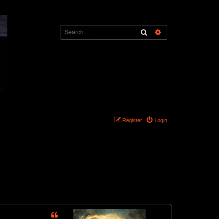
Search
Advanced search
Register
Login
1 post • Page
1
of
1