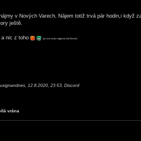
jmy v Nových Varech. Nájem totiž trvá pár hodin,i když zap
ory ještě.
 a nic z toho
(jo vim,mam nejprve číst forum)
usignandnes, 12.8.2020, 23:53, Discord
bílá vrána