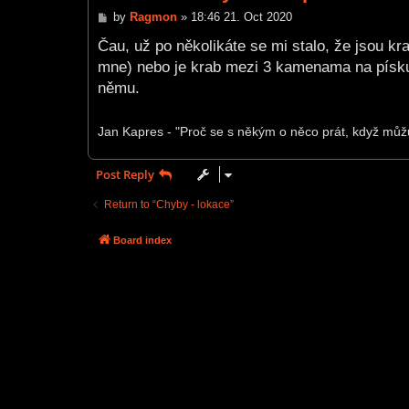
P
by
Ragmon
»
18:46 21. Oct 2020
o
s
Čau, už po několikáte se mi stalo, že jsou kr
t
mne) nebo je krab mezi 3 kamenama na písku
němu.
Jan Kapres - "Proč se s někým o něco prát, když můž
Post Reply
Return to “Chyby - lokace”
Board index