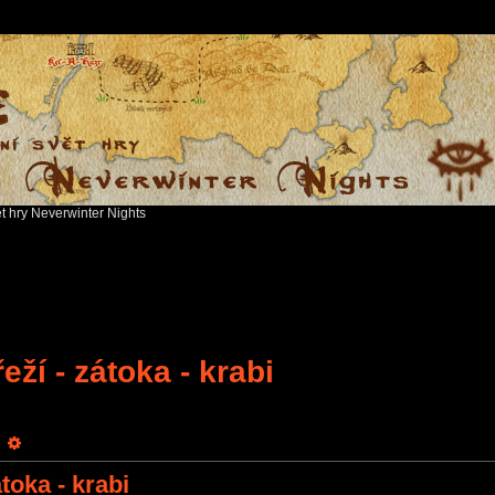
ět hry Neverwinter Nights
eží - zátoka - krabi
earch
Advanced search
toka - krabi