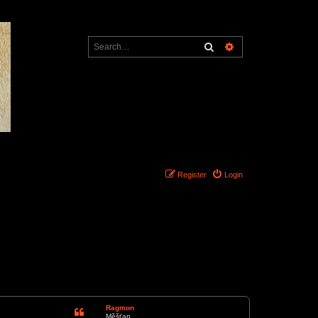
Search
Advanced search
Register
Login
1 post • Page
1
of
1
Ragmon
Měšťan