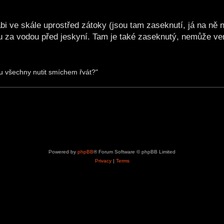
abi ve skále uprostřed zátoky (jsou tam zaseknutí, já na ně
 za vodou před jeskyní. Tam je také zaseknutý, nemůže ve
u všechny nutit smíchem řvát?"
Powered by
phpBB
® Forum Software © phpBB Limited
Privacy
|
Terms