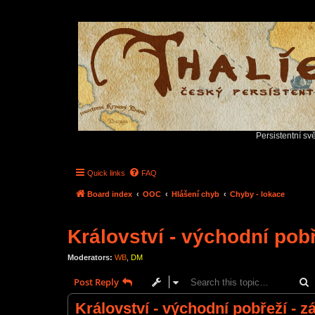
Persistentní sv
Quick links
FAQ
Board index
OOC
Hlášení chyb
Chyby - lokace
Království - východní pobř
Moderators:
WB
,
DM
S
Post Reply
Království - východní pobřeží - zá