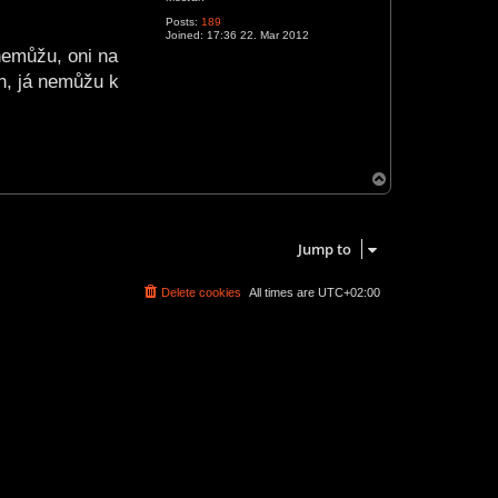
Posts:
189
Joined:
17:36 22. Mar 2012
 nemůžu, oni na
n, já nemůžu k
T
o
p
1 post • Page
1
of
1
Jump to
Delete cookies
All times are
UTC+02:00