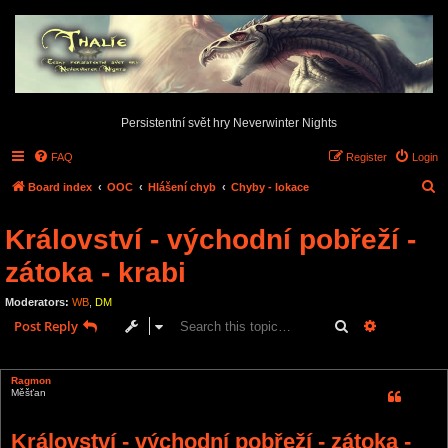
Persistentní svět hry Neverwinter Nights
FAQ
Register
Login
S
Board index
OOC
Hlášení chyb
Chyby - lokace
e
Království - východní pobřeží -
a
r
zátoka - krabi
c
Moderators:
WB
,
DM
h
Search
Advanced s
Post Reply
1 post • Page
1
of
1
Ragmon
Měšťan
Království - východní pobřeží - zátoka -