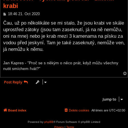
krabi
P
18:46 21. Oct 2020
o
s
Čau, už po několikáte se mi stalo, že jsou krabi ve skále
t
uprostřed zátoky (jsou tam zaseknutí, já na ně nemůžu,
oni na mne) nebo je krab mezi 3 kamenama na písku za
vodou před jeskyní. Tam je také zaseknutý, nemůže ven,
já nemůžu k němu.
Jan Kapres - "Proč se s někým o něco prát, když můžu všechny
nutit smíchem řvát?"
Post Reply
1 post • Page
1
of
1
Jump to
Board index
Delete cookies
All times are
UTC+02:00
Powered by
phpBB
® Forum Software © phpBB Limited
Privacy
|
Terms