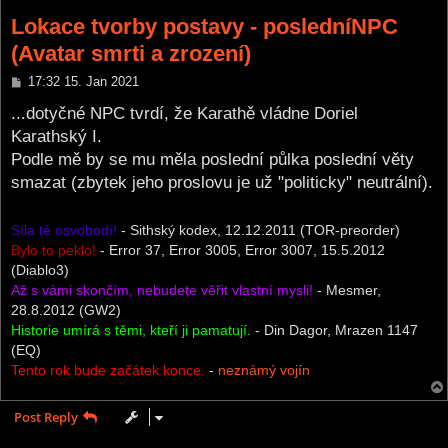
Lokace tvorby postavy - posledníNPC
(Avatar smrti a zrození)
P
17:32 15. Jan 2021
o
s
...dotyčné NPC tvrdí, že Karathě vládne Doriel
t
Karathský I.
Podle mě by se mu měla poslední půlka poslední věty
smazat (zbytek jeho proslovu je už "politicky" neutrální).
Síla tě osvobodí!
- Sithský kodex, 12.12.2011 (TOR-preorder)
Bylo to peklo!
- Error 37, Error 3005, Error 3007, 15.5.2012
(Diablo3)
Až s vámi skončím, nebudete věřit vlastní mysli!
- Mesmer,
28.8.2012 (GW2)
Historie umírá s těmi, kteří ji pamatují.
- Din Dagor, Mrazen 1147
(EQ)
Tento rok bude začátek konce.
-
neznámý vojín
Post Reply
1 post • Page
1
of
1