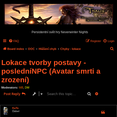
Persistentní svět hry Neverwinter Nights
FAQ
Register
Login
S
Board index
OOC
Hlášení chyb
Chyby - lokace
e
Lokace tvorby postavy -
a
r
posledníNPC (Avatar smrti a
c
zrození)
h
Moderators:
WB
,
DM
Search
Advanced s
Post Reply
1 post • Page
1
of
1
KaTo
Ďábel