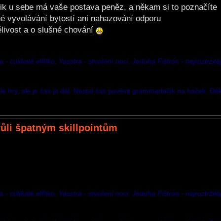
olik u sebe má vaše postava peněz, a někam si to poznačíte
né vyvolávání bytostí ani nahazování odporu
livost a o slušné chování
 culíkaté elfítko. Yasstra - stvoření noci. Jeduha Fištrón - nejroztržitěj
é hry, ale je čas jít dál. Nastal čas pověsit grammarbičík na háček. Dě
vůli špatným skillpointům
 culíkaté elfítko. Yasstra - stvoření noci. Jeduha Fištrón - nejroztržitěj