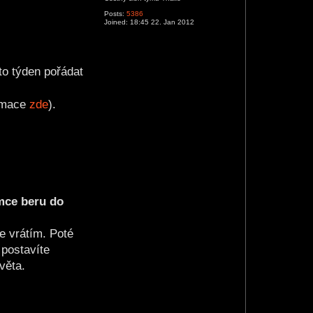
Posts:
5386
Joined:
18:45 22. Jan 2012
to týden pořádat
ormace
zde
).
mce beru do
e vrátím. Poté
 postavíte
věta.