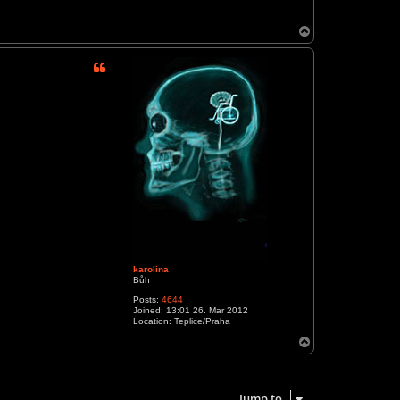
T
o
p
karolina
Bůh
Posts:
4644
Joined:
13:01 26. Mar 2012
Location:
Teplice/Praha
T
o
p
6 posts • Page
1
of
1
Jump to