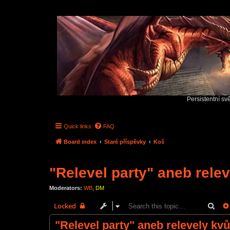
Persistentní sv
Quick links
FAQ
Board index
Staré příspěvky
Koš
"Relevel party" aneb rele
Moderators:
WB
,
DM
Sear
Locked
"Relevel party" aneb relevely kv