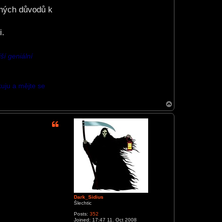
jiných důvodů k
i.
ší geniální
kuju a mějte se
T
o
p
Dark_Sidius
Šlechtic
Posts:
352
Joined:
17:47 11. Oct 2008