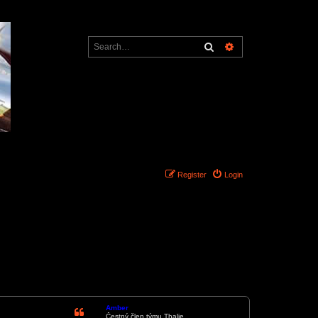
Search
Advanced search
Register
Login
6 posts • Page
1
of
1
Amber
Čestný člen týmu Thalie