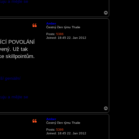
kuju a mějte se
T
o
p
Amber
Čestný člen týmu Thalie
Posts:
5386
Joined:
18:45 22. Jan 2012
AJÍCÍ POVOLÁNÍ
vený. Už tak
e skillpointům.
ší geniální
kuju a mějte se
T
o
p
Amber
Čestný člen týmu Thalie
Posts:
5386
Joined:
18:45 22. Jan 2012