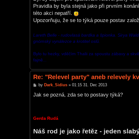
t
Pravidla by byla stejná jako při prvním konán
této akci nepatří.
Upozorňuju, že se to týká pouze postav založ
Lareth Belle - rudovlasá bardka a špionka. Sirya Walda -
gnómský vynálezce a krotitel oslů.
Bylo tu hezky, vděčím Thalii za spoustu zábavy a skvěl
fajně...
Re: "Relevel party" aneb relevely k
P
by
Dark_Sidius
»
01:15 31. Dec 2013
o
s
Jak se pozná, zda se to postavy týká?
t
Gerda Rudá
Náš rod je jako řetěz - jeden slab