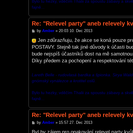
Bylo tu hezky, vděčím Thalii za spoustu zábavy a skvěl
fajně...
Re: "Relevel party" aneb relevely k
P
by
Amber
»
20:03 10. Dec 2013
o
s
Jen zdůrazňuju, že akce se koná pouze p
t
POSTAVY. Stejně tak jiné důvody k účasti bu
bude nejspíš účastníků dost na mě samotnou, p
Díky předem za pochopení a respektování té
Lareth Belle - rudovlasá bardka a špionka. Sirya Walda -
gnómský vynálezce a krotitel oslů.
Bylo tu hezky, vděčím Thalii za spoustu zábavy a skvěl
fajně...
Re: "Relevel party" aneb relevely k
P
by
Amber
»
15:57 27. Dec 2013
o
s
Byl by zájem pro opakování relevel party kvůl