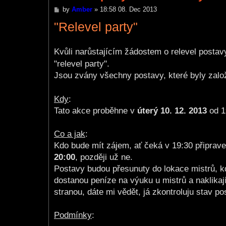
P
by
Amber
»
18:58 08. Dec 2013
o
"Relevel party"
s
t
Kvůli narůstajícím žádostem o relevel posta
"relevel party".
Jsou zvány všechny postavy, které byly založe
Kdy
:
Tato akce proběhne v
úterý 10. 12. 2013
od 1
Co a jak
:
Kdo bude mít zájem, ať čeká v 19:30 připrav
20:00
, později už ne.
Postavy budou přesunuty do lokace mistrů, k
dostanou peníze na výuku u mistrů a naklikají
stranou, dáte mi vědět, já zkontroluju stav po
Podmínky
: