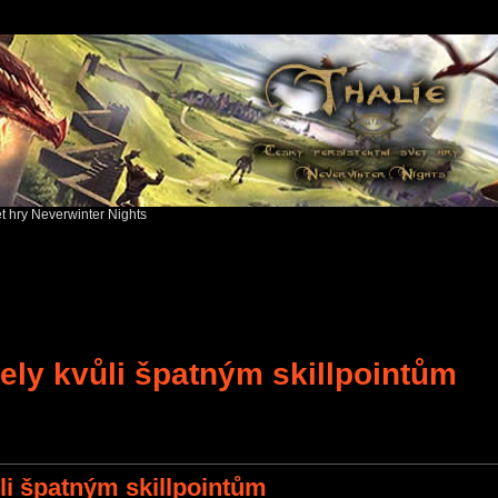
ět hry Neverwinter Nights
vely kvůli špatným skillpointům
ch
Advanced search
ůli špatným skillpointům