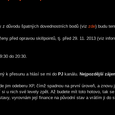
vy z důvodu špatných dovednostních bodů (viz
zde
) budu ten
ny před opravou skillpointů, tj. před 29. 11. 2013 (viz inf
9:30 do 20:30.
ený k přesunu a hlásí se mi do
PJ
kanálu.
Nejpozdější záje
de jim odeberu XP, čímž spadnou na první úroveň, a znovu j
 si u nich své levely zpět. Až budete mít toto hotovo, tak se
stavy, vyrovnám její finance na původní stav a vrátím ji do s