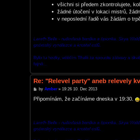
všichni si předem zkontrolujete, k
žádné útočení v lokaci mistrů, žád
v neposlední řadě vás žádám o trpě
Lareth Belle - rudovlasá bardka a špionka. Sirya Walda -
gnómský vynálezce a krotitel oslů.
Bylo tu hezky, vděčím Thalii za spoustu zábavy a skvěl
fajně...
Re: "Relevel party" aneb relevely k
P
by
Amber
»
19:26 10. Dec 2013
o
s
Připomínám, že začínáme dneska v 19:30.
t
Lareth Belle - rudovlasá bardka a špionka. Sirya Walda -
gnómský vynálezce a krotitel oslů.