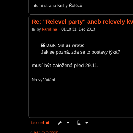
Titulní strana Knihy Řetězů
Re: "Relevel party" aneb relevely k
P
by
karolina
»
01:18 31. Dec 2013
o
s
t
Dark_Sidius wrote:
Jak se pozná, zda se to postavy týká?
musí být založená před 29.11.
Na vyžádání.
Locked
Return to “Koš”