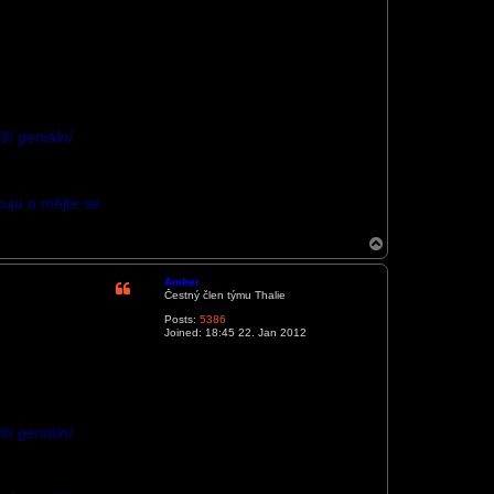
ší geniální
kuju a mějte se
T
o
p
Amber
Čestný člen týmu Thalie
Posts:
5386
Joined:
18:45 22. Jan 2012
ší geniální