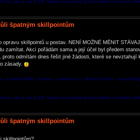
é hry, ale je čas jít dál. Nastal čas pověsit grammarbičík na háček. Dě
vůli špatným skillpointům
ro opravu skillpointů u postav. NENÍ MOŽNÉ MĚNIT STÁV
du zamítat. Akci pořádám sama a její účel byl předem stano
roto odmítám dnes řešit jiné žádosti, které se nevztahují k
to zásady.
 culíkaté elfítko. Yasstra - stvoření noci. Jeduha Fištrón - nejroztržitěj
é hry, ale je čas jít dál. Nastal čas pověsit grammarbičík na háček. Dě
vůli špatným skillpointům
i skillpointům?