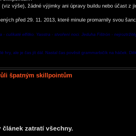
í (viz výše), žádné výjimky ani úpravy buildu nebo účast z 
ených před 29. 11. 2013, které minule promarnily svou šanc
 culíkaté elfítko. Yasstra - stvoření noci. Jeduha Fištrón - nejroztržitěj
é hry, ale je čas jít dál. Nastal čas pověsit grammarbičík na háček. Dě
vůli špatným skillpointům
ý článek zatratí všechny.