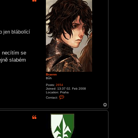
 jen blábolící
, necítím se
ejně slabém
Braenn
Bůh
Posts:
2654
Joined:
13:37 02. Feb 2008
Location:
Praha
C
Contact:
o
n
T
t
o
a
p
c
t
B
r
a
e
n