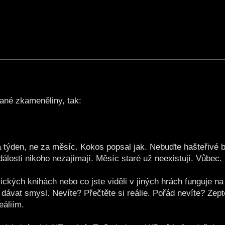
né zkameněliny, tak:
 týden, ne za měsíc. Kokos popsal jak. Nebuďte hašteřivé 
dálosti nikoho nezajímají. Měsíc staré už neexistují. Vůbec.
rických knihách nebo co jste viděli v jiných hrách funguje na 
 dávat smysl. Nevíte? Přečtěte si reálie. Pořád nevíte? Zepte
eáliím.