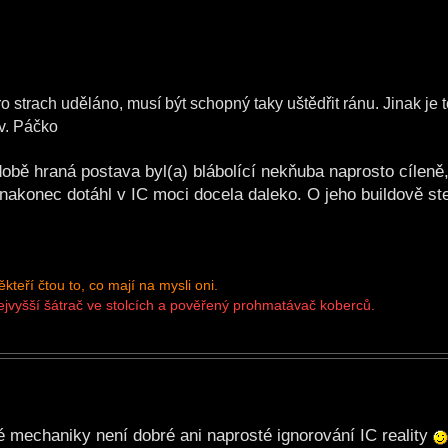
 strach uděláno, musí být schopný taky uštědřit ránu. Jinak je to
v. Páčko
obě hraná postava byl(a) blábolící nekňuba naprosto cíleně
 nakonec dotáhl v IC moci docela daleko. O jeho buildově st
teří čtou to, co mají na mysli oni.
nejvyšší šátrač ve stolcích a pověřený prohmatávač koberců.
 mechaniky není dobré ani naprosté ignorování IC reality