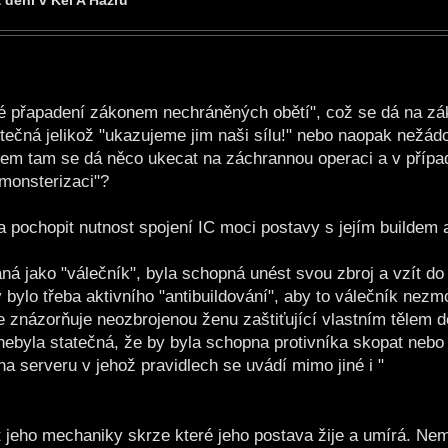
a dění v Kel A Hazru
žné přapadení zákonem nechráněných obětí", což se dá na zá
itečná jelikož "ukazujeme jim naši sílu!" nebo naopak nežád
 Sem tam se dá něco ukecat na záchrannou operaci a v příp
emonsterizaci"?
 pochopit nutnost spojení IC moci postavy s jejím buildem 
ná jako "válečník", byla schopná unést svou zbroj a vzít do 
y bylo třeba aktivního "antibuildování", aby to válečník nezmo
 znázorňuje neozbrojenou ženu zaštiťující vlastním tělem d
nebyla statečná, že by byla schopna protivníka skopat nebo
serveru v jehož pravidlech se uvádí mimo jiné i "
 jeho mechaniky skrze které jeho postava žije a umírá. Nem