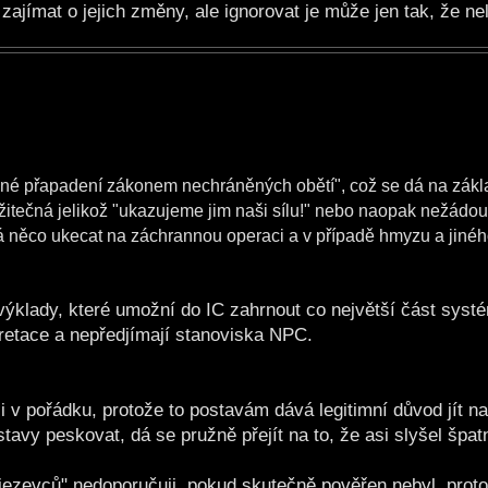
zajímat o jejich změny, ale ignorovat je může jen tak, že ne
pežné přapadení zákonem nechráněných obětí", což se dá na zákl
užitečná jelikož "ukazujeme jim naši sílu!" nebo naopak nežádo
dá něco ukecat na záchrannou operaci a v případě hmyzu a jinéh
 výklady, které umožní do IC zahrnout co největší část sys
retace a nepředjímají stanoviska NPC.
si v pořádku, protože to postavám dává legitimní důvod jít na
avy peskovat, dá se pružně přejít na to, že asi slyšel špat
jezevců" nedoporučuji, pokud skutečně pověřen nebyl, prot