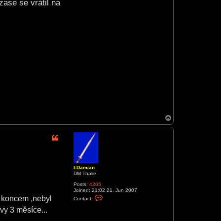
zase se vrátil na
k
T
o
p
LDamian
DM Thalie
Posts:
4205
Joined:
21:02 21. Jun 2007
C
m koncem ,nebyl
Contact:
o
n
vy 3 měsíce...
t
a