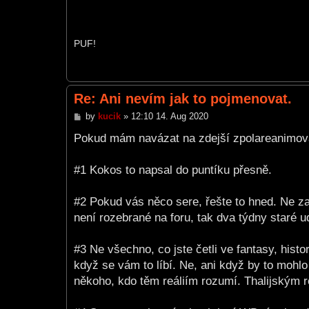
PUF!
Re: Ani nevím jak to pojmenovat.
P
by
kucik
»
12:10 14. Aug 2020
o
s
Pokud mám navázat na zdejší zpolareanimova
t
#1 Kokos to napsal do puntíku přesně.
#2 Pokud vás něco sere, řešte to hned. Ne za
není rozebrané na foru, tak dva týdny staré u
#3 Ne všechno, co jste četli ve fantasy, histo
když se vám to líbí. Ne, ani když by to mohlo
někoho, kdo těm reáliím rozumí. Thalijským r