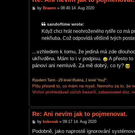
P
by
Braenn
»
08:40 14. Aug 2020
o
s
t
sandoftime wrote:
Když chci hrát neohroženého rytíře co má pro
nekňuba. Což odpovídá většině tvých posta
...vzhledem k tomu, že jediná má zde dlouhod
ukřivděna. Mám to i v podpisu.
A přesto to
pánovi ani nemluvě. Za mě dobrý, co ty?
Ryudern Tann -
29 level fňukna, 1 level "muž".
Píšu přesně to, co mám na mysli. Nemohu za to, že něk
Vrchní prohledávač cizích trezorů, zabavovatel dóz, 
Re: Ani nevím jak to pojmenovat.
P
by
kokosak
»
09:17 14. Aug 2020
o
s
Podobně, jako naprosté ignorování systémové
t