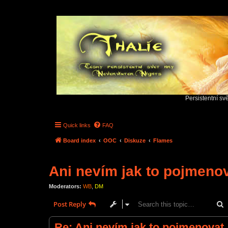
Persistentní sv
Quick links
FAQ
Board index
OOC
Diskuze
Flames
Ani nevím jak to pojmenov
Moderators:
WB
,
DM
S
Post Reply
Re: Ani nevím jak to pojmenovat.