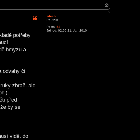
T
o
p
zdech
Poutník
Posts:
52
Joined:
02:09 21. Jan 2010
kladě potřeby
oucí
adě hmyzu a
a odvahy či
ruky zbraň, ale
hl).
ěti před
 že by se
usí vidět do