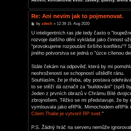
Aktivní, kontaktovat kvůli: záseky, questy, aréna 
Re: Ani nevím jak to pojmenovat.
P
by
zdech
»
12:39 15. Aug 2020
o
s
U inteligentních ras jde tedy často o "loupe
t
rozvoje dalšího dění vykládat jako činnost už
"provokujeme rozpoutání širšího konfliktu"?
jiného potvorstva se jedná o "úzce cílenou d
Stále čekám na odpověď, která by mi pomohla
neohroženosti se schopností uštědřit ránu.
Souhlasím, že je třeba, aby postava odehráva
to se stěží dá označit za "buildování" (spíš b
Jeden z prvních obrazů v Chrámu Bílé dvojice
zbrojnošem. Těžko se mi představuje, že by 
vymlouvala jako eRPík. Mimochodem eRPík na 
Cilem Thalie je vytvoril RP svet.
"
P.S. Žádný hráč na serveru nemůže ignorovat