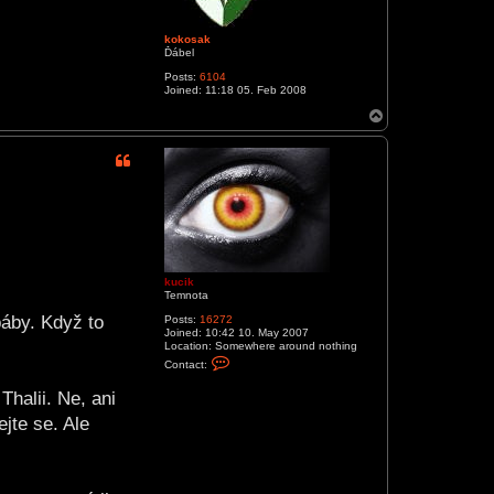
n
kokosak
Ďábel
Posts:
6104
Joined:
11:18 05. Feb 2008
T
o
p
kucik
Temnota
báby. Když to
Posts:
16272
Joined:
10:42 10. May 2007
Location:
Somewhere around nothing
C
Contact:
o
n
Thalii. Ne, ani
t
a
jte se. Ale
c
t
k
u
c
i