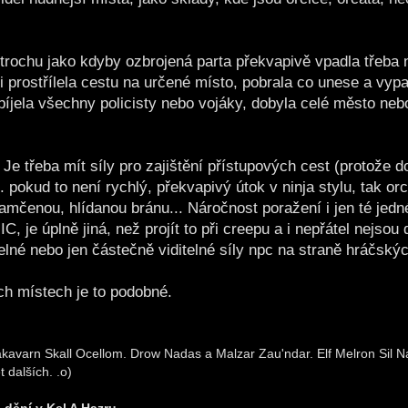
trochu jako kdyby ozbrojená parta překvapivě vpadla třeba n
i prostřílela cestu na určené místo, pobrala co unese a vypa
abíjela všechny policisty nebo vojáky, dobyla celé město ne
 Je třeba mít síly pro zajištění přístupových cest (protože do
. pokud to není rychlý, překvapivý útok v ninja stylu, tak orc
zamčenou, hlídanou bránu... Náročnost poražení i jen té jedn
, je úplně jiná, než projít to při creepu a i nepřátel nejsou 
telné nebo jen částečně viditelné síly npc na straně hráčský
ch místech je to podobné.
kavarn Skall Ocellom. Drow Nadas a Malzar Zau'ndar. Elf Melron Sil Nar
 dalších. .o)