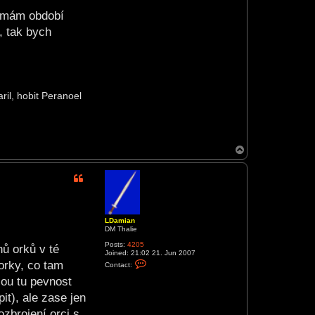
c
a mám období
t
L
, tak bych
D
a
m
i
a
n
il, hobit Peranoel
T
o
p
LDamian
DM Thalie
Posts:
4205
nů orků v té
Joined:
21:02 21. Jun 2007
C
 orky, co tam
Contact:
o
n
lou tu pevnost
t
a
t), ale zase jen
c
t
ozbrojení orci s