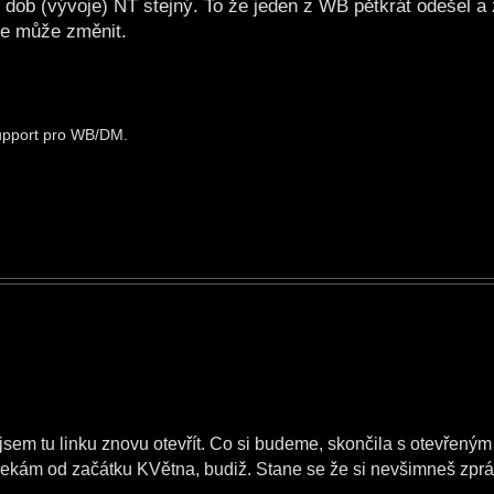
d dob (vývoje) NT stejný. To že jeden z WB pětkrát odešel a 
se může změnit.
support pro WB/DM.
 jsem tu linku znovu otevřít. Co si budeme, skončila s otevřený
ekám od začátku KVětna, budiž. Stane se že si nevšimneš zprá