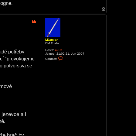
logne.
T
o
p
LDamian
DM Thalie
Posts:
4205
adě potřeby
Joined:
21:02 21. Jun 2007
C
ucí "provokujeme
Contact:
o
n
o potvorstva se
t
a
c
t
L
témové
D
a
m
i
a
n
 jezevce a i
ně.
ože hráč by