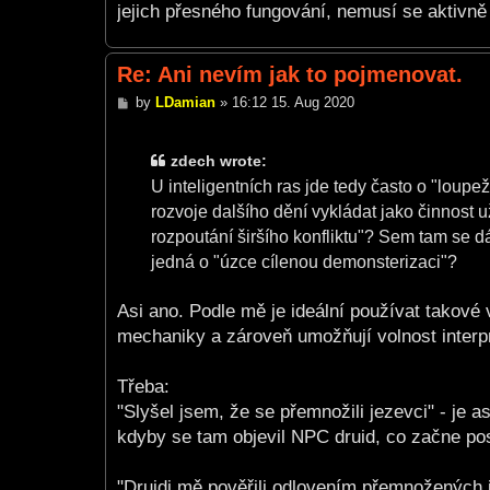
jejich přesného fungování, nemusí se aktivně 
Re: Ani nevím jak to pojmenovat.
P
by
LDamian
»
16:12 15. Aug 2020
o
s
t
zdech wrote:
U inteligentních ras jde tedy často o "lou
rozvoje dalšího dění vykládat jako činnost 
rozpoutání širšího konfliktu"? Sem tam se 
jedná o "úzce cílenou demonsterizaci"?
Asi ano. Podle mě je ideální používat takové
mechaniky a zároveň umožňují volnost interp
Třeba:
"Slyšel jsem, že se přemnožili jezevci" - je a
kdyby se tam objevil NPC druid, co začne post
"Druidi mě pověřili odlovením přemnožených 