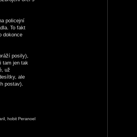
L
D
a
m
i
a policejní
a
n
dla. To fakt
bo dokonce
ráží posily),
i tam jen tak
é, už
desítky, ale
ch postav).
il, hobit Peranoel