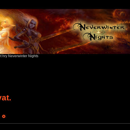
ět hry Neverwinter Nights
at.
earch
Advanced search