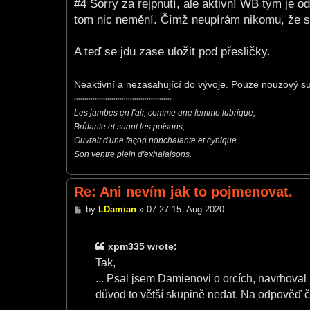
#4 Sorry za rejpnutí, ale aktivní WB tým je o
tom nic nemění. Čímž neupírám nikomu, že 
A teď se jdu zase uložit pod přesličky.
Neaktivní a nezasahující do vývoje. Pouze nouzový 
***********************************************
Les jambes en l'air, comme une femme lubrique,
Brûlante et suant les poisons,
Ouvrait d'une façon nonchalante et cynique
Son ventre plein d'exhalaisons.
Re: Ani nevím jak to pojmenovat.
P
by
LDamian
»
07:27 15. Aug 2020
o
s
t
xpm335 wrote:
Tak,
... Psal jsem Damienovi o orcích, navrhoval
důvod to větší skupině nedat. Na odpověď č