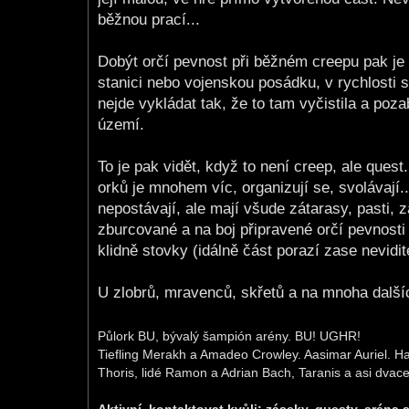
běžnou prací...
Dobýt orčí pevnost při běžném creepu pak je 
stanici nebo vojenskou posádku, v rychlosti s
nejde vykládat tak, že to tam vyčistila a poz
území.
To je pak vidět, když to není creep, ale quest.
orků je mnohem víc, organizují se, svolávají..
nepostávají, ale mají všude zátarasy, pasti, 
zburcované a na boj připravené orčí pevnosti IC
klidně stovky (idálně část porazí zase nevidi
U zlobrů, mravenců, skřetů a na mnoha další
Půlork BU, bývalý šampión arény. BU! UGHR!
Tiefling Merakh a Amadeo Crowley. Aasimar Auriel. Ha
Thoris, lidé Ramon a Adrian Bach, Taranis a asi dvacet