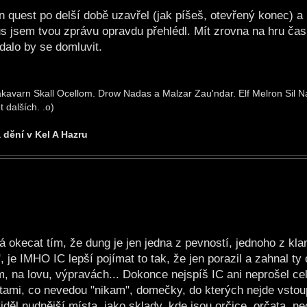
en quest po delší době uzavřel (jak píšeš, otevřený konec) 
us jsem tvou zprávu opravdu přehlédl. Mít zrovna na hru čas
dalo by se domluvit.
kavarn Skall Ocellom. Drow Nadas a Malzar Zau'ndar. Elf Melron Sil Nar
 dalších. .o)
a dění v Kel A Hazru
 okecat tím, že dung je jen jedna z pevností, jednoho z kla
", je IMHO IC lepší pojímat to tak, že jen porazil a zahnal ty
em, na lovu, výpravách... Dokonce nejspíš IC ani neprošel ce
ami, co nevedou "nikam", domečky, do kterých nejde vstoupi
děl nudnější místa, jako sklady, kde jsou orčice, orčata, ne