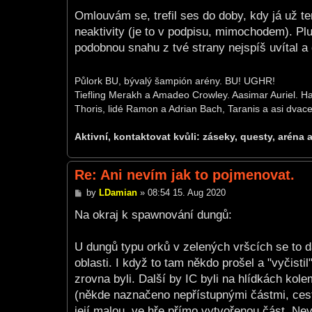
Omlouvám se, trefil ses do doby, kdy já už t
neaktivity (je to v podpisu, mimochodem). Pl
podobnou snahu z tvé strany nejspíš uvítal a 
Půlork BU, bývalý šampión arény. BU! UGHR!
Tiefling Merakh a Amadeo Crowley. Aasimar Auriel. Ha
Thoris, lidé Ramon a Adrian Bach, Taranis a asi dvacet
Aktivní, kontaktovat kvůli: záseky, questy, aréna 
Re: Ani nevím jak to pojmenovat.
P
by
LDamian
»
08:54 15. Aug 2020
o
s
Na okraj k spawnování dungů:
t
U dungů typu orků v zelených vršcích se to dá
oblasti. I když to tam někdo prošel a "vyčistil
zrovna byli. Další by IC byli na hlídkách kol
(někde naznačeno nepřístupnými částmi, cest
její malou, ve hře přímo vytvořenou část. Nevi