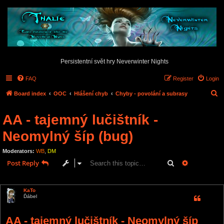
Persistentní svět hry Neverwinter Nights
FAQ
Register
Login
S
Board index
OOC
Hlášení chyb
Chyby - povolání a subrasy
e
AA - tajemný lučištník -
a
r
Neomylný šíp (bug)
c
Moderators:
WB
,
DM
h
Search
Advanced s
Post Reply
1 post • Page
1
of
1
KaTo
Ďábel
AA - tajemný lučištník - Neomylný šíp