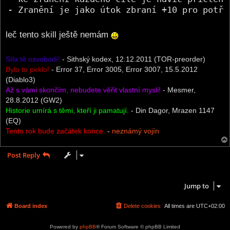
- Zranění je jako útok zbraní +10 pro potře
leč tento skill ještě nemám
Síla tě osvobodí!
- Sithský kodex, 12.12.2011 (TOR-preorder)
Bylo to peklo!
- Error 37, Error 3005, Error 3007, 15.5.2012
(Diablo3)
Až s vámi skončím, nebudete věřit vlastní mysli!
- Mesmer,
28.8.2012 (GW2)
Historie umírá s těmi, kteří ji pamatují.
- Din Dagor, Mrazen 1147
(EQ)
Tento rok bude začátek konce.
-
neznámý vojín
Post Reply
1 post • Page
1
of
1
Jump to
Board index
Delete cookies
All times are
UTC+02:00
Powered by
phpBB
® Forum Software © phpBB Limited