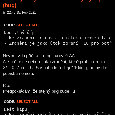
(bug)
P
22:43 15. Feb 2021
o
s
t
CODE:
SELECT ALL
Neomylný šíp

- ke zranění je navíc přičtena úroveň tajemn
- Zranění je jako útok zbraní +10 pro potře
Nevím, zda přičítá k dmg i úroveň AA.
Ale určitě se nebere jako zranění, které probíjí redukci
X/+10. Zbroj 10/+5 v pohodě "odleje" 10dmg, ač by dle
popisku neměla.
P.S.
Předpokládám, že stejný bug bude i u
CODE:
SELECT ALL
Déšt šípů

- ke zranění každého cíle je navíc přičtena