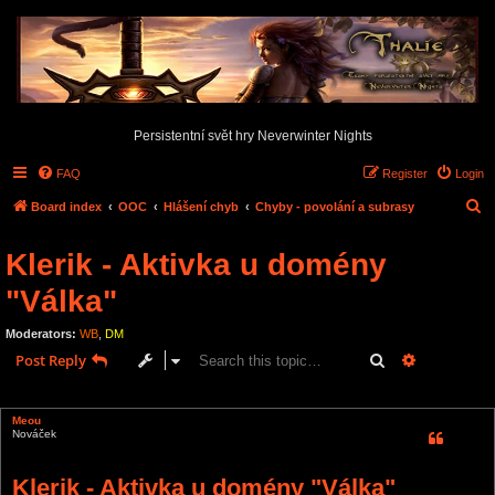
Persistentní svět hry Neverwinter Nights
FAQ
Register
Login
S
Board index
OOC
Hlášení chyb
Chyby - povolání a subrasy
e
Klerik - Aktivka u domény
a
r
"Válka"
c
Moderators:
WB
,
DM
h
Search
Advanced s
Post Reply
1 post • Page
1
of
1
Meou
Nováček
Klerik - Aktivka u domény "Válka"