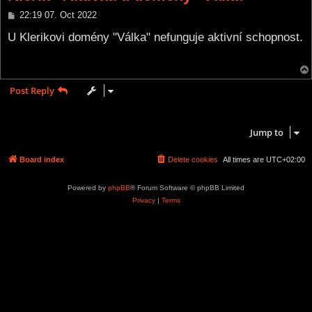
P
22:19 07. Oct 2022
o
s
U Klerikovi domény "Válka" nefunguje aktivní schopnost.
t
Post Reply
1 post • Page
1
of
1
Jump to
Board index
Delete cookies
All times are
UTC+02:00
Powered by
phpBB
® Forum Software © phpBB Limited
Privacy
|
Terms