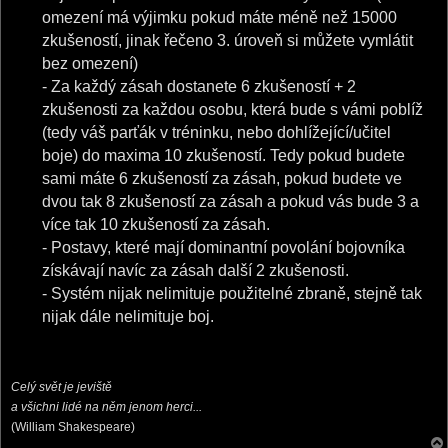
omezení má výjimku pokud máte méně než 15000
zkušeností, jinak řečeno 3. úroveň si můžete vymlátit
bez omezení)
- Za každý zásah dostanete 6 zkušeností + 2
zkušenosti za každou osobu, která bude s vámi poblíž
(tedy váš parťák v tréninku, nebo dohlížející/učitel
boje) do maxima 10 zkušeností. Tedy pokud budete
sami máte 6 zkušeností za zásah, pokud budete ve
dvou tak 8 zkušeností za zásah a pokud vás bude 3 a
více tak 10 zkušeností za zásah.
- Postavy, které mají dominantní povolání bojovníka
získávají navíc za zásah další 2 zkušenosti.
- Systém nijak nelimituje použitelné zbraně, stejně tak
nijak dále nelimituje boj.
Celý svět je jeviště
a všichni lidé na něm jenom herci...
(William Shakespeare)