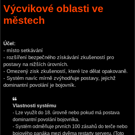
o
Výcvikové oblasti ve
s
t
městech
Účel:
- místo setkávání
- rozšíření bezpečného získávání zkušeností pro
postavy na nižších úrovních.
- Omezený zisk zkušeností, které lze dělat opakovaně.
- Systém navíc mírně zvýhodňuje postavy, jejichž
dominantní povolání je bojovník.
Vlastnosti systému
- Lze využít do 18. úrovně nebo pokud má postava
dominantní povolání bojovníka.
- Systém odměňuje prvních 100 zásahů do terče nebo
bojového panáka mezi dvěma restarty serveru. (Toto