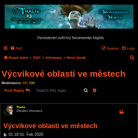
Persistentní svět hry Neverwinter Nights
FAQ
Register
Login
S
Board index
OOC
Informace
Nový obsah
e
Výcvikové oblasti ve městech
a
r
Moderators:
WB
,
DM
c
Search
Advanced search
Post Reply
h
1 post • Page
1
of
1
Thalie
Oficiální informace
Výcvikové oblasti ve městech
P
01:18 01. Feb 2020