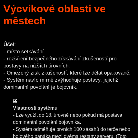
o
Výcvikové oblasti ve
s
t
městech
Účel:
- místo setkávání
- rozšíření bezpečného získávání zkušeností pro
postavy na nižších úrovních.
- Omezený zisk zkušeností, které lze dělat opakovaně.
- Systém navíc mírně zvýhodňuje postavy, jejichž
dominantní povolání je bojovník.
Vlastnosti systému
- Lze využít do 18. úrovně nebo pokud má postava
dominantní povolání bojovníka.
- Systém odměňuje prvních 100 zásahů do terče nebo
bojového panáka mezi dvěma restarty serveru. (Toto