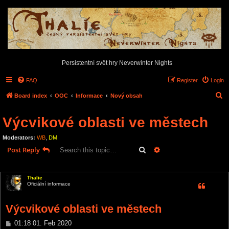
Persistentní svět hry Neverwinter Nights
FAQ
Register
Login
S
Board index
OOC
Informace
Nový obsah
e
Výcvikové oblasti ve městech
a
r
Moderators:
WB
,
DM
c
Search
Advanced search
Post Reply
h
1 post • Page
1
of
1
Thalie
Oficiální informace
Výcvikové oblasti ve městech
P
01:18 01. Feb 2020