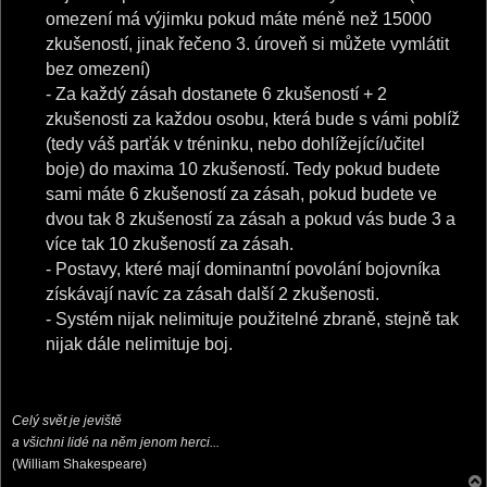
omezení má výjimku pokud máte méně než 15000
zkušeností, jinak řečeno 3. úroveň si můžete vymlátit
bez omezení)
- Za každý zásah dostanete 6 zkušeností + 2
zkušenosti za každou osobu, která bude s vámi poblíž
(tedy váš parťák v tréninku, nebo dohlížející/učitel
boje) do maxima 10 zkušeností. Tedy pokud budete
sami máte 6 zkušeností za zásah, pokud budete ve
dvou tak 8 zkušeností za zásah a pokud vás bude 3 a
více tak 10 zkušeností za zásah.
- Postavy, které mají dominantní povolání bojovníka
získávají navíc za zásah další 2 zkušenosti.
- Systém nijak nelimituje použitelné zbraně, stejně tak
nijak dále nelimituje boj.
Celý svět je jeviště
a všichni lidé na něm jenom herci...
(William Shakespeare)