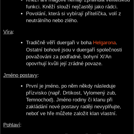
funkci. Kněží slouží nejčastěji jako rádci.
Povolání, která si vybírají přítelíčka, volí z
neutrálního nebo zlého.
Víra
:
Tradičně věří duergaři v boha
Helgarona
.
Ostatní bohové jsou v duergaří společnosti
považováni za podřadné, bohyní Xi'An
opovrhují kvůli její zrádné povaze.
Jméno postavy
:
První je jméno, po něm někdy následuje
přízvisko (např. Drtikost, Vylomený zub,
Temnochod). Jméno rodiny či klanu při
zakládání nové postavy raději nevyplňujte,
neboť ve hře můžete založit klan vlastní.
Pohlaví
: