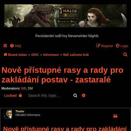
Persistentní svět hry Neverwinter Nights
FAQ
Register
Login
S
Board index
OOC
Informace
Než začnete hrát
e
Nově přístupné rasy a rady pro
a
r
zakládání postav - zastaralé
c
Moderators:
WB
,
DM
h
Search
Advanced search
Locked
1 post • Page
1
of
1
Thalie
Oficiální informace
Nově přístupné rasy a rady pro zakládání