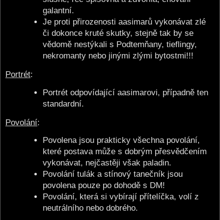
galantní.
Je proti přirozenosti aasimarů vykonávat zlé
či dokonce kruté skutky, stejně tak by se
vědomě nestýkali s Podtemňany, tieflingy,
nekromanty nebo jinými zlými bytostmi!!!
Portrét
:
Portrét odpovídající aasimarovi, případně ten
standardní.
Povolání
:
Povolena jsou prakticky všechna povolání,
které postava může s dobrým přesvědčením
vykonávat, nejčastěji však paladin.
Povolání tulák a stínový tanečník jsou
povolena pouze po dohodě s DM!
Povolání, která si vybírají přítelíčka, volí z
neutrálního nebo dobrého.