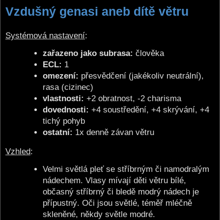
Vzdušný genasi aneb dítě větru
Systémová nastavení
:
zařazeno jako subrasa:
člověka
ECL:
1
omezení:
přesvědčení (jakékoliv neutrální),
rasa (cizinec)
vlastnosti:
+2 obratnost, -2 charisma
dovednosti:
+4 soustředění, +4 skrývání, +4
tichý pohyb
ostatní:
1x denně závan větru
Vzhled
:
Velmi světlá pleť se stříbrným či namodralým
nádechem. Vlasy mívají děti větru bílé,
občasný stříbrný či bledě modrý nádech je
přípustný. Oči jsou světlé, téměř mléčně
skleněné, někdy světle modré.