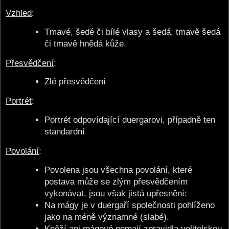
Vzhled
:
Tmavé, šedé či bílé vlasy a šedá, tmavě šedá
či tmavě hnědá kůže.
Přesvědčení
:
Zlé přesvědčení
Portrét
:
Portrét odpovídající duergarovi, případně ten
standardní
Povolání
:
Povolena jsou všechna povolání, které
postava může se zlým přesvědčením
vykonávat, jsou však jistá upřesnění:
Na mágy je v duergaří společnosti pohlíženo
jako na méně významné (slabé).
Kněží ani mágové nemají zpravidla velitelskou