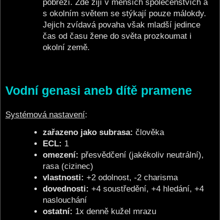
pobřeží. Zde žijí v menších společenstvích a
s okolním světem se stýkají pouze málokdy.
Jejich zvídavá povaha však mladší jedince
čas od času žene do světa prozkoumat i
okolní země.
Vodní genasi aneb dítě pramene
Systémová nastavení
:
zařazeno jako subrasa:
člověka
ECL:
1
omezení:
přesvědčení (jakékoliv neutrální),
rasa (cizinec)
vlastnosti:
+2 odolnost, -2 charisma
dovednosti:
+4 soustředění, +4 hledání, +4
naslouchání
ostatní:
1x denně kužel mrazu