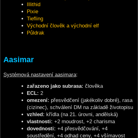
Illithid
Pixie
Tiefling
Východní člověk a východní elf
Půldrak
Aasimar
Systémová nastavení aasimara
:
zařazeno jako subrasa:
člověka
ECL:
2
omezení:
přesvědčení (jakékoliv dobré), rasa
(cizinec), schválení DM na základě životopisu
vzhled:
křídla (na 21. úrovni, andělská)
vlastnosti:
+2 moudrost, +2 charisma
dovednosti:
+4 přesvědčování, +4
soustředění, +4 odhad ceny, +4 všímavost