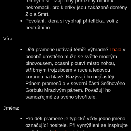
temných sil. Mají tedy přirozený odpor k
nekromacii, pro kleriky jsou zakázané domény
Zlo a Smrt.
Povolání, která si vybírají přítelíčka, volí z
neutrálního.
Víra
:
Děti pramene uctívají téměř výhradně
Thala
v
podobě urostlého muže se světle modrým
plnovousem, ocasní ploutví místo nohou,
stříbrným trojzubcem v ruce a ledovou
korunou na hlavě. Nazývají ho nejčastěji
Pánem pramenů a v severní části Sněhového
Gorbulu Mrazivým pánem. Považují ho
samozřejmě za svého stvořitele.
Jména
:
Pro děti pramene je typické vždy jedno jméno
označující nositele. Při vymýšlení se inspirujte