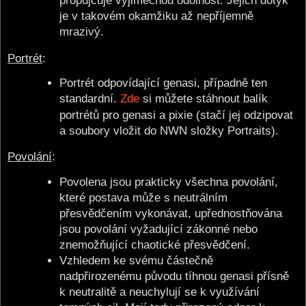
propůjčuje výjimečnou odolnost. Jejich dotyk
je v takovém okamžiku až nepříjemně
mrazivý.
Portrét
:
Portrét odpovídající genasi, případně ten
standardní.
Zde
si můžete stáhnout balík
portrétů pro genasi a pixie (stačí jej odzipovat
a soubory vložit do NWN složky Portraits).
Povolání
:
Povolena jsou prakticky všechna povolání,
které postava může s neutrálním
přesvědčením vykonávat, upřednostňována
jsou povolání vyžadující zákonné nebo
znemožňující chaotické přesvědčení.
Vzhledem ke svému částečně
nadpřirozenému původu tíhnou genasi přísně
k neutralitě a neuchylují se k využívání