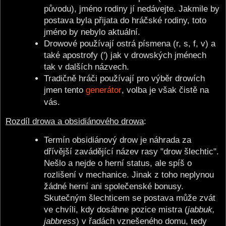
původu), jméno rodiny jí nedávejte. Jakmile by
postava byla přijata do hráčské rodiny, toto
jméno by nebylo aktuální.
Drowové používají ostrá písmena (r, s, f, v) a
také apostrofy (') jak v drowských jménech
tak v dalších názvech.
Tradičně hráči používají pro výběr drowích
jmen tento
generátor
, volba je však čistě na
vás.
Rozdíl drowa a obsidiánového drowa
:
Termín obsidiánový drow je náhrada za
dřívější zavádějící název rasy "drow šlechtic".
Nešlo a nejde o herní status, ale spíš o
rozlišení v mechanice. Jinak z toho neplynou
žádné herní ani společenské bonusy.
Skutečným šlechticem se postava může zvát
ve chvíli, kdy dosáhne pozice mistra (
jabbuk,
jabbress
) v řadách vznešeného domu, tedy