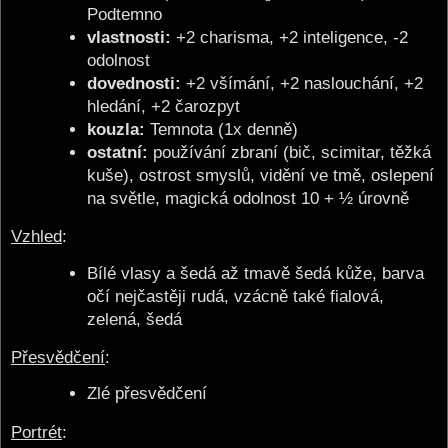
Podtemno
vlastnosti:
+2 charisma, +2 inteligence, -2
odolnost
dovednosti:
+2 všímání, +2 naslouchání, +2
hledání, +2 čarozpyt
kouzla:
Temnota (1x denně)
ostatní:
používání zbraní (bič, scimitar, těžká
kuše), ostrost smyslů, vidění ve tmě, oslepení
na světle, magická odolnost 10 + ½ úrovně
Vzhled
:
Bílé vlasy a šedá až tmavě šedá kůže, barva
očí nejčastěji rudá, vzácně také fialová,
zelená, šedá
Přesvědčení
:
Zlé přesvědčení
Portrét
: