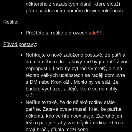
některého z vazalských klanů, které slouží
přímo vládnoucím domům drowí společnosti.
Reálie
:
Přečtěte si reálie o drowech
zde
!!!
Původ postavy
:
Neříkejte o nově založené postavě, že patřila
do mocného rodu. Takový rod by ji určitě živou
nepropustil. Leda by byl rod vymřelý, ale na
těchto velkých událostech se raději domluvte
s DM nebo Kronikáři. Mohlo by se stát, že
budete vycházet z dějů, které se nemohly
stát.
Neříkejte také, že do nějaké rodiny stále
patříte. Zaprvé byste museli hrát, že patříte
někomu, kdo ve hře neexistuje. Zadruhé jen
těžko pak jde, aby vás nějaká rodina, kterou
hrají hráči, přijala mezi sebe.