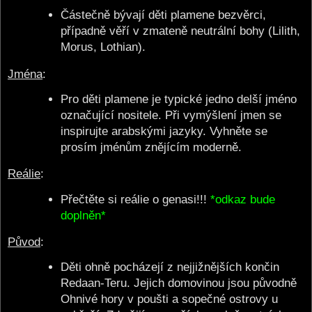
Částečně bývají děti plamene bezvěrci,
případně věří v zmateně neutrální bohy (Lilith,
Morus, Lothian).
Jména
:
Pro děti plamene je typické jedno delší jméno
označující nositele. Při vymýšlení jmen se
inspirujte arabskými jazyky. Vyhněte se
prosím jménům znějícím moderně.
Reálie
:
Přečtěte si reálie o genasi!!!
*odkaz bude
doplněn*
Původ
:
Děti ohně pocházejí z nejjižnějších končin
Redaan-Teru. Jejich domovinou jsou původně
Ohnivé hory v poušti a sopečné ostrovy u