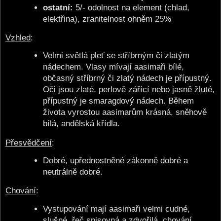
ostatní:
5/- odolnost na element (chlad,
elektřina), zranitelnost ohněm 25%
Vzhled
:
Velmi světlá pleť se stříbrným či zlatým
nádechem. Vlasy mívají aasimaři bílé,
občasný stříbrný či zlatý nádech je přípustný.
Oči jsou zlaté, perlově zářící nebo jasně žluté,
přípustný je smaragdový nádech. Během
života vyrostou aasimarům krásná, sněhově
bílá, andělská křídla.
Přesvědčení
:
Dobré, upřednostněné zákonně dobré a
neutrálně dobré.
Chování
:
Vystupování mají aasimaři velmi cudné,
slušné, řeč spisovná a zdvořilá, chování