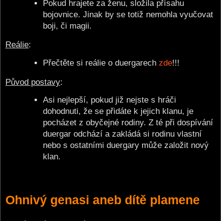
Pokud hrajete za ženu, složila přísahu
bojovnice. Jinak by se totiž nemohla vyučovat
boji, či magii.
Reálie
:
Přečtěte si reálie o duergarech
zde
!!!
Původ postavy
:
Asi nejlepší, pokud již nejste s hráči
dohodnuti, že se přidáte k jejich klanu, je
pocházet z obyčejné rodiny. Z té při dospívání
duergar odchází a zakládá si rodinu vlastní
nebo s ostatními duergary může založit nový
klan.
Ohnivý genasi aneb dítě plamene