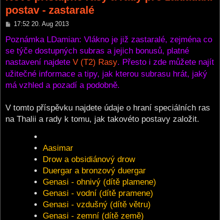
postav - zastaralé
P
17:52 20. Aug 2013
o
s
Poznámka LDamian: Vlákno je již zastaralé, zejména co
t
se týče dostupných subras a jejich bonusů, platné
nastavení najdete
V (T2) Rasy
. Přesto i zde můžete najít
užitečné informace a tipy, jak kterou subrasu hrát, jaký
má vzhled a pozadí a podobně.
V tomto příspěvku najdete údaje o hraní speciálních ras
na Thalii a rady k tomu, jak takovéto postavy založit.
Aasimar
Drow a obsidiánový drow
Duergar a bronzový duergar
Genasi - ohnivý (dítě plamene)
Genasi - vodní (dítě pramene)
Genasi - vzdušný (dítě větru)
Genasi - zemní (dítě země)