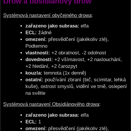
Drow a obsidiánový drow
Systémová nastavení obyčejného drowa
:
zařazeno jako subrasa:
elfa
ECL:
žádné
omezení:
přesvědčení (jakékoliv zlé),
Podtemno
vlastnosti:
+2 obratnost, -2 odolnost
dovednosti:
+2 všímavost, +2 naslouchání,
+2 hledání, +2 čarozpyt
kouzla:
temnota (1x denně)
ostatní:
používání zbraní (bič, scimitar, lehká
kuše), ostrost smyslů, vidění ve tmě, oslepení
na světle
Systémová nastavení Obsidiánového drowa
:
zařazeno jako subrasa:
elfa
ECL:
1
omezení:
přesvědčení (jakékoliv zlé),