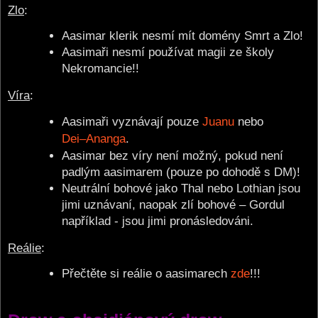
Zlo
:
Aasimar klerik nesmí mít domény Smrt a Zlo!
Aasimaři nesmí používat magii ze školy
Nekromancie!!
Víra
:
Aasimaři vyznávají pouze
Juanu
nebo
Dei–Ananga
.
Aasimar bez víry není možný, pokud není
padlým aasimarem (pouze po dohodě s DM)!
Neutrální bohové jako Thal nebo Lothian jsou
jimi uznávaní, naopak zlí bohové – Gordul
například - jsou jimi pronásledováni.
Reálie
:
Přečtěte si reálie o aasimarech
zde
!!!