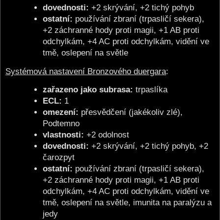
dovednosti:
+2 skrývání, +2 tichý pohyb
ostatní:
používání zbraní (trpasličí sekera),
+2 záchranné hody proti magii, +1 AB proti
odchylkám, +4 AC proti odchylkám, vidění ve
tmě, oslepení na světle
Systémová nastavení Bronzového duergara
:
zařazeno jako subrasa:
trpaslíka
ECL:
1
omezení:
přesvědčení (jakékoliv zlé),
Podtemno
vlastnosti:
+2 odolnost
dovednosti:
+2 skrývání, +2 tichý pohyb, +2
čarozpyt
ostatní:
používání zbraní (trpasličí sekera),
+2 záchranné hody proti magii, +1 AB proti
odchylkám, +4 AC proti odchylkám, vidění ve
tmě, oslepení na světle, imunita na paralýzu a
jedy