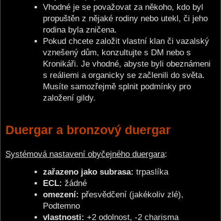
Vhodné je se považovat za někoho, kdo byl
propuštěn z nějaké rodiny nebo utekl, či jeho
rodina byla zničena.
Pokud chcete založit vlastní klan či vazalský
vznešený dům, konzultujte s DM nebo s
Kronikáři. Je vhodné, abyste byli obeznámeni
s reáliemi a organicky se začlenili do světa.
Musíte samozřejmě splnit podmínky pro
založení gildy.
Duergar a bronzový duergar
Systémová nastavení obyčejného duergara
:
zařazeno jako subrasa:
trpaslíka
ECL:
žádné
omezení:
přesvědčení (jakékoliv zlé),
Podtemno
vlastnosti:
+2 odolnost, -2 charisma