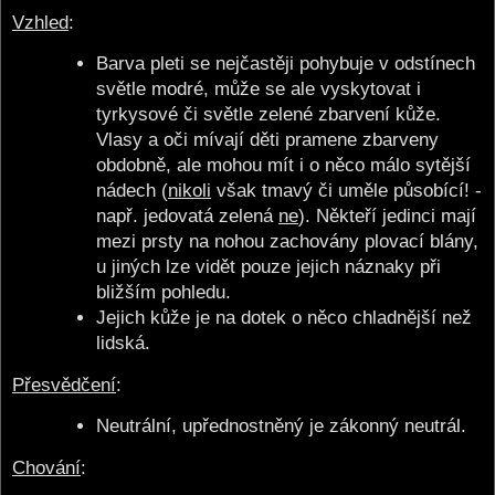
Vzhled
:
Barva pleti se nejčastěji pohybuje v odstínech
světle modré, může se ale vyskytovat i
tyrkysové či světle zelené zbarvení kůže.
Vlasy a oči mívají děti pramene zbarveny
obdobně, ale mohou mít i o něco málo sytější
nádech (
nikoli
však tmavý či uměle působící! -
např. jedovatá zelená
ne
). Někteří jedinci mají
mezi prsty na nohou zachovány plovací blány,
u jiných lze vidět pouze jejich náznaky při
bližším pohledu.
Jejich kůže je na dotek o něco chladnější než
lidská.
Přesvědčení
:
Neutrální, upřednostněný je zákonný neutrál.
Chování
: