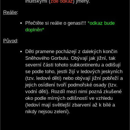
inuitskými (
zde odkaz
) jmény.
Reálie
:
Přečtěte si reálie o genasi!!!
*odkaz bude
doplněn*
Původ
:
Děti pramene pocházejí z dalekých končin
Sněhového Gorbulu. Obývají jak jižní, tak
severní části tohoto subkontinentu a odlišují
se podle toho, jestli žijí v ledových jeskyních
(tzv. ledové děti) nebo obývají jižní pobřeží a
jejich osídlení tvoří podmořské osady (tzv.
vodní děti). Rozdíl mezi nimi pozná zkušené
oko podle mírných odlišností ve vzhledu
(ledoví mají světlejší zbarvení až k bílé a
nikdy nejsou zelení).