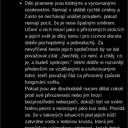
Děti pramene jsou klidnými a vyrovnanými
osobnostmi. Nemají v oblibě rychlé změny a
často se nechávají unášet proudem, pokud
nemají pocit, že je nese špatným směrem.
Učení o nich mluví jako o přirozených stoicích
a jejich svět je díky tomu i pro cizince docela
dobře pochopitelný a jednoduchý. Za
nevyřčené heslo jejich společnosti by se dal
považovat citát: „Nechtěj, co není, a chtěj, co
je, a budeš spokojen." Velmi dobře si rozumějí
především se vzdělanými a civilizovanými
lidmi, kteří považují řád za přirozený způsob
fungování světa.
Pokud jsou ale dlouhodobě nuceni dělat cokoli
proti své přirozenosti nebo jim hrozí
bezprostřední nebezpečí, dokáží být ve svém
hněvu pevní a neústupní jako kus ledu. Povídá
se, že v takových situacích pod jejich kůží
zatvrdne voda v ledovou krustu, která jim