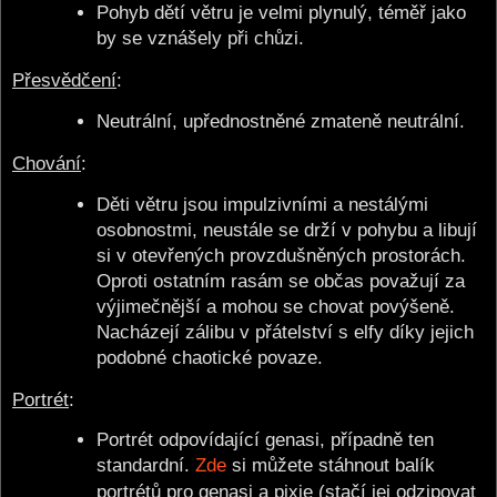
Pohyb dětí větru je velmi plynulý, téměř jako
by se vznášely při chůzi.
Přesvědčení
:
Neutrální, upřednostněné zmateně neutrální.
Chování
:
Děti větru jsou impulzivními a nestálými
osobnostmi, neustále se drží v pohybu a libují
si v otevřených provzdušněných prostorách.
Oproti ostatním rasám se občas považují za
výjimečnější a mohou se chovat povýšeně.
Nacházejí zálibu v přátelství s elfy díky jejich
podobné chaotické povaze.
Portrét
:
Portrét odpovídající genasi, případně ten
standardní.
Zde
si můžete stáhnout balík
portrétů pro genasi a pixie (stačí jej odzipovat