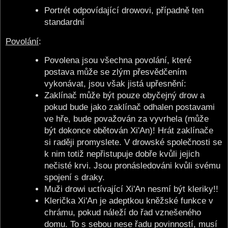
Portrét odpovídající drowovi, případně ten
standardní
Povolání
:
Povolena jsou všechna povolání, které
postava může se zlým přesvědčením
vykonávat, jsou však jistá upřesnění:
Zaklínač může být pouze obyčejný drow a
pokud bude jako zaklínač odhalen postavami
ve hře, bude považován za vyvrhela (může
být dokonce obětován Xi'An)! Hrát zaklínače
si raději promyslete. V drowské společnosti se
k nim totiž nepřistupuje dobře kvůli jejich
nečisté krvi. Jsou pronásledováni kvůli svému
spojení s draky.
Muži drowi uctívající Xi'An nesmí být kleriky!!
Klerička Xi'An je adeptkou kněžské funkce v
chrámu, pokud náleží do řad vznešeného
domu. To s sebou nese řadu povinností, musí