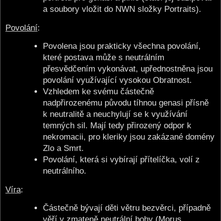
a soubory vložit do NWN složky Portraits).
Povolání
:
Povolena jsou prakticky všechna povolání,
které postava může s neutrálním
přesvědčením vykonávat, upřednostněna jsou
povolání využívající vysokou Obratnost.
Vzhledem ke svému částečně
nadpřirozenému původu tíhnou genasi přísně
k neutralitě a neuchylují se k využívání
temných sil. Mají tedy přirozený odpor k
nekromacii, pro kleriky jsou zakázané domény
Zlo a Smrt.
Povolání, která si vybírají přítelíčka, volí z
neutrálního.
Víra
:
Částečně bývají děti větru bezvěrci, případně
věří v zmateně neutrální bohy (Morus,