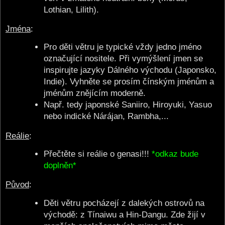
Lothian, Lilith).
Jména
:
Pro děti větru je typické vždy jedno jméno
označující nositele. Při vymýšlení jmen se
inspirujte jazyky Dálného východu (Japonsko,
Indie). Vyhněte se prosím čínským jménům a
jménům znějícím moderně.
Např. tedy japonské Saniiro, Hiroyuki, Yasuo
nebo indické Nárájan, Rambha,...
Reálie
:
Přečtěte si reálie o genasi!!!
*odkaz bude
doplněn*
Původ
:
Děti větru pocházejí z dalekých ostrovů na
východě: z Tínaiwu a Hin-Dangu. Zde žijí v