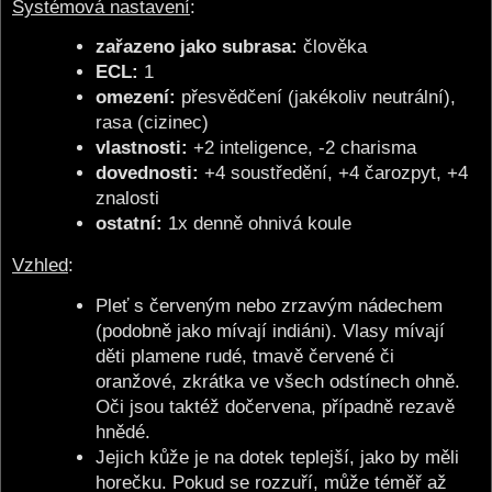
Systémová nastavení
:
zařazeno jako subrasa:
člověka
ECL:
1
omezení:
přesvědčení (jakékoliv neutrální),
rasa (cizinec)
vlastnosti:
+2 inteligence, -2 charisma
dovednosti:
+4 soustředění, +4 čarozpyt, +4
znalosti
ostatní:
1x denně ohnivá koule
Vzhled
:
Pleť s červeným nebo zrzavým nádechem
(podobně jako mívají indiáni). Vlasy mívají
děti plamene rudé, tmavě červené či
oranžové, zkrátka ve všech odstínech ohně.
Oči jsou taktéž dočervena, případně rezavě
hnědé.
Jejich kůže je na dotek teplejší, jako by měli
horečku. Pokud se rozzuří, může téměř až