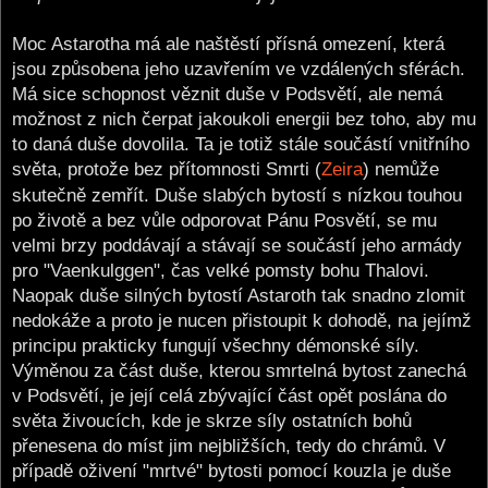
Moc Astarotha má ale naštěstí přísná omezení, která
jsou způsobena jeho uzavřením ve vzdálených sférách.
Má sice schopnost věznit duše v Podsvětí, ale nemá
možnost z nich čerpat jakoukoli energii bez toho, aby mu
to daná duše dovolila. Ta je totiž stále součástí vnitřního
světa, protože bez přítomnosti Smrti (
Zeira
) nemůže
skutečně zemřít. Duše slabých bytostí s nízkou touhou
po životě a bez vůle odporovat Pánu Posvětí, se mu
velmi brzy poddávají a stávají se součástí jeho armády
pro "Vaenkulggen", čas velké pomsty bohu Thalovi.
Naopak duše silných bytostí Astaroth tak snadno zlomit
nedokáže a proto je nucen přistoupit k dohodě, na jejímž
principu prakticky fungují všechny démonské síly.
Výměnou za část duše, kterou smrtelná bytost zanechá
v Podsvětí, je její celá zbývající část opět poslána do
světa živoucích, kde je skrze síly ostatních bohů
přenesena do míst jim nejbližších, tedy do chrámů. V
případě oživení "mrtvé" bytosti pomocí kouzla je duše