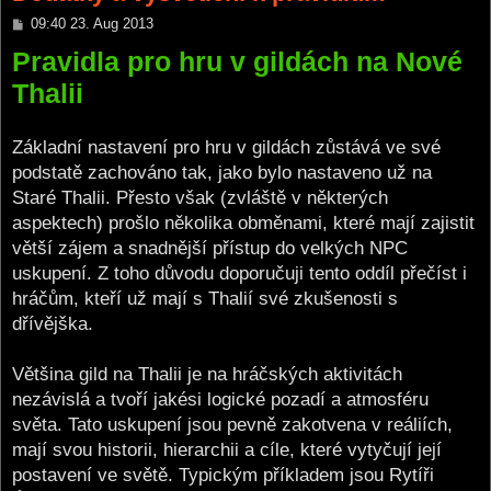
P
09:40 23. Aug 2013
o
Pravidla pro hru v gildách na Nové
s
t
Thalii
Základní nastavení pro hru v gildách zůstává ve své
podstatě zachováno tak, jako bylo nastaveno už na
Staré Thalii. Přesto však (zvláště v některých
aspektech) prošlo několika obměnami, které mají zajistit
větší zájem a snadnější přístup do velkých NPC
uskupení. Z toho důvodu doporučuji tento oddíl přečíst i
hráčům, kteří už mají s Thalií své zkušenosti s
dřívějška.
Většina gild na Thalii je na hráčských aktivitách
nezávislá a tvoří jakési logické pozadí a atmosféru
světa. Tato uskupení jsou pevně zakotvena v reáliích,
mají svou historii, hierarchii a cíle, které vytyčují její
postavení ve světě. Typickým příkladem jsou Rytíři