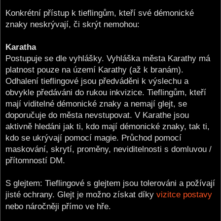
Konkrétní přístup k tieflingům, kteří své démonické
znaky neskrývají, či skrýt nemohou:
Karatha
Postupuje se dle vyhlášky. Vyhláška města Karathy má
platnost pouze na území Karathy (až k branám).
Odhalení tieflingové jsou předváděni k výslechu a
obvykle předáváni do rukou inkvizice. Tieflingům, kteří
mají viditelné démonické znaky a nemají glejt, se
doporučuje do města nevstupovat. V Karathe jsou
aktivně hledáni jak ti, kdo mají démonické znaky, tak ti,
kdo se ukrývají pomocí magie. Průchod pomocí
maskování, skrytí, proměny, neviditelnosti s domluvou /
přítomností DM.
S glejtem: Tieflingové s glejtem jsou tolerováni a požívají
jisté ochrany. Glejt je možno získat díky
vizitce postavy
nebo náročněji přímo ve hře.