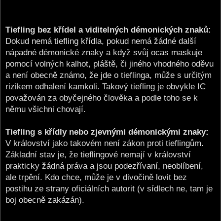
Tiefling bez křídel a viditelných démonických znaků:
Dokud nemá tiefling křídla, pokud nemá žádné další
nápadné démonické znaky a když svůj ocas maskuje
pomocí volných kalhot, pláště, či jiného vhodného oděvu
a není obecně známo, že jde o tieflinga, může s určitým
rizikem odhalení kamkoli. Takový tiefling je obvykle IC
považován za obyčejného člověka a podle toho se k
němu všichni chovají.
Tiefling s křídly nebo zjevnými démonickými znaky:
V království jako takovém není zákon proti tieflingům.
Základní stav je, že tieflingové nemají v království
prakticky žádná práva a jsou podezřívaní, neoblíbení,
ale trpění. Kdo chce, může je v divočině lovit bez
postihu ze strany oficiálních autorit (v sídlech ne, tam je
boj obecně zakázán).