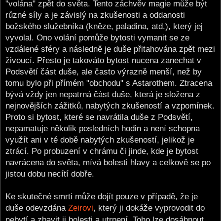
"volána" zpět do světa. Tento záchvěv magie může být
různé síly a je závislý na zkušenosti a oddanosti
božského služebníka (kněze, paladina, atd.), který jej
vyvolal. Ono volání pomůže bytosti vymanit se ze
vzdálené sféry a následně je duše přitahována zpět mezi
živoucí. Přesto je takováto bytost nucena zanechat v
Podsvětí část duše, ale často výrazně menší, než by
tomu bylo při přímém "obchodu" s Astarothem. Ztracena
bývá vždy jen nepatrná část duše, která je složena z
nejnovějších zážitků, nabytých zkušeností a vzpomínek.
Proto si bytost, které se navrátila duše z Podsvětí,
nepamatuje několik posledních hodin a není schopna
využít ani v té době nabytých zkušeností, jelikož je
ztrácí. Po probuzení v chrámu či jinde, kde je bytost
navrácena do světa, mívá bolesti hlavy a celkově se po
jistou dobu necítí dobře.
Ke skutečné smrti může dojít pouze v případě, že je
duše odevzdána
Zeirovi
, který ji dokáže vyprovodit do
nebytí a zbavit ji bolesti a utrpení. Toho lze dosáhnout