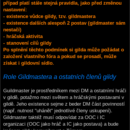
případ platí stále stejná pravidla, jako před změnou
nastavení:
- existence vůdce gildy, tzv. gildmastera
- existence dalších alespoň 2 postav (gildmaster sám
nestačí)
- hráčská aktivita
- stanovení cílů gildy
Po splnění těchto podmínek si gilda může požádat o
založení vlastního fóra a pokud se prosadí, může
získat i gildovní sídlo.
Role Gildmastera a ostatních členů gildy
Guildmaster je prostředníkem mezi DM a ostatními hráči
v gildě, potažmo mezi světem a hráčskými postavami v
gildě. Jeho existence sejme z beder DM část povinností
(např. nutnost "uhánět" jednotlivé členy uskupení).
Gildmaster taktéž musí odpovídat za OOC i IC
organizaci (OOC jako hráč a IC jako postava) a bude