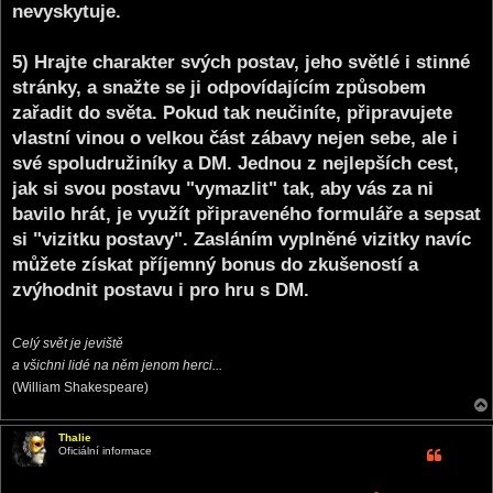
nevyskytuje.
5) Hrajte charakter svých postav, jeho světlé i stinné
stránky, a snažte se ji odpovídajícím způsobem
zařadit do světa. Pokud tak neučiníte, připravujete
vlastní vinou o velkou část zábavy nejen sebe, ale i
své spoludružiníky a DM. Jednou z nejlepších cest,
jak si svou postavu "vymazlit" tak, aby vás za ni
bavilo hrát, je využít připraveného formuláře a sepsat
si "vizitku postavy". Zasláním vyplněné vizitky navíc
můžete získat příjemný bonus do zkušeností a
zvýhodnit postavu i pro hru s DM.
Celý svět je jeviště
a všichni lidé na něm jenom herci...
(William Shakespeare)
Thalie
Oficiální informace