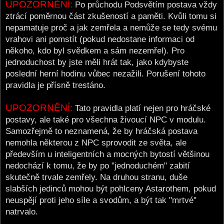
UPOZORNĚNÍ:
Po průchodu Podsvětím postava vždy
ztrácí poměrnou část zkušeností a paměti. Kvůli tomu si
nepamatuje proč a jak zemřela a nemůže se tedy svému
vrahovi ani pomstít (pokud nedostane informaci od
někoho, kdo byl svědkem a sám nezemřel). Pro
jednoduchost by jste měli hrát tak, jako kdybyste
poslední herní hodinu vůbec nezažili. Porušení tohoto
pravidla je přísně trestáno.
UPOZORNĚNÍ:
Tato pravidla platí nejen pro hráčské
postavy, ale také pro všechna živoucí NPC v modulu.
Samozřejmě to neznamená, že by hráčská postava
nemohla některou z NPC sprovodit ze světa, ale
především u inteligentních a mocných bytostí většinou
nedochází k tomu, že by po "jednoduchém" zabití
skutečně trvale zemřely. Na druhou stranu, duše
slabších jedinců mohou být pohlceny Astarothem, pokud
neuspějí proti jeho síle a svodům, a být tak "mrtvé"
natrvalo.