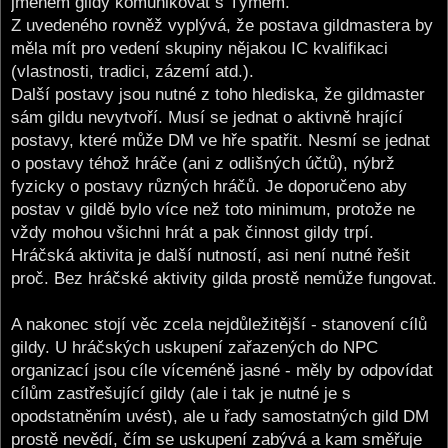
jménem gildy komunikovat s Týmem.
Z uvedeného rovněž vyplývá, že postava gildmastera by
měla mít pro vedení skupiny nějakou IC kvalifikaci
(vlastnosti, tradici, zázemí atd.).
Další postavy jsou nutné z toho hlediska, že gildmaster
sám gildu nevytvoří. Musí se jednat o aktivně hrající
postavy, které může DM ve hře spatřit. Nesmí se jednat
o postavy téhož hráče (ani z odlišných účtů), nýbrž
fyzicky o postavy různých hráčů. Je doporučeno aby
postav v gildě bylo více než toto minimum, protože ne
vždy mohou všichni hrát a pak činnost gildy trpí.
Hráčská aktivita je další nutností, asi není nutné řešit
proč. Bez hráčské aktivity gilda prostě nemůže fungovat.
A nakonec stojí věc zcela nejdůležitější - stanovení cílů
gildy. U hráčských uskupení zařazených do NPC
organizací jsou cíle víceméně jasné - měly by odpovídat
cílům zastřešující gildy (ale i tak je nutné je s
opodstatněním uvést), ale u řady samostatných gild DM
prostě nevědí, čím se uskupení zabývá a kam směřuje