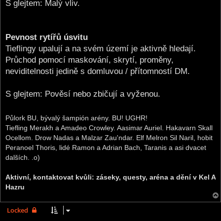
S glejtem: Malý vliv.
Pevnost rytířů úsvitu
Tieflingy upalují a na svém území je aktivně hledají.
Průchod pomocí maskování, skrytí, proměny,
neviditelnosti jedině s domluvou / přítomností DM.
S glejtem: Pověsí nebo zbičují a vyženou.
Půlork BU, bývalý šampión arény. BU! UGHR!
Tiefling Merakh a Amadeo Crowley. Aasimar Auriel. Hakavarn Skall
Ocellom. Drow Nadas a Malzar Zau'ndar. Elf Melron Sil Naril, hobit
Peranoel Thoris, lidé Ramon a Adrian Bach, Taranis a asi dvacet
dalších. .o)
Aktivní, kontaktovat kvůli: záseky, questy, aréna a dění v Kel A
Hazru
Locked
3 posts • Page
1
of
1