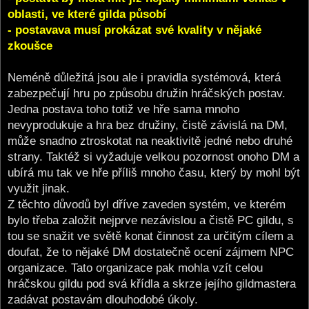
oblasti, ve které gilda působí
- postavava musí prokázat své kvality v nějaké
zkoušce
Neméně důležitá jsou ale i pravidla systémová, která
zabezpečují hru po způsobu družin hráčských postav.
Jedna postava toho totiž ve hře sama mnoho
nevyprodukuje a hra bez družiny, čistě závislá na DM,
může snadno ztroskotat na neaktivitě jedné nebo druhé
strany. Taktéž si vyžaduje velkou pozornost onoho DM a
ubírá mu tak ve hře příliš mnoho času, který by mohl být
využit jinak.
Z těchto důvodů byl dříve zaveden systém, ve kterém
bylo třeba založit nejprve nezávislou a čistě PC gildu, s
tou se snažit ve světě konat činnost za určitým cílem a
doufat, že to nějaké DM dostatečně ocení zájmem NPC
organizace. Tato organizace pak mohla vzít celou
hráčskou gildu pod svá křídla a skrze jejího gildmastera
zadávat postavám dlouhodobé úkoly.