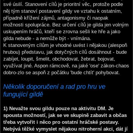
své úsilí. Stanovení cílů je prioritní věc, protože podle
něj tým stanoví postavení gildy ve vztahu k ostatním,
případně křížení zájmů, antagonismy či naopak
možnosti spolupráce. Bez určení cílů je gilda jen volným
uskupením hráčů, kteří se zrovna sešli ke hře a jako
gilda nebude - a nemůže být - vnímána.
K stanoveným cílům je vhodné uvést i nějakou (alespoň
hrubou) představu, jak dotyčných cílů dosáhnout - bude
zabíjet, loupit, šmelit, obchodovat, žebrat, bojovat,
využívat jiné. Aspon rámcově, na jaké 'ose' zákon-chaos
dobro-zlo se aspoň z počátku 'bude chtít' pohybovat.
Několik doporučení a rad pro hru ve
fungující gildě
1) Nevažte svou gildu pouze na aktivitu DM. Je
spousta možností, jak se ve skupině zabavit a občas
třeba vytvořit i něco pro ostatní hráčské postavy.
Nebývá těžké vymyslet nějakou nitroherní akci, dát jí