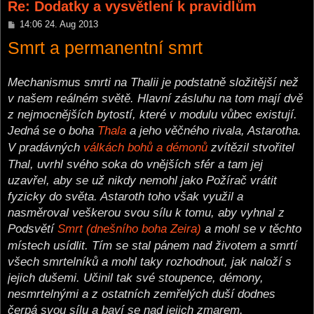
Re: Dodatky a vysvětlení k pravidlům
P
14:06 24. Aug 2013
o
Smrt a permanentní smrt
s
t
Mechanismus smrti na Thalii je podstatně složitější než
v našem reálném světě. Hlavní zásluhu na tom mají dvě
z nejmocnějších bytostí, které v modulu vůbec existují.
Jedná se o boha
Thala
a jeho věčného rivala, Astarotha.
V pradávných
válkách bohů a démonů
zvítězil stvořitel
Thal, uvrhl svého soka do vnějších sfér a tam jej
uzavřel, aby se už nikdy nemohl jako Požírač vrátit
fyzicky do světa. Astaroth toho však využil a
nasměroval veškerou svou sílu k tomu, aby vyhnal z
Podsvětí
Smrt (dnešního boha Zeira)
a mohl se v těchto
místech usídlit. Tím se stal pánem nad životem a smrtí
všech smrtelníků a mohl taky rozhodnout, jak naloží s
jejich dušemi. Učinil tak své stoupence, démony,
nesmrtelnými a z ostatních zemřelých duší dodnes
čerpá svou sílu a baví se nad jejich zmarem.