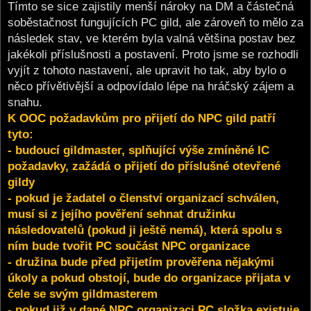
Tímto se sice zajistily menší nároky na DM a částečná
soběstačnost fungujících PC gild, ale zároveň to mělo za
následek stav, ve kterém byla valná většina postav bez
jakékoli příslušnosti a postavení. Proto jsme se rozhodli
vyjít z tohoto nastavení, ale upravit ho tak, aby bylo o
něco přívětivější a odpovídalo lépe na hráčský zájem a
snahu.
K OOC požadavkům pro přijetí do NPC gild patří
tyto:
- budoucí gildmaster, splňující výše zmíněné IC
požadavky, zažádá o přijetí do příslušné otevřené
gildy
- pokud je žadatel o členství organizací schválen,
musí si z jejího pověření sehnat družinku
následovatelů (pokud ji ještě nemá), která spolu s
ním bude tvořit PC součást NPC organizace
- družina bude před přijetím prověřena nějakými
úkoly a pokud obstojí, bude do organizace přijata v
čele se svým gildmasterem
- pokud již v dané NPC organizaci PC složka existuje,