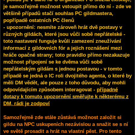
je samozřejmě možnost vstoupit přímo do ní - zde ve
většině případů stačí souhlas PC gildmastera,
popřípadě ostatních PC členů
- upozornění: nesmíte zároveň hrát dvě postavy v
různých gildách, které jsou vůči sobě nepřátelské -
toto nastavení funguje kvůli zamezení zneužívání
informací z gildovních fór a jejich roznášení mezi
hráče opačné strany; toto pravidlo přímo nezakazuje
možnost připojení se ke dvěma vůči sobě
nepřátelským gildám s jednou postavou - v tomto
případě se jedná o IC roli dvojitého agenta, o které by
měli DM vědět, ale pouze z toho důvodu, aby mohli
odpovídajícím způsobem interagovat -
případné
dotazy k tomuto upozornění směřujte k některému z
DM, rádi je zodpoví
Samozřejmě zde stále zůstává možnost založit si
gildu na NPC uskupeních nezávislou a snažit se s ní
ve světě prosadit a hrát na vlastní pěst. Pro tento