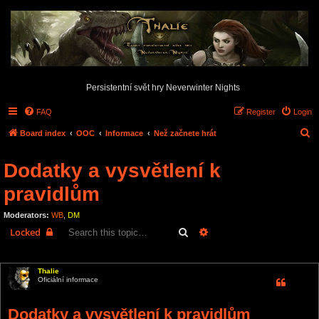
Persistentní svět hry Neverwinter Nights
FAQ
Register
Login
S
Board index
OOC
Informace
Než začnete hrát
e
Dodatky a vysvětlení k
a
r
pravidlům
c
Moderators:
WB
,
DM
h
Search
Advanced search
Locked
3 posts • Page
1
of
1
Thalie
Oficiální informace
Dodatky a vysvětlení k pravidlům