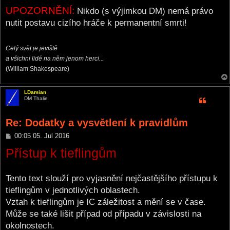
UPOZORNĚNÍ:
Nikdo (s výjimkou DM) nemá právo
nutit postavu cizího hráče k permanentní smrti!
Celý svět je jeviště
a všichni lidé na něm jenom herci...
(William Shakespeare)
LDamian
DM Thalie
Re: Dodatky a vysvětlení k pravidlům
P
00:05 05. Jul 2016
o
Přístup k tieflingům
s
t
Tento text slouží pro vyjasnění nejčastějšího přístupu k
tieflingům v jednotlivých oblastech.
Vztah k tieflingům je IC záležitost a mění se v čase.
Může se také lišit případ od případu v závislosti na
okolnostech.