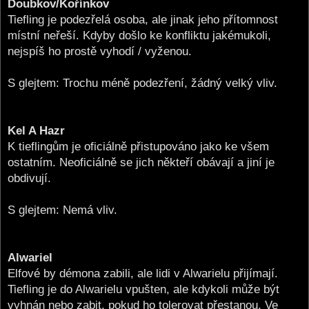
Doubkov/Kořínkov
Tiefling je podezřelá osoba, ale jinak jeho přítomnost
místní neřeší. Kdyby došlo ke konfliktu jakémukoli,
nejspíš ho prostě vyhodí / vyženou.
S glejtem: Trochu méně podezření, žádný velký vliv.
Kel A Hazr
K tieflingům je oficiálně přistupováno jako ke všem
ostatním. Neoficiálně se jich někteří obávají a jiní je
obdivují.
S glejtem: Nemá vliv.
Alwariel
Elfové by démona zabili, ale lidi v Alwarielu přijímají.
Tiefling je do Alwarielu vpušten, ale kdykoli může být
vyhnán nebo zabit, pokud ho tolerovat přestanou. Ve