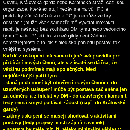
Úsvitu, Královská garda nebo Karathská stráž, což jsou
organizace, které existují nezávisle na vůli PC a
prakticky žádná běžná akce PC je nemůže ze hry
odstranit (může však samozřejmě vyvolat interakci,
např. je naštvat) bez souhlasu DM týmu nebo vedoucího
týmu Thalie. Přijetí do takové gildy není žádnou
samozřejmostí a to jak z hlediska pohledu postav, tak
vnějšího systému.
Každé z uskupení má samozřejmě svá pravidla pro
přibírání nových členů, ale v zásadě se dá říci, že
většinu podmínek mají společných. Mezi
nejdůležitější patří tyto:
- daná gilda musí být otevřená novým členům, do
uzavřených uskupení může být postava začleněna jen
za odměnu a z iniciativy DM - do uzavřených komunit
tedy nemá smysl podávat žádost (např. do Královské
gardy)
- zájmy uskupení se musejí shodovat s aktivitami
postavy (tedy projevy jejich zájmů navenek)
- postava by měla mít již nějaký minimální věhlas v