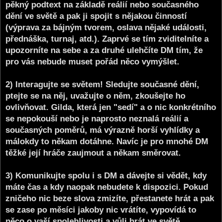
pěkný podtext na základě reálií nebo současného
dění ve světě a pak ji spojit s nějakou činností
(výprava za bájným tvorem, oslava nějaké události,
přednáška, turnaj, atd.). Zaprvé se tím zviditelníte a
upozorníte na sebe a za druhé ulehčíte DM tím, že
pro vás nebude muset pořád něco vymýšlet.
2) Interagujte se světem! Sledujte současné dění,
ptejte se na něj, uvažujte o něm, zkoušejte ho
ovlivňovat. Gilda, která jen "sedí" a o nic konkrétního
se nepokouší nebo je naprosto neznalá reálií a
současných poměrů, má výrazně horší vyhlídky a
málokdy to někam dotáhne. Navíc je pro mnohé DM
těžké její hráče zaujmout a někam směrovat.
3) Komunikujte spolu i s DM a dávejte si vědět, kdy
máte čas a kdy naopak nebudete k dispozici. Pokud
zničeho nic beze slova zmizíte, přestanete hrát a pak
se zase po měsíci jakoby nic vrátíte, vypovídá to
něco o vaší spolehlivosti a vůli hrát ve světě