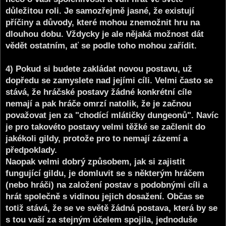
důležitou roli. Je samozřejmě jasné, že existují
příčiny a důvody, které mohou znemožnit hru na
dlouhou dobu. Vždycky je ale nějaká možnost dát
vědět ostatním, ať se podle toho mohou zařídit.
4) Pokud si budete zakládat novou postavu, už
dopředu se zamyslete nad jejími cíli. Velmi často se
stává, že hráčské postavy žádné konkrétní cíle
nemají a pak hráče omrzí natolik, že je začnou
považovat jen za "chodící mlátičky dungeonů". Navíc
je pro takovéto postavy velmi těžké se začlenit do
jakékoli gildy, protože pro to nemají zázemí a
předpoklady.
Naopak velmi dobrý způsobem, jak si zajistit
fungující gildu, je domluvit se s některým hráčem
(nebo hráči) na založení postav s podobnými cíli a
hrát společně s vidinou jejich dosažení. Občas se
totiž stává, že se ve světě žádná postava, která by se
s tou vaší za stejným účelem spojila, jednoduše