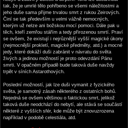
tak, že je umrlé tělo pohřbeno se všemi náležitostmi a
jeho duše sama přijme trvalou smrt z rukou Zeirových.
Činí se tak především u velmi vážně nemocných,
kterým už nelze ani božskou mocí pomoci. Dále pak u
těch, kteří zemřou stářím a tedy přirozenou smrtí. Praví
se ovšem, že existují i nejrůznější vyšší magické úkony
(nejmocnější prokletí, magické předměty, atd.) a mocné
jedy, které dokáží duši zabránit v návratu do světa
živých a jedinou možností je proto odevzdání Pánu
smrti. V opačném případě bude taková duše navždy
trpět v síních Astarothových.
Poslední možností, jak lze duši vymanit z fyzického
světa, je samotný zásah některého z ostatních bohů.
Nejedná se ovšem většinou o faktickou smrt, jelikož
taková duše neodchází do nebytí, ale stává se součástí
některé z vyšších sfér, kde může být znovuzrozena
například v podobě celestiála, atd.