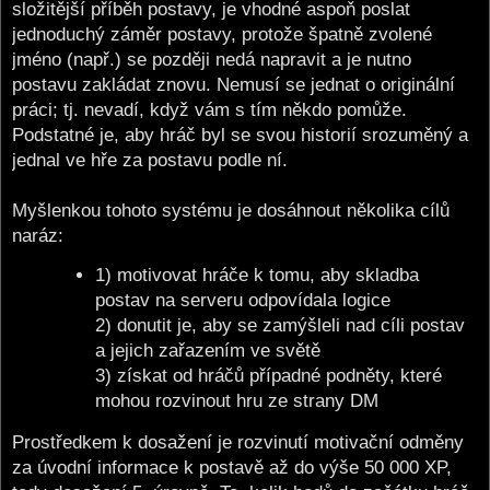
složitější příběh postavy, je vhodné aspoň poslat
jednoduchý záměr postavy, protože špatně zvolené
jméno (např.) se později nedá napravit a je nutno
postavu zakládat znovu. Nemusí se jednat o originální
práci; tj. nevadí, když vám s tím někdo pomůže.
Podstatné je, aby hráč byl se svou historií srozuměný a
jednal ve hře za postavu podle ní.
Myšlenkou tohoto systému je dosáhnout několika cílů
naráz:
1) motivovat hráče k tomu, aby skladba
postav na serveru odpovídala logice
2) donutit je, aby se zamýšleli nad cíli postav
a jejich zařazením ve světě
3) získat od hráčů případné podněty, které
mohou rozvinout hru ze strany DM
Prostředkem k dosažení je rozvinutí motivační odměny
za úvodní informace k postavě až do výše 50 000 XP,