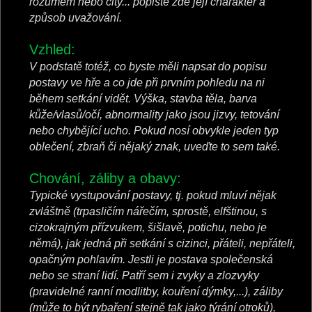
rozumem nebo city... popište zde její charakter a
způsob uvažování.
Vzhled:
V podstatě totéž, co byste měli napsat do popisu
postavy ve hře a co jde při prvním pohledu na ni
během setkání vidět. Výška, stavba těla, barva
kůže/vlasů/očí, abnormality jako jsou jizvy, tetování
nebo chybějící ucho. Pokud nosí obvykle jeden typ
oblečení, zbraň či nějaký znak, uveďte to sem také.
Chování, záliby a obavy:
Typické vystupování postavy, tj. pokud mluví nějak
zvláštně (trpasličím nářečím, sprostě, elfštinou, s
cizokrajným přízvukem, šišlavě, potichu, nebo je
němá), jak jedná při setkání s cizinci, přáteli, nepřáteli,
opačným pohlavím. Jestli je postava společenská
nebo se straní lidí. Patří sem i zvyky a zlozvyky
(pravidelné ranní modlitby, kouření dýmky,...), záliby
(může to být rybaření stejně tak jako týrání otroků),