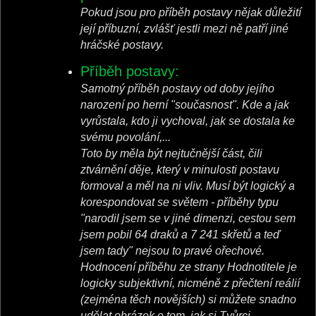
Pokud jsou pro příběh postavy nějak důležití
její příbuzní, zvlášť jestli mezi ně patří jiné
hráčské postavy.
Příběh postavy:
Samotný příběh postavy od doby jejího
narození po herní "současnost". Kde a jak
vyrůstala, kdo ji vychoval, jak se dostala ke
svému povolání,...
Toto by měla být nejtučnější část, čili
ztvárnění děje, který v minulosti postavu
formoval a měl na ni vliv. Musí být logický a
korespondovat se světem - příběhy typu
"narodil jsem se v jiné dimenzi, cestou sem
jsem pobil 64 draků a 7 241 skřetů a teď
jsem tady" nejsou to pravé ořechové.
Hodnocení příběhu ze strany Hodnotitele je
logicky subjektivní, nicméně z přečtení reálií
(zejména těch novějších) si můžete snadno
udělat obrázek o tom, jak si Tvůrci