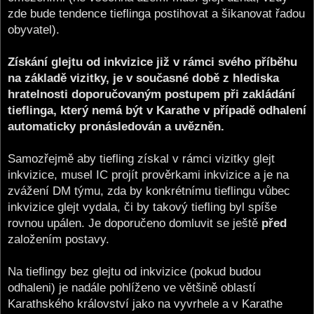
zde bude tendence tieflinga postihovat a šikanovat řadou
obyvatel).
Získání glejtu od inkvizice již v rámci svého příběhu
na základě vizitky, je v současné době z hlediska
hratelnosti doporučovaným postupem při zakládání
tieflinga, který nemá být v Karathe v případě odhalení
automaticky pronásledován a uvězněn.
Samozřejmě aby tiefling získal v rámci vizitky glejt
inkvizice, musel IC projít prověrkami inkvizice a je na
zvážení DM týmu, zda by konkrétnímu tieflingu vůbec
inkvizice glejt vydala, či by takový tiefling byl spíše
rovnou upálen. Je doporučeno domluvit se ještě
před
založením postavy.
Na tieflingy bez glejtu od inkvizice (pokud budou
odhaleni) je nadále pohlíženo ve většině oblastí
Karathského království jako na vyvrhele a v Karathe