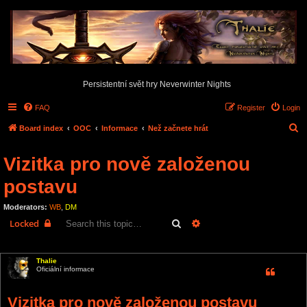
Persistentní svět hry Neverwinter Nights
FAQ
Register
Login
S
Board index
OOC
Informace
Než začnete hrát
e
Vizitka pro nově založenou
a
r
postavu
c
Moderators:
WB
,
DM
h
Search
Advanced search
Locked
3 posts • Page
1
of
1
Thalie
Oficiální informace
Vizitka pro nově založenou postavu