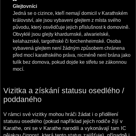
Glejtovníci
Jedná se o cizince, kteří nemají domicil v Karathském
království, ale jsou vybaveni glejtem z místa svého
původu, který osvědčuje jejich příslušnost k domovině.
Obvyklé jsou glejty khardurnské, alwarielské,
kelahazrské, targothské či forchenheimské. Osoba
vybavená glejtem není žádným způsobem chránena
před mocí karathského práva, nicméně není brána jako
tulík bez domova, pokud dojde ke střetu se zákonnou
mocí.
Vizitka a získání statusu osedlého /
poddaného
V rámci své vizitky mohou hráči žádat i o přidělení
statusu osedlého (pokud například jejich rodiče žijí v
Karathe, oni se v Karathe narodili a vykonávají tam IC
nějakou činnost, která tento status zajišťuje), případně i