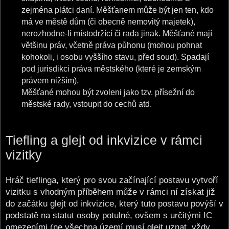
zejména plátci daní. Měšťanem může být jen ten, kdo
má ve městě dům (či obecně nemovitý majetek),
nerozhodne-li místodržící či rada jinak. Měšťané mají
většinu práv, včetně práva půhonu (mohou pohnat
kohokoli, i osobu vyššího stavu, před soud). Spadají
pod jurisdikci práva městského (které je zemským
právem nižším).
Měšťané mohou být zvoleni jako tzv. přísežní do
městské rady, vstoupit do cechů atd.
Tiefling a glejt od inkvizice v rámci
vizitky
Hráč tieflinga, který pro svou začínající postavu vytvoří
vizitku s vhodným příběhem může v rámci ní získat již
do začátku glejt od inkvizice, který tuto postavu povýší v
podstatě na statut osoby potulné, ovšem s určitými IC
omezeními (ne všechna území musí glejt uznat, vždy