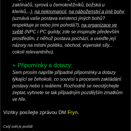
zaklínačů, syrová u černokněžníků, božská u
kleriků,...),
na nekromancii
,
na náboženství a jiné bohy
(uznává vaše postava existenci jiných bohů?
respektuje je nebo jimi pohrdá?),
na organizace ve
světě
(NPC i PC guildy, zde se inspirujte především
prostředím, z něhož postava pochází, a uveďte její
názory na místní politiku, obchod, vojenské síly...
cokoli relevantního).
+ Připomínky a dotazy:
Sem prosím napište případné připomínky a dotazy
týkající se čehokoli, co souvisí s procesem zakládání
postavy nebo s reáliemi. Rozhodně se neostýchejte
zeptat, vyhnete se tak případným pozdějším zmatkům
ve hře.
Vizitky posílejte zprávou DM
Fryn
.
Celý svět je jeviště