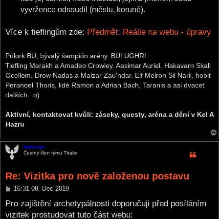
vyvržence odsoudil (městu, koruně).
Více k tieflingům zde:
Předmět: Reálie na webu - úpravy
Půlork BU, bývalý šampión arény. BU! UGHR!
Tiefling Merakh a Amadeo Crowley. Aasimar Auriel. Hakavarn Skall
Ocellom. Drow Nadas a Malzar Zau'ndar. Elf Melron Sil Naril, hobit
Peranoel Thoris, lidé Ramon a Adrian Bach, Taranis a asi dvacet
dalších. .o)
Aktivní, kontaktovat kvůli: záseky, questy, aréna a dění v Kel A
Hazru
Nalkanar
Čestný člen týmu Thalie
Re: Vizitka pro nově založenou postavu
P
16:31 08. Dec 2019
o
s
Pro zajištění archetypálnosti doporučuji před posíláním
t
vizitek prostudovat tuto část webu: