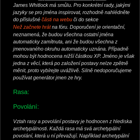
James Whitlock má smůlu. Pro konkrétní rady, jakými
jazyky se pro jména inspirovat, rozhodně nahlédněte
do příslušné
části na webu
či do sekce
Než začnete hrát
na fóru. Doporučení je orientační,
neznamená, že budou všechna ostatní jména
automaticky zamítnuta, ani že budou všechna z
jmenovaného okruhu automaticky uznána. Případně
mohou být hodnocena nižší částkou XP. Jméno je však
jedna z věcí, která po založení postavy nelze zpětně
měnit, proto vybírejte uvážlivě. Silně nedoporučujeme
používat generátor jmen ze hry.
Rasa:
Povolání:
Vztah rasy a povolání postavy je hodnocen z hlediska
archetypálnosti. Každá rasa má svá archetypální
povolání, která u ní převažují. Například archetypální