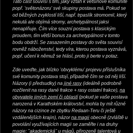
Tato část souvisí s tím, jaký vztah k většinové komunitě
popř. 'světonázoru' své skupiny postava má. Pokud se
od běžných zvyklostí liší, např. trpaslík stromomil, který
nekutá ale objímá stromy, archetypálnost jaksi
nenaplňuje. Čím více souzní postava s klasickým
proudem, tím větší bonus za archetypálnost v tomto
bodu obdrží. Se zasazením postavy do světa souvisí
rovněž náboženství, tedy víra, kterou postava vyznává,
popř. učení k němuž se hlásí, proto ji berte v potaz.
Zde uveďte, jak blízko 'obvyklému' projevu příslušníka
své komunity postava stojí, případně čím se od něj liší.
Názory (i předsudky) na
jiné rasy
(ideálně podrobně
rozčlenit na rasy dané frakce + rasy ostatní frakce),
na
obyvatele jiných zemí či oblastí
(pokud je vaše postava
narozená v Karathském království, mohla by mít různé
názory na cizince ze zbytku Redaan-Teru či ještě
vzdálenějších krajin), názor
na magii
obecně (zvláště u
povolání využívajících magii se zaměřte i na druhy
magie: "akademická" u mágů, přirozeně talentová u