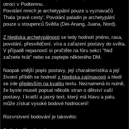
otroci v Podtemnu.
Povolání mnich je archetypátní pouze u vyznavačů
Thala 'pravé cesty'. Povolání paladin je archetypální
pouze u stoupenců Světla (Dei-Anang, Juana, Nord).
Z hlediska archetypálnosti
se tedy hodnotí jméno, rasa,
povolání, přesvědčení, víra a zařazení postavy do světa.
V případě nejasností si pročtěte na fóru sekci "Než
začnete hrát" nebo se zeptejte některého DM.
Naopak vnější popis postavy, její charakteristika a její
životní příběh se hodnotí
z hlediska zajímavosti
a hledí
se zde
především na kvalitu
textu. Neznamená to nutně,
že byste museli popsat několik stran o dětství vaší
postavy. I kratší a jasný text, který má hlavu a patu,
může získat vysoké bodové hodnocení!
Rozvrstvení bodování je takovéto: