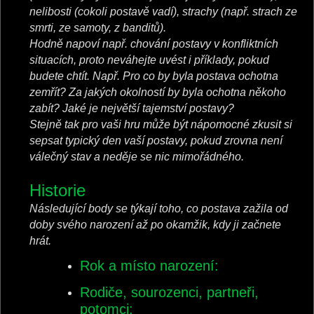
nelibosti (cokoli postavě vadí), strachy (např. strach ze
smrti, ze samoty, z banditů).
Hodně napoví např. chování postavy v konfliktních
situacích, proto neváhejte uvést i příklady, pokud
budete chtít. Např. Pro co by byla postava ochotna
zemřít? Za jakých okolností by byla ochotna někoho
zabít? Jaké je největší tajemství postavy?
Stejně tak pro vaši hru může být nápomocné zkusit si
sepsat typický den vaší postavy, pokud zrovna není
válečný stav a neděje se nic mimořádného.
Historie
Následující body se týkají toho, co postava zažila od
doby svého narození až po okamžik, kdy ji začnete
hrát.
Rok a místo narození:
Rodiče, sourozenci, partneři,
potomci: