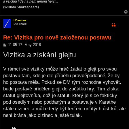
a všichni lidé na něm jenom herci...
(William Shakespeare)
LDamian
DM Thalie
Re: Vizitka pro nově založenou postavu
P
11:05 17. May 2016
o
Vizitka a získání glejtu
s
t
V rámci své vizitky může hráč žádat o glejt pro svou
postavu tam, kde je dle příběhu pravděpodobné, že by
ho postava měla. Pokud se DM tým rozhodne vyhovět,
bude postavě přidělen glejt do začátku hry. Tím získá
statut glejtovníka, což je statut, který je sice fakticky
pod osedlým nebo poddaným a postava je v Karathe
stále cizinec a může tedy být terčem určitých ústrků, ale
není brána jako cizinec a ještě tulák.