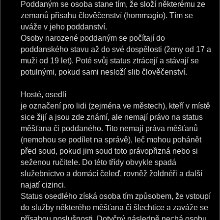
Poddaným se osoba stane tím, že složí některému ze
zemanů přísahu člověčenství (hommagio). Tím se
uváže v jeho poddanství.
Osoby narozené poddaným se počítají do
poddanského stavu až do své dospělosti (ženy od 17 a
muži od 19 let). Poté svůj status ztrácejí a stávají se
potulnými, pokud sami nesloží slib člověčenství.
Hosté, osedlí
je označení pro lidi (zejména ve městech), kteří v místě
sice žijí a jsou zde známí, ale nemají právo na status
měšťana či poddaného. Tito nemají práva měšťanů
(nemohou se podílet na správě), leč mohou pohánět
před soud, pokud jim soud toto právopřizná nebo si
seženou ručitele. Do této třídy obvykle spadá
služebnictvo a domácí čeleď, rovněž žoldnéři a další
najatí cizinci.
Status osedlého získá osoba tím způsobem, že vstoupí
do služby některého měšťana či šlechtice a zaváže se
přísahou poslušnosti. Dotyčný následně nechá osobu