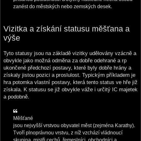
zanést do městských nebo zemských desek.
Vizitka a získání statusu měšťana a
výše
Tyto statusy jsou na základě vizitky udělovány vzácně a
obvykle jako možná odměna za dobře odehrané a rp
ukončené předchozí postavy, které byly dobře hrány a
získaly jistou pozici a proslulost. Typickým příkladem je
hra potomka vlastní postavy, která tento status ve hře již
získala. K statusu se již obvykle váže i určitý IC majetek
a podobně.
Měšťané
jsou nejvyšší vrstvou obyvatel měst (zejména Karathy).
Tvoří plnoprávnou vrstvu, z níž vzchází vládnoucí
skupina, mistři cechů, řemeslníci, obchodníci a