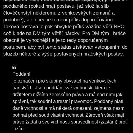
poddaného (pokud hrají postavu, jež složila slib
člověčenství některému z venkovských zemanů a
podobně), ale obecně to není příliš doporučováno.
Taková postava je pak obvykle příliš vázána vůči NPC,
což klade na DM tým větší nároky. Pro DM tým i hráče
obecně je výhodnější a je to tedy doporučeným
postupem, aby byl tento status získáván vstoupením do
služeb některé z výše postavených hráčských postav.
Poddaní
je označení pro skupiny obyvatel na venkovských
panstvích. Jsou poddáni své vrchnosti, která je
držitelem nižšího zemského práva a má nad nimi jak
správní, tak soudní a trestní pravomoc. Poddaný platí
daně vrchnosti a má některá omezení, zejména nesmí
pohnat před soud vlastní vrchnost. Zároveň však mají
právo žádat u své vrchnosti spravedlnost (zastání) proti
cizím.