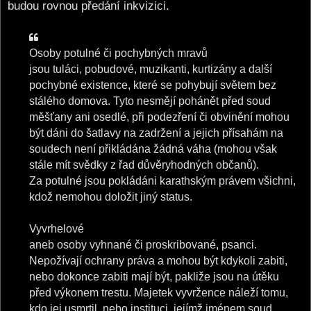
budou rovnou předání inkvizici.
Osoby potulné či pochybných mravů
jsou tuláci, pobudové, muzikanti, kurtizány a další
pochybné existence, které se pohybují světem bez
stálého domova. Tyto nesmějí pohánět před soud
měšťany ani osedlé, při podezření či obvinění mohou
být dáni do šatlavy na zadržení a jejich přísahám na
soudech není přikládána žádná váha (mohou však
stále mít svědky z řad důvěryhodných občanů).
Za potulné jsou pokládáni karathským právem všichni,
kdož nemohou doložit jiný status.
Vyvrhelové
aneb osoby vyhnané či proskribované, psanci.
Nepožívají ochrany práva a mohou být kdykoli zabiti,
nebo dokonce zabiti mají být, pakliže jsou na útěku
před výkonem trestu. Majetek vyvržence náleží tomu,
kdo jej usmrtil, nebo instituci, jejímž jménem soud