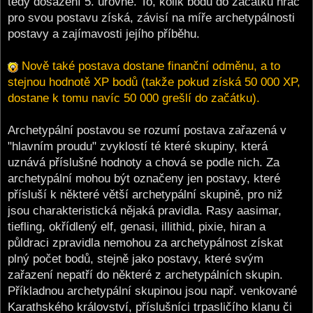
tedy dosažení 5. úrovně. To, kolik bodů do začátku hráč
pro svou postavu získá, závisí na míře archetypálnosti
postavy a zajímavosti jejího příběhu.
Nově také postava dostane finanční odměnu, a to
stejnou hodnotě XP bodů (takže pokud získá 50 000 XP,
dostane k tomu navíc 50 000 grešlí do začátku).
Archetypální postavou se rozumí postava zařazená v
"hlavním proudu" zvyklostí té které skupiny, která
uznává příslušné hodnoty a chová se podle nich. Za
archetypální mohou být označeny jen postavy, které
přísluší k některé větší archetypální skupině, pro niž
jsou charakteristická nějaká pravidla. Rasy aasimar,
tiefling, okřídlený elf, genasi, illithid, pixie, hiran a
půldraci zpravidla nemohou za archetypálnost získat
plný počet bodů, stejně jako postavy, které svým
zařazení nepatří do některé z archetypálních skupin.
Příkladnou archetypální skupinou jsou např. venkované
Karathského království, příslušníci trpasličího klanu či