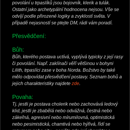
povolání u trpaslíků jsou bojovník, klerik a tulák.
Ostatní jako archetypální hodnocena nejsou. Vše se
odvíjí podle přirozené logiky a zvyklostí světa. V
případě nejasností se ptejte DM, rádi vám poradí.
Přesvědčení:
Bůh:
Bůh, kterého postava uctívá, vyplývá typicky z její rasy
či povolání. Např. zaklínači věří většinou v bohyni
Lilith, trpaslíci zase v boha Norda. Božstvo by také
mělo odpovídat přesvědčení postavy. Seznam bohů a
jejich charakteristiky najdete
zde
.
Povaha:
Tj. jestli je postava cholerik nebo zachovává ledový
klid, jestli je zbabělá nebo odvážná, čestná nebo
zákeřná, agresivní nebo mírumilovná, optimistická
nebo pesimistická, chamtivá nebo hýřivá, řídí se