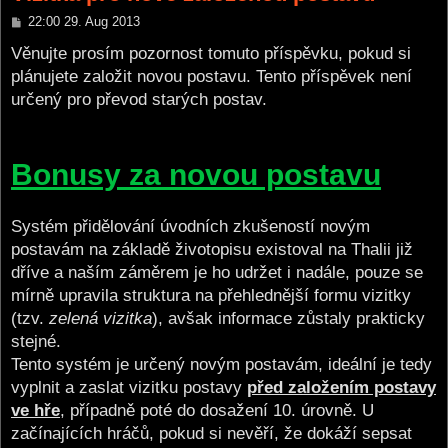
P
22:00 29. Aug 2013
o
s
Věnujte prosím pozornost tomuto příspěvku, pokud si
t
plánujete založit novou postavu. Tento příspěvek není
určený pro převod starých postav.
Bonusy za novou postavu
Systém přidělování úvodních zkušeností novým
postavám na základě životopisu existoval na Thalii již
dříve a naším záměrem je ho udržet i nadále, pouze se
mírně upravila struktura na přehlednější formu vizitky
(tzv.
zelená vizitka
), avšak informace zůstaly prakticky
stejné.
Tento systém je určený novým postavám, ideální je tedy
vyplnit a zaslat vizitku postavy
před založením postavy
ve hře
, případně poté do dosažení 10. úrovně. U
začínajících hráčů, pokud si nevěří, že dokáží sepsat