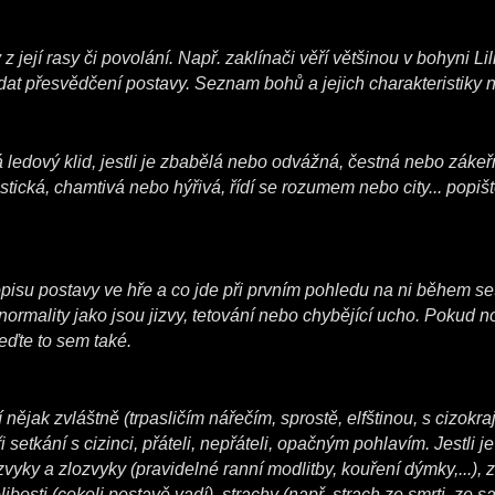
 její rasy či povolání. Např. zaklínači věří většinou v bohyni Lili
at přesvědčení postavy. Seznam bohů a jejich charakteristiky 
á ledový klid, jestli je zbabělá nebo odvážná, čestná nebo zákeř
ická, chamtivá nebo hýřivá, řídí se rozumem nebo city... popište
opisu postavy ve hře a co jde při prvním pohledu na ni během set
normality jako jsou jizvy, tetování nebo chybějící ucho. Pokud n
eďte to sem také.
 nějak zvláštně (trpasličím nářečím, sprostě, elfštinou, s cizok
i setkání s cizinci, přáteli, nepřáteli, opačným pohlavím. Jestli j
zvyky a zlozvyky (pravidelné ranní modlitby, kouření dýmky,...), 
elibosti (cokoli postavě vadí), strachy (např. strach ze smrti, ze s