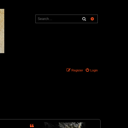
Search
Advanced search
Register
Login
3 posts • Page
1
of
1