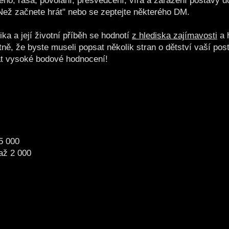
éno, rasa, povolání, přesvědčení, víra a zařazení postavy d
"Než začnete hrát" nebo se zeptejte některého DM.
ika a její životní příběh se hodnotí
z hlediska zajímavosti
a 
ě, že byste museli popsat několik stran o dětství vaší posta
kat vysoké bodové hodnocení!
 5 000
 až 2 000