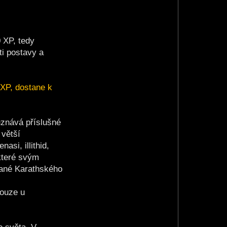
 XP, tedy
ti postavy a
 XP, dostane k
uznává příslušné
 větší
asi, illithid,
 které svým
vané Karathského
pouze u