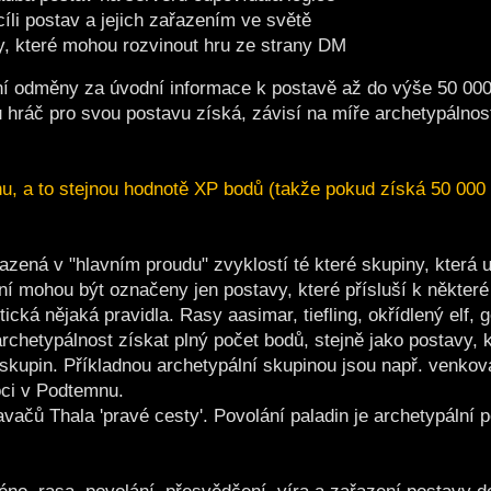
cíli postav a jejich zařazením ve světě
y, které mohou rozvinout hru ze strany DM
ní odměny za úvodní informace k postavě až do výše 50 000
u hráč pro svou postavu získá, závisí na míře archetypálnos
u, a to stejnou hodnotě XP bodů (takže pokud získá 50 000
zená v "hlavním proudu" zvyklostí té které skupiny, která 
ní mohou být označeny jen postavy, které přísluší k některé
cká nějaká pravidla. Rasy aasimar, tiefling, okřídlený elf, gen
archetypálnost získat plný počet bodů, stejně jako postavy,
 skupin. Příkladnou archetypální skupinou jsou např. venko
roci v Podtemnu.
vačů Thala 'pravé cesty'. Povolání paladin je archetypální 