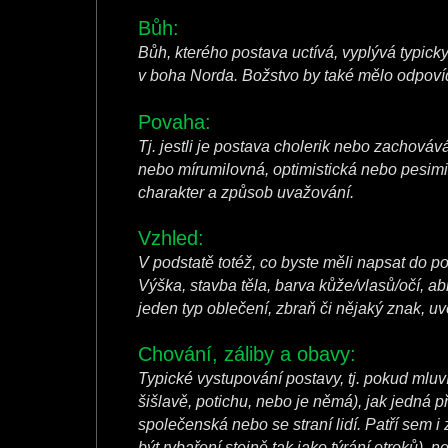
Bůh:
Bůh, kterého postava uctívá, vyplývá typicky z
v boha Norda. Božstvo by také mělo odpovíd
Povaha:
Tj. jestli je postava cholerik nebo zachováv
nebo mírumilovná, optimistická nebo pesimist
charakter a způsob uvažování.
Vzhled:
V podstatě totéž, co byste měli napsat do p
Výška, stavba těla, barva kůže/vlasů/očí, ab
jeden typ oblečení, zbraň či nějaký znak, uv
Chování, záliby a obavy:
Typické vystupování postavy, tj. pokud mluví
šišlavě, potichu, nebo je němá), jak jedná př
společenská nebo se straní lidí. Patří sem i 
být rybaření stejně tak jako týrání otroků), n