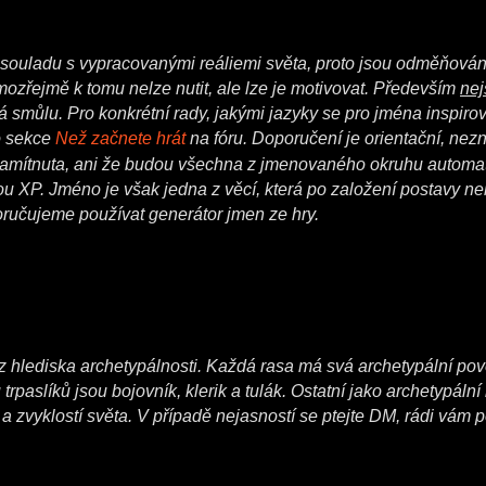
 souladu s vypracovanými reáliemi světa, proto jsou odměňován
ozřejmě k tomu nelze nutit, ale lze je motivovat. Především
ne
á smůlu. Pro konkrétní rady, jakými jazyky se pro jména inspiro
o sekce
Než začnete hrát
na fóru. Doporučení je orientační, ne
zamítnuta, ani že budou všechna z jmenovaného okruhu automa
 XP. Jméno je však jedna z věcí, která po založení postavy ne
poručujeme používat generátor jmen ze hry.
 hlediska archetypálnosti. Každá rasa má svá archetypální povol
 trpaslíků jsou bojovník, klerik a tulák. Ostatní jako archetypál
 a zvyklostí světa. V případě nejasností se ptejte DM, rádi vám p