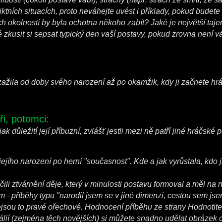
tních situacích, proto neváhejte uvést i příklady, pokud budete 
h okolností by byla ochotna někoho zabít? Jaké je největší taj
zkusit si sepsat typický den vaší postavy, pokud zrovna není v
zažila od doby svého narození až po okamžik, kdy ji začnete hrá
ři, potomci:
 důležití její příbuzní, zvlášť jestli mezi ně patří jiné hráčské 
jího narození po herní "současnost". Kde a jak vyrůstala, kdo j
čili ztvárnění děje, který v minulosti postavu formoval a měl na ni
 - příběhy typu "narodil jsem se v jiné dimenzi, cestou sem jse
ejsou to pravé ořechové. Hodnocení příběhu ze strany Hodnotitel
eálií (zejména těch novějších) si můžete snadno udělat obrázek o