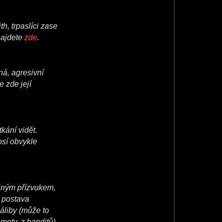
th, trpaslíci zase
najdete
zde
.
ná, agresivní
 zde její
kání vidět.
osí obvykle
rajným přízvukem,
e postava
záliby (může to
amoty, z banditů).