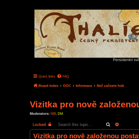
Persistentní sv
Quick links
FAQ
Board index
OOC
Informace
Než začnete hrát
Vizitka pro nově založeno
Moderators:
WB
,
DM
Search
Advanced 
Locked
Vizitka pro nově založenou post