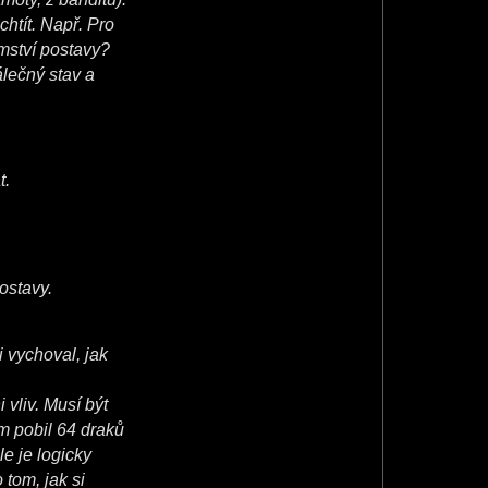
chtít. Např. Pro
emství postavy?
álečný stav a
t.
postavy.
i vychoval, jak
 vliv. Musí být
m pobil 64 draků
e je logicky
 tom, jak si