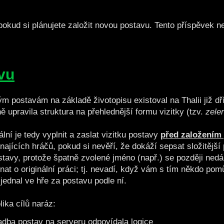
okud si plánujete založit novou postavu. Tento příspěvek n
vu
 postavám na základě životopisu existoval na Thalii již dř
 upravila struktura na přehlednější formu vizitky (tzv.
zelen
ní je tedy vyplnit a zaslat vizitku postavy
před založením 
ajících hráčů, pokud si nevěří, že dokáží sepsat složitější
avy, protože špatně zvolené jméno (např.) se později nedá 
at o originální práci; tj. nevadí, když vám s tím někdo po
 jednal ve hře za postavu podle ní.
ika cílů naráz:
adba postav na serveru odpovídala logice