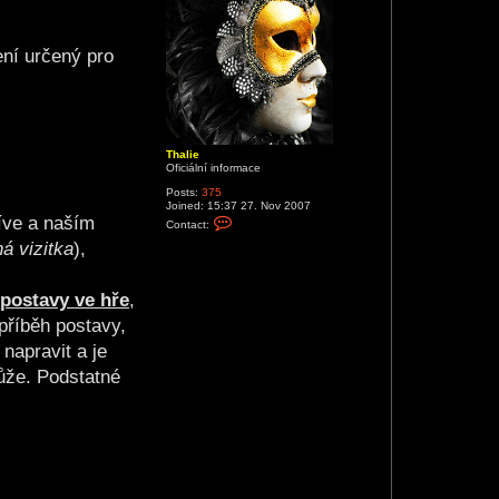
ení určený pro
Thalie
Oficiální informace
Posts:
375
Joined:
15:37 27. Nov 2007
C
íve a naším
Contact:
o
á vizitka
),
n
t
a
c
postavy ve hře
,
t
T
 příběh postavy,
h
a
napravit a je
l
i
může. Podstatné
e