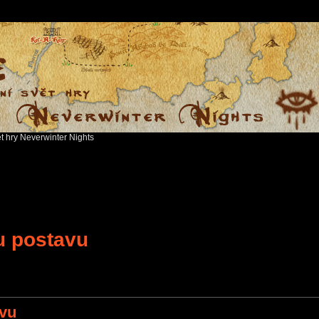
ět hry Neverwinter Nights
u postavu
search
avu