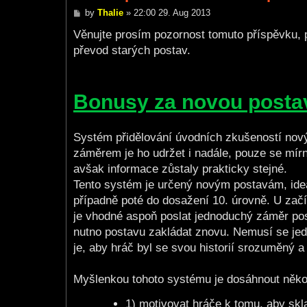
P
by
Thalie
»
22:00 29. Aug 2013
o
s
Věnujte prosím pozornost tomuto příspěvku, p
t
převod starých postav.
Bonusy za novou posta
Systém přidělování úvodních zkušeností novým
záměrem je ho udržet i nadále, pouze se mírně
avšak informace zůstaly prakticky stejné.
Tento systém je určený novým postavám, ideál
případně poté do dosažení 10. úrovně. U začín
je vhodné aspoň poslat jednoduchý záměr post
nutno postavu zakládat znovu. Nemusí se jedn
je, aby hráč byl se svou historií srozuměný a
Myšlenkou tohoto systému je dosáhnout někol
1) motivovat hráče k tomu, aby skl