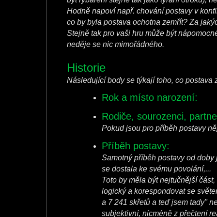
Hodně napoví např. chování postavy v konflik
co by byla postava ochotna zemřít? Za jakýc
Stejně tak pro vaši hru může být nápomocné 
neděje se nic mimořádného.
Historie
Následující body se týkají toho, co postava 
Rok a místo narození:
Rodiče, sourozenci, partne
Pokud jsou pro příběh postavy nějak
Příběh postavy:
Samotný příběh postavy od doby je
se dostala ke svému povolání,...
Toto by měla být nejtučnější část, 
logický a korespondovat se světem
a 7 241 skřetů a teď jsem tady" n
subjektivní, nicméně z přečtení r