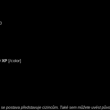
0
0 XP
[/color]
m se postava představuje cizincům. Také sem můžete uvést pů