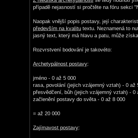
Z hlediska archetypálnosti
se tedy hodnotí jm
případě nejasností si pročtěte na fóru sekci 
Naopak vnější popis postavy, její charakterist
především na kvalitu
textu. Neznamená to nutn
jasný text, který má hlavu a patu, může zís
Rozvrstvení bodování je takovéto:
Archetypálnost postavy
:
jméno - 0 až 5 000
rasa, povolání (jejich vzájemný vztah) - 0 až
přesvědčení, bůh (jejich vzájemný vztah) - 0
začlenění postavy do světa - 0 až 8 000
= až 20 000
Zajímavost postavy
: