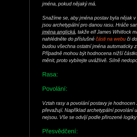
jména, pokud nějaký má.
Snažíme se, aby jména postav byla nějak v
jsou archetypální pro danou rasu. Hráče sam
jména anglická
, takže elf James Whitlock m
nahlédněte do příslušné
části na webu
či d
budou všechna ostatní jména automaticky 
Případně mohou být hodnocena nižší částkou
měnit, proto vybírejte uvážlivě. Silně nedo
Rasa:
Povolání:
Vztah rasy a povolání postavy je hodnocen z
převažují. Například archetypální povolání u
nejsou. Vše se odvíjí podle přirozené logiky
Přesvědčení: