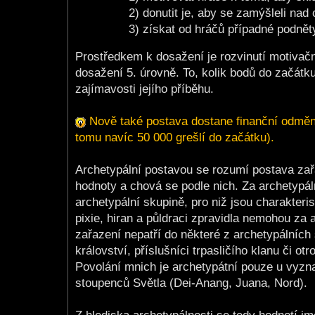
2) donutit je, aby se zamýšleli nad 
3) získat od hráčů případné podnět
Prostředkem k dosažení je rozvinutí motivač
dosažení 5. úrovně. To, kolik bodů do začátk
zajímavosti jejího příběhu.
Nově také postava dostane finanční odměn
tomu navíc 50 000 grešlí do začátku).
Archetypální postavou se rozumí postava zařa
hodnoty a chová se podle nich. Za archetypál
archetypální skupině, pro niž jsou charakteristi
pixie, hiran a půldraci zpravidla nemohou za 
zařazení nepatří do některé z archetypálních
království, příslušníci trpasličího klanu či ot
Povolání mnich je archetypátní pouze u vyzna
stoupenců Světla (Dei-Anang, Juana, Nord).