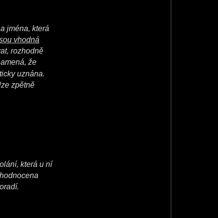
a jména, která
jsou vhodná
vat, rozhodně
znamená, že
ticky uznána.
lze zpětně
ání, která u ní
ní hodnocena
oradí.