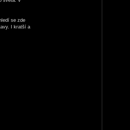
o světa. V
hledí se zde
vy. I kratší a