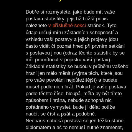
Dobře si rozmyslete, jaké bude mít vaše
postava statistiky, jejichž bližší popis
naleznete
v příslušné sekci
stránek. Tyto
údaje určují míru základních schopností a
vzhledu vaší postavy a jejich projevy jdou
často vidět či poznat hned při prvním setkání
s postavou jinou (odraz těchto statistik by se
měl promítnout v popisku vaší postav).
Základní statistiky se budou v průběhu vašeho
hraní jen málo měnit (vyjma těch, které jsou
pro vaše povolání nejdůležitější) a budete
muset podle nich hrát. Pokud je vaše postava
podle těchto čísel hloupá, měla by být tímto
způsobem i hrána, nebude schopná nic
pořádného vymyslet, bude jí dělat potíže
naučit se číst a psát a podobně.
Necharismatická postava se jen těžko stane
diplomatem a ač to nemusí nutně znamenat,