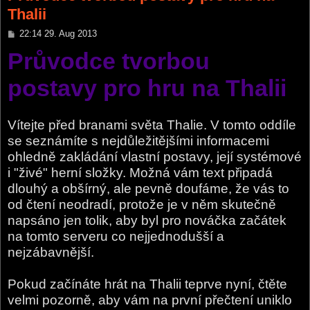
Thalii
P
22:14 29. Aug 2013
o
Průvodce tvorbou
s
t
postavy pro hru na Thalii
Vítejte před branami světa Thalie. V tomto oddíle
se seznámíte s nejdůležitějšími informacemi
ohledně zakládání vlastní postavy, její systémové
i "živé" herní složky. Možná vám text připadá
dlouhý a obšírný, ale pevně doufáme, že vás to
od čtení neodradí, protože je v něm skutečně
napsáno jen tolik, aby byl pro nováčka začátek
na tomto serveru co nejjednodušší a
nejzábavnější.
Pokud začínáte hrát na Thalii teprve nyní, čtěte
velmi pozorně, aby vám na první přečtení uniklo