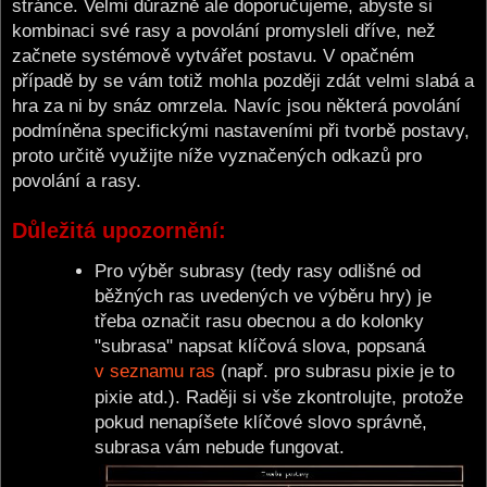
stránce. Velmi důrazně ale doporučujeme, abyste si
kombinaci své rasy a povolání promysleli dříve, než
začnete systémově vytvářet postavu. V opačném
případě by se vám totiž mohla později zdát velmi slabá a
hra za ni by snáz omrzela. Navíc jsou některá povolání
podmíněna specifickými nastaveními při tvorbě postavy,
proto určitě využijte níže vyznačených odkazů pro
povolání a rasy.
Důležitá upozornění:
Pro výběr subrasy (tedy rasy odlišné od
běžných ras uvedených ve výběru hry) je
třeba označit rasu obecnou a do kolonky
"subrasa" napsat klíčová slova, popsaná
v seznamu ras
(např. pro subrasu pixie je to
pixie atd.). Raději si vše zkontrolujte, protože
pokud nenapíšete klíčové slovo správně,
subrasa vám nebude fungovat.