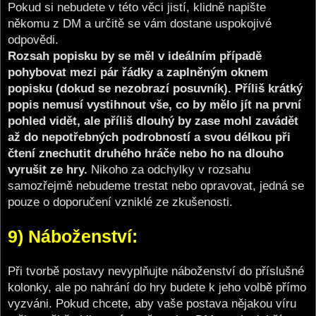
Pokud si nebudete v této věci jistí, klidně napište
někomu z DM a určitě se vám dostane uspokojivé
odpovědi.
Rozsah popisku by se měl v ideálním případě
pohybovat mezi pár řádky a zaplněným oknem
popisku (dokud se nezobrazí posuvník). Příliš krátký
popis nemusí vystihnout vše, co by mělo jít na první
pohled vidět, ale příliš dlouhý by zase mohl zavádět
až do nepotřebných podrobností a svou délkou při
čtení znechutit druhého hráče nebo ho na dlouho
vyrušit ze hry.
Nikoho za odchylky v rozsahu
samozřejmě nebudeme trestat nebo opravovat, jedná se
pouze o doporučení vzniklé ze zkušenosti.
9) Náboženství:
Při tvorbě postavy nevyplňujte náboženství do příslušné
kolonky, ale po nahrání do hry budete k jeho volbě přímo
vyzváni. Pokud chcete, aby vaše postava nějakou víru