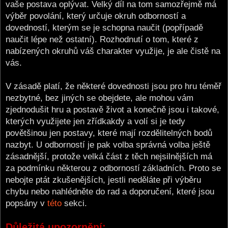
vaše postava oplývat. Velký díl na tom samozřejmě má
výběr povolání, který určuje okruh odborností a
dovedností, kterým se je schopna naučit (popřípadě
naučit lépe než ostatní). Rozhodnutí o tom, které z
nabízených okruhů váš charakter využije, je ale čistě na
vás.
V zásadě platí, že některé dovednosti jsou pro hru téměř
nezbytné, bez jiných se obejdete, ale mohou vám
zjednodušit hru a postavě život a konečně jsou i takové,
kterých využijete jen zřídkakdy a volí si je tedy
povětšinou jen postavy, které mají rozdělitelných bodů
nazbyt. U odborností je pak volba správná volba ještě
zásadnější, protože velká část z těch nejsilnějších má
za podmínku některou z odborností základních. Proto se
nebojte ptát zkušenějších, jestli neděláte při výběru
chybu nebo nahlédněte do rad a doporučení, které jsou
popsány v
této
sekci.
Důležitá upozornění: