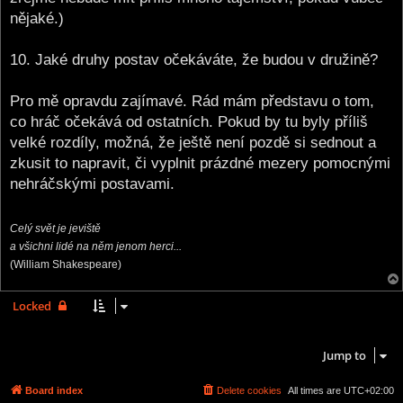
nějaké.)
10. Jaké druhy postav očekáváte, že budou v družině?
Pro mě opravdu zajímavé. Rád mám představu o tom,
co hráč očekává od ostatních. Pokud by tu byly příliš
velké rozdíly, možná, že ještě není pozdě si sednout a
zkusit to napravit, či vyplnit prázdné mezery pomocnými
nehráčskými postavami.
Celý svět je jeviště
a všichni lidé na něm jenom herci...
(William Shakespeare)
Locked
2 posts • Page
1
of
1
Jump to
Board index
Delete cookies
All times are
UTC+02:00