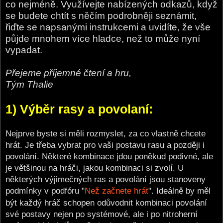
co nejméně. Využívejte nabízených odkazů, když
se budete chtít s něčím podrobněji seznámit,
řiďte se napsanými instrukcemi a uvidíte, že vše
půjde mnohem více hladce, než to může nyní
vypadat.
Přejeme příjemné čtení a hru,
Tým Thalie
1) Výběr rasy a povolaní:
Nejprve byste si měli rozmyslet, za co vlastně chcete
hrát. Je třeba vybrat pro vaši postavu rasu a později i
povolání. Některé kombinace jdou poněkud podivné, ale
je většinou na hráči, jakou kombinaci si zvolí. U
některých výjimečných ras a povolání jsou stanoveny
podmínky v podfóru "
Než začnete hrát
". Ideálně by měl
být každý hráč schopen odůvodnit kombinaci povolání
své postavy nejen po systémové, ale i po nitroherní