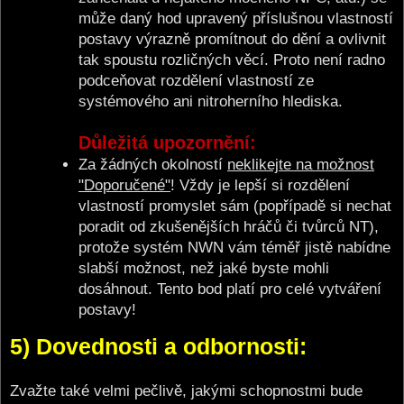
může daný hod upravený příslušnou vlastností
postavy výrazně promítnout do dění a ovlivnit
tak spoustu rozličných věcí. Proto není radno
podceňovat rozdělení vlastností ze
systémového ani nitroherního hlediska.
Důležitá upozornění:
Za žádných okolností
neklikejte na možnost
"Doporučené"
! Vždy je lepší si rozdělení
vlastností promyslet sám (popřípadě si nechat
poradit od zkušenějších hráčů či tvůrců NT),
protože systém NWN vám téměř jistě nabídne
slabší možnost, než jaké byste mohli
dosáhnout. Tento bod platí pro celé vytváření
postavy!
5) Dovednosti a odbornosti:
Zvažte také velmi pečlivě, jakými schopnostmi bude