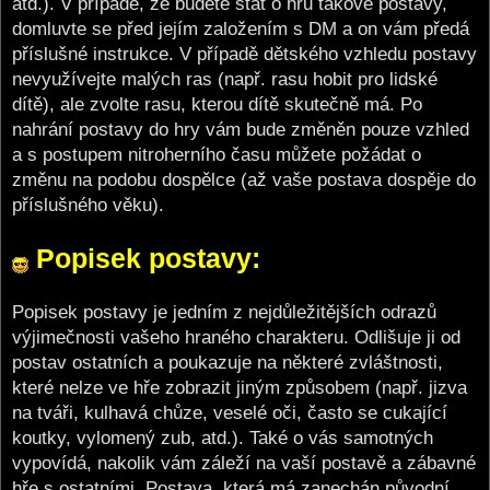
atd.). V případě, že budete stát o hru takové postavy,
domluvte se před jejím založením s DM a on vám předá
příslušné instrukce. V případě dětského vzhledu postavy
nevyužívejte malých ras (např. rasu hobit pro lidské
dítě), ale zvolte rasu, kterou dítě skutečně má. Po
nahrání postavy do hry vám bude změněn pouze vzhled
a s postupem nitroherního času můžete požádat o
změnu na podobu dospělce (až vaše postava dospěje do
příslušného věku).
Popisek postavy:
Popisek postavy je jedním z nejdůležitějších odrazů
výjimečnosti vašeho hraného charakteru. Odlišuje ji od
postav ostatních a poukazuje na některé zvláštnosti,
které nelze ve hře zobrazit jiným způsobem (např. jizva
na tváři, kulhavá chůze, veselé oči, často se cukající
koutky, vylomený zub, atd.). Také o vás samotných
vypovídá, nakolik vám záleží na vaší postavě a zábavné
hře s ostatními. Postava, která má zanechán původní