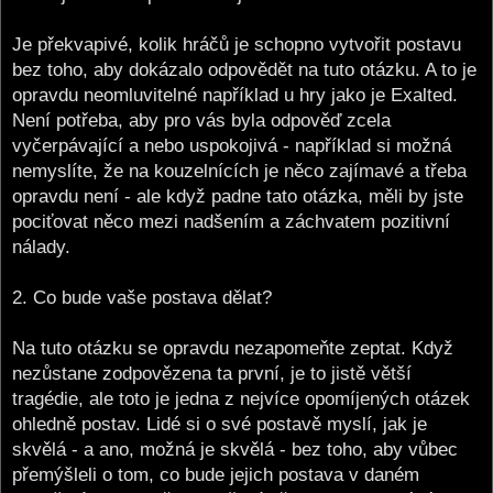
Je překvapivé, kolik hráčů je schopno vytvořit postavu
bez toho, aby dokázalo odpovědět na tuto otázku. A to je
opravdu neomluvitelné například u hry jako je Exalted.
Není potřeba, aby pro vás byla odpověď zcela
vyčerpávající a nebo uspokojivá - například si možná
nemyslíte, že na kouzelnících je něco zajímavé a třeba
opravdu není - ale když padne tato otázka, měli by jste
pociťovat něco mezi nadšením a záchvatem pozitivní
nálady.
2. Co bude vaše postava dělat?
Na tuto otázku se opravdu nezapomeňte zeptat. Když
nezůstane zodpovězena ta první, je to jistě větší
tragédie, ale toto je jedna z nejvíce opomíjených otázek
ohledně postav. Lidé si o své postavě myslí, jak je
skvělá - a ano, možná je skvělá - bez toho, aby vůbec
přemýšleli o tom, co bude jejich postava v daném