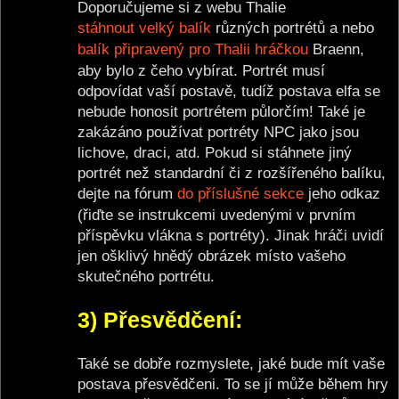
Doporučujeme si z webu Thalie
stáhnout velký balík
různých portrétů a nebo
balík připravený pro Thalii hráčkou
Braenn,
aby bylo z čeho vybírat. Portrét musí
odpovídat vaší postavě, tudíž postava elfa se
nebude honosit portrétem půlorčím! Také je
zakázáno používat portréty NPC jako jsou
lichove, draci, atd. Pokud si stáhnete jiný
portrét než standardní či z rozšířeného balíku,
dejte na fórum
do příslušné sekce
jeho odkaz
(řiďte se instrukcemi uvedenými v prvním
příspěvku vlákna s portréty). Jinak hráči uvidí
jen ošklivý hnědý obrázek místo vašeho
skutečného portrétu.
3) Přesvědčení:
Také se dobře rozmyslete, jaké bude mít vaše
postava přesvědčeni. To se jí může během hry