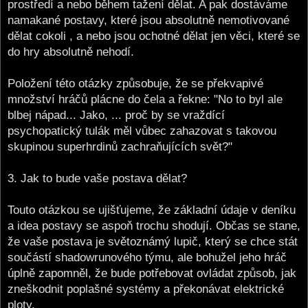
prostředí a nebo během tažení dělat. A pak dostáváme
namakané postavy, které jsou absolutně nemotivované
dělat cokoli , a nebo jsou ochotné dělat jen věci, které se
do hry absolutně nehodí.
Položení této otázky způsobuje, že se překvapivé
množství hráčů plácne do čela a řekne: "No to byl ale
blbej nápad... Jako, ... proč by se vraždící
psychopatický tulák měl vůbec zahazovat s takovou
skupinou superhrdinů zachraňujících svět?"
3. Jak to bude vaše postava dělat?
Touto otázkou se ujišťujeme, že základní údaje v deníku
a idea postavy se aspoň trochu shodují. Občas se stane,
že vaše postava je světoznámý lupič, který se chce stát
součástí shadowrunového týmu, ale bohužel jeho hráč
úplně zapomněl, že bude potřebovat ovládat způsob, jak
zneškodnit poplašné systémy a překonávat elektrické
ploty.