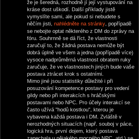
že je šeredná, rozhodně jí její vystupování na
kráse dost uškodí. Další příklady jistě
vymyslíte sami, ale pokud si nebudete s
něčím jisti,
nahlédněte na stránky
, popřípadě
se nebojte optat některého z DM do zprávy na
fóru. Souhrnně se dá říct, že vlastnosti
zaručují to, že žádná postava nemůže být
dobrá úplně ve všem a jedna (popřípadě více)
vysoce nadprůměrná vlastnost obratem ruky
zaručuje, že ve vlastnostech jiných bude vaše
postava ztrácet krok s ostatními.
Mimo jiné jsou statistiky důležité i při
posuzování kompetence postavy pro vedení
gildy nebo při interakcích s hráčskými
postavami nebo NPC. Pro účely interakcí se
často užívá "hodů kostkou", kterou je
vybavena každá postava i DM. Zvláště v
nerozhodných situacích (např. souboj v páce,
logická hra, první dojem, který postava
zanechala u nějakého mocného NPC, atd.) se