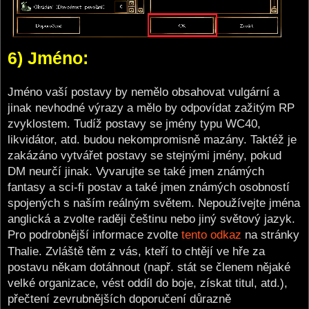
6) Jméno:
Jméno vaší postavy by nemělo obsahovat vulgární a
jinak nevhodné výrazy a mělo by odpovídat zažitým RP
zvyklostem. Tudíž postavy se jmény typu WC40,
likvidátor, atd. budou nekompromisně mazány. Taktéž je
zakázáno vytvářet postavy se stejnými jmény, pokud
DM neurčí jinak. Vyvarujte se také jmen známých
fantasy a sci-fi postav a také jmen známých osobností
spojených s naším reálným světem. Nepoužívejte jména
anglická a zvolte raději češtinu nebo jiný světový jazyk.
Pro podrobnější informace zvolte
tento odkaz
na stránky
Thalie. Zvláště těm z vás, kteří to chtějí ve hře za
postavu někam dotáhnout (např. stát se členem nějaké
velké organizace, vést oddíl do boje, získat titul, atd.),
přečtení zevrubnějších doporučení důrazně