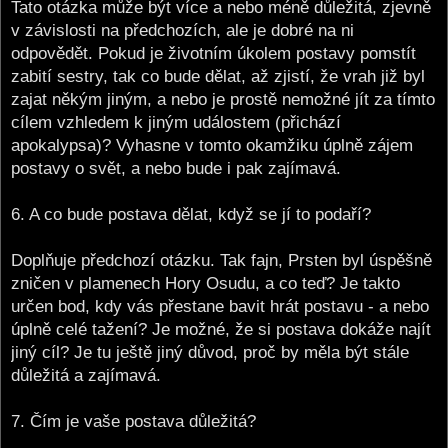
Tato otázka může být více a nebo méně důležitá, zjevně
v závislosti na předchozích, ale je dobré na ni
odpovědět. Pokud je životním úkolem postavy pomstít
zabití sestry, tak co bude dělat, až zjistí, že vrah již byl
zajat někým jiným, a nebo je prostě nemožné jít za tímto
cílem vzhledem k jiným událostem (přichází
apokalypsa)? Vyhasne v tomto okamžiku úplně zájem
postavy o svět, a nebo bude i pak zajímavá.
6. A co bude postava dělat, když se jí to podaří?
Doplňuje předchozí otázku. Tak fajn, Prsten byl úspěšně
zničen v plamenech Hory Osudu, a co teď? Je takto
určen bod, kdy vás přestane bavit hrát postavu - a nebo
úplně celé tažení? Je možné, že si postava dokáže najít
jiný cíl? Je tu ještě jiný důvod, proč by měla být stále
důležitá a zajímavá.
7. Čím je vaše postava důležitá?