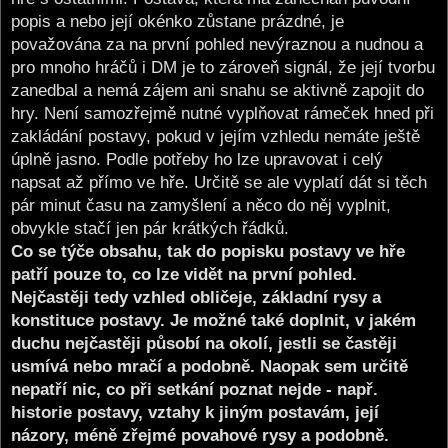
popis a nebo její okénko zůstane prázdné, je
považována za na první pohled nevýraznou a nudnou a
pro mnoho hráčů i DM je to zároveň signál, že její tvorbu
zanedbal a nemá zájem ani snahu se aktivně zapojit do
hry. Není samozřejmě nutné vyplňovat rámeček hned při
zakládání postavy, pokud v jejím vzhledu nemáte ještě
úplně jasno. Podle potřeby ho lze upravovat i celý
napsat až přímo ve hře. Určitě se ale vyplatí dát si těch
pár minut času na zamyšlení a něco do něj vyplnit,
obvykle stačí jen pár krátkých řádků.
Co se týče obsahu, tak do popisku postavy ve hře
patří pouze to, co lze vidět na první pohled.
Nejčastěji tedy vzhled obličeje, základní rysy a
konstituce postavy. Je možné také doplnit, v jakém
duchu nejčastěji působí na okolí, jestli se častěji
usmívá nebo mračí a podobně. Naopak sem určitě
nepatří nic, co při setkání poznat nejde - např.
historie postavy, vztahy k jiným postavám, její
názory, méně zřejmé povahové rysy a podobně.