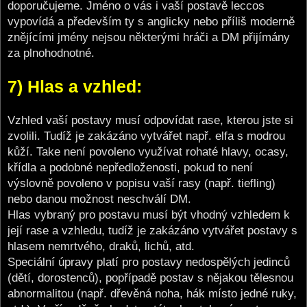
doporučujeme. Jméno o vás i vaší postavě leccos
vypovídá a především ty s anglicky nebo příliš moderně
znějícími jmény nejsou některými hráči a DM přijímány
za plnohodnotné.
7) Hlas a vzhled:
Vzhled vaší postavy musí odpovídat rase, kterou jste si
zvolili. Tudíž je zakázáno vytvářet např. elfa s modrou
kůží. Take není povoleno využívat rohaté hlavy, ocasy,
křídla a podobné nepředloženosti, pokud to není
výslovně povoleno v popisu vaší rasy (např. tiefling)
nebo danou možnost neschválí DM.
Hlas vybraný pro postavu musí být vhodný vzhledem k
její rase a vzhledu, tudíž je zakázáno vytvářet postavy s
hlasem nemrtvého, draků, lichů, atd.
Speciální úpravy platí pro postavy nedospělých jedinců
(dětí, dorostenců), popřípadě postav s nějakou tělesnou
abnormalitou (např. dřevěná noha, hák místo jedné ruky,