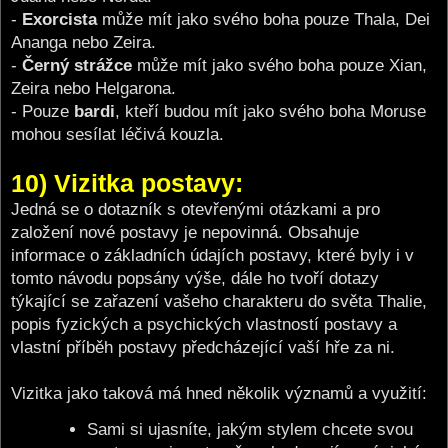
-
Exorcista
může mít jako svého boha pouze Thala, Dei
Ananga nebo Zeira.
-
Černý strážce
může mít jako svého boha pouze Xian,
Zeira nebo Helgarona.
- Pouze
bardi
, kteří budou mít jako svého boha Moruse
mohou sesílat léčivá kouzla.
10) Vizitka postavy:
Jedná se o dotazník s otevřenými otázkami a pro
založení nové postavy je nepovinná. Obsahuje
informace o základních údajích postavy, které byly i v
tomto návodu popsány výše, dále ho tvoří dotazy
týkající se zařazení vašeho charakteru do světa Thalie,
popis fyzických a psychických vlastností postavy a
vlastní příběh postavy předcházející vaší hře za ni.
Vizitka jako taková má hned několik významů a využití:
Sami si ujasníte, jakým stylem chcete svou