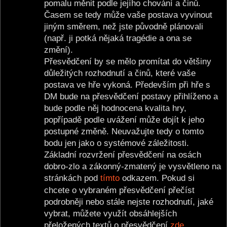
pomalu měnit podle jejího chování a činů.
Časem se tedy může vaše postava vyvinout
jiným směrem, než jste původně plánovali
(např. ji potká nějaká tragédie a ona se
změní).
Přesvědčení by se mělo promítat do většiny
důležitých rozhodnutí a činů, které vaše
postava ve hře vykoná. Především při hře s
DM bude na přesvědčení postavy přihlíženo a
bude podle něj hodnocena kvalita hry,
popřípadě podle uvážení může dojít k jeho
postupné změně. Neuvažujte tedy o tomto
bodu jen jako o systémové záležitosti.
Základní rozvržení přesvědčení na osách
dobro-zlo a zákonný-zmatený je vysvětleno na
stránkách pod
tímto
odkazem. Pokud si
chcete o vybraném přesvědčení přečíst
podrobněji nebo stále nejste rozhodnutí, jaké
vybrat, můžete využít obsáhlejších
přeložených textů o přesvědčení
zde
.