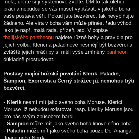
měla, určitě si ji systémově zvolte. DM to tak ulehčí
práci a nebudou se vás muset vyptávat, v jakého boha
vaše postava věří. Pokud jste bezvěrec, tak nevyplňujte
žádného. Ale víra v boha vám může přinést řadu výhod,
jako je např. malá rada, přízeň, atd. V popise
thalijského pantheonu
najdete různé bohy a pravidla pro
jejich volbu. Klerici a paladinové nesmějí být bezvěrci a
zvláště jejich hráči by si měli výše zmíněný
pantheon
důkladně prostudovat.
Postavy mající božská povolání Klerik, Paladin,
Šampion, Exorcista a Černý strážce již nemohou býti
bezvěrci.
-
Klerik
nesmí mít jako svého boha Moruse. Klerici
Moruse již nebudou existovat, resp. kleriky Moruse jsou
pro nás svým způsobem bardi.
-
Šampion
může mít jako svého boha libovolného boha.
-
Paladin
může mít jako svého boha pouze Dei Ananga,
Juanu nebo Norda.