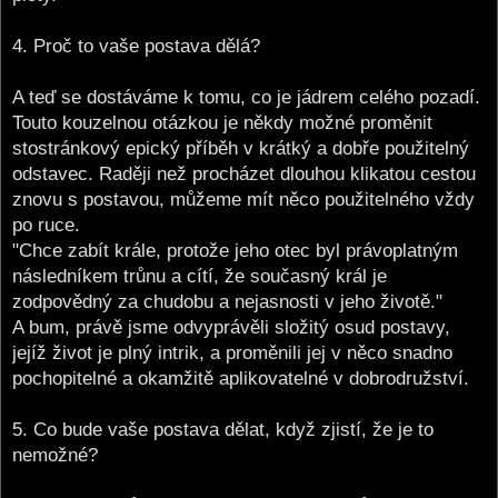
4. Proč to vaše postava dělá?
A teď se dostáváme k tomu, co je jádrem celého pozadí.
Touto kouzelnou otázkou je někdy možné proměnit
stostránkový epický příběh v krátký a dobře použitelný
odstavec. Raději než procházet dlouhou klikatou cestou
znovu s postavou, můžeme mít něco použitelného vždy
po ruce.
"Chce zabít krále, protože jeho otec byl právoplatným
následníkem trůnu a cítí, že současný král je
zodpovědný za chudobu a nejasnosti v jeho životě."
A bum, právě jsme odvyprávěli složitý osud postavy,
jejíž život je plný intrik, a proměnili jej v něco snadno
pochopitelné a okamžitě aplikovatelné v dobrodružství.
5. Co bude vaše postava dělat, když zjistí, že je to
nemožné?