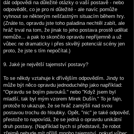
dát odpovědi na důležité otázky o vaší postavě - nebo
odpovědět, co je pro ni důležité - ale navíc pomůže
vyhnout se některým nešťastným situacím během hry.
(Znáte to, opravdu jste toho paladina nechtěl zabít, ale
hráč trval na tom, že jinak to jeho postava prostě udělat
nemůže... a pak to skončilo opravdu nepříjemně a už
vůbec ne dramaticky i přes skvělý potenciál scény jen
proto, že jste s tím nepočítal.)
9. Jaké je největší tajemství postavy?
To se někdy vztahuje k dřívějším odpovědím. Jindy to
může být něco opravdu jednoduchéhp jako například:
"Opravdu se bojím pavouků." nebo "Když jsem byl
mladší, tak byl mým vzorem Mirek Dušín." To je fajn,
protože to ukazuje, že se hráč zamýšlí nad svou
postavou trochu do hloubky. Opět, "nic" je také odpověď,
přestože to napovídá, že se jedná o opravdu unikátní
druh postavy. (Například bych si představil, že robot
zřejmě nebude mít příliš mnoho tajemství, pokud vůbec