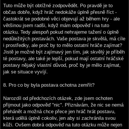
Tuto může být obtížné zodpovědět. Po pravdě je to
občas dobře, když hráč nedokáže úplně přesně říct -
častokrát se podobné věci objevují až během hry - ale
většinou jsem radši, když mám odpověď i na tuto
otázku. Tedy alespoň pokud nehrajeme tažení o úplně
nedůležitých postavách. Vaše postava je skvělá, má cíle
i prostředky, ale proč by to mělo ostatní hráče zajímat?
Jistě je možné být zajímavý jen tím, jak skvělý je příběh
té postavy, ale také je lepší, pokud mají ostatní hráčské
postavy nějaký vlastní důvod, proč by je mělo zajímat,
jak se situace vyvíjí.
8. Pro co by byla postava ochotna zemřít?
Narozdíl od předchozích otázek, zde jsem ochoten
přijmout jako odpověď "nic". Přiznávám, že nic se nemá
přehánět a možná chce přece jen hráč hrát postavu,
která udělá úplně cokoliv, jen aby si zachránila svou
kůži. Ovšem dobrá odpověď na tuto otázku může nejen