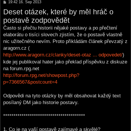
P
19:42 16. Sep 2013
o
Deset otázek, které by měl hráč o
s
t
postavě zodpovědět
Často si přečtu historii nějaké postavy a po přečtení
elaborátu o tisíci slovech zjistím, že o postavě vlastně
nic užitečného nevím. Proto přikládám článek převzatý z
aragorn.cz (
http://www.aragorn.cz/clanky/deset-otaz ... odpovedet/
)
kde jej publikoval hater jako překlad příspěvku z diskuze
na forum.rpg.net
http://forum.rpg.net/showpost.php?
p=7366567&postcount=4
Odpovědi na tyto otázky by měl obsahovat každý text
posílaný DM jako historie postavy.
****************************************
1. Co je na vaší postavě zajímavé a skvělé?