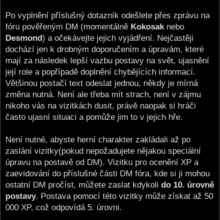
Po vyplnění příslušný dotazník odešlete přes zprávu na
fóru pověřeným DM (momentálně
Kokosak
nebo
Desmond
) a očekávejte jejich vyjádření. Nejčastěji
dochází jen k drobným doporučením a úpravám, které
mají za následek lepší vazbu postavy na svět, ujasnění
její role a popřípadě doplnění chybějících informací.
Většinou postačí text odeslat jednou, někdy je mírná
změna nutná. Není ale třeba mít strach, není v zájmu
nikoho vás na vizitkách dusit, právě naopak si hráči
často ujasní situaci a pomůže jim to v jejich hře.
Není nutné, abyste herní charakter zakládali až po
zaslání vizitky(pokud nepožadujete nějakou speciální
úpravu na postavě od DM). Vizitku pro ocenění XP a
zaevidování do příslušné části DM fóra, kde si ji mohou
ostatní DM pročíst, můžete zaslat kdykoli
do 10. úrovně
postavy
. Postava pomocí této vizitky může získat až 50
000 XP, což odpovídá 5. úrovni.