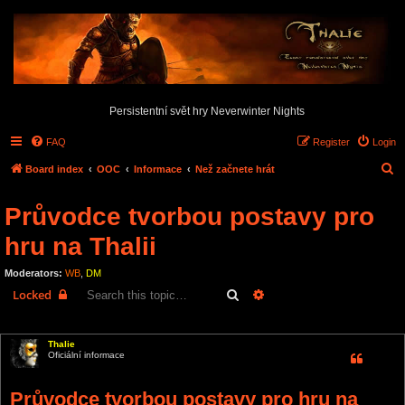
Persistentní svět hry Neverwinter Nights
FAQ
Register
Login
S
Board index
OOC
Informace
Než začnete hrát
e
Průvodce tvorbou postavy pro
a
r
hru na Thalii
c
Moderators:
WB
,
DM
h
Search
Advanced search
Locked
2 posts • Page
1
of
1
Thalie
Oficiální informace
Průvodce tvorbou postavy pro hru na