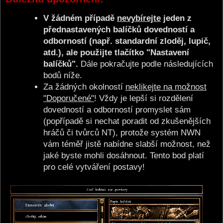
V žádném případě
nevybírejte
jeden z
přednastavených balíčků dovedností a
odborností (např. standardní zloděj, lupič,
atd.), ale použijte tlačítko "Nastavení
balíčků".
Dále pokračujte podle následujících
bodů níže.
Za žádných okolností
neklikejte na možnost
"Doporučené"
! Vždy je lepší si rozdělení
dovedností a odborností promyslet sám
(popřípadě si nechat poradit od zkušenějších
hráčů či tvůrců NT), protože systém NWN
vám téměř jistě nabídne slabší možnost, než
jaké byste mohli dosáhnout. Tento bod platí
pro celé vytváření postavy!