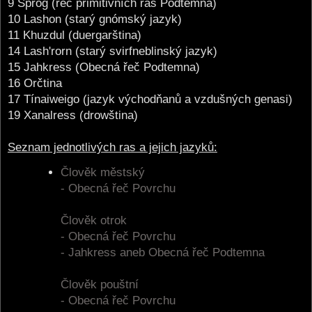
9 Sprog (řeč primitivních ras Podtemna)
10 Lashon (starý gnómský jazyk)
11 Khuzdul (duergarština)
14 Lash'rorn (starý svirfneblinský jazyk)
15 Jahkress (Obecná řeč Podtemna)
16 Orčtina
17 Tínaiweigo (jazyk východňanů a vzdušných genasi)
19 Xanalress (drowština)
Seznam jednotlivých ras a jejich jazyků:
Člověk městský
- Obecná řeč Povrchu
Člověk otrok
- Obecná řeč Povrchu
- Jahkress aneb Obecná řeč Podtemna
Člověk pouštní
- Obecná řeč Povrchu