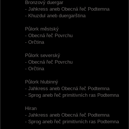
Bronzový duergar
- Jahkress aneb Obecná řeč Podtemna
- Khuzdul aneb duergarština
Půlork městský
- Obecná řeč Povrchu
- Orčtina
Půlork severský
- Obecná řeč Povrchu
- Orčtina
Půlork hlubinný
- Jahkress aneb Obecná řeč Podtemna
- Sprog aneb řeč primitivních ras Podtemna
Hiran
- Jahkress aneb Obecná řeč Podtemna
- Sprog aneb řeč primitivních ras Podtemna