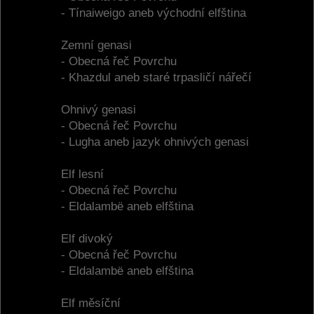
- Tínaiweigo aneb východní elfština
Zemní genasi
- Obecná řeč Povrchu
- Khazdul aneb staré trpasličí nářečí
Ohnivý genasi
- Obecná řeč Povrchu
- Lugha aneb jazyk ohnivých genasi
Elf lesní
- Obecná řeč Povrchu
- Eldalambë aneb elfština
Elf divoký
- Obecná řeč Povrchu
- Eldalambë aneb elfština
Elf měsíční