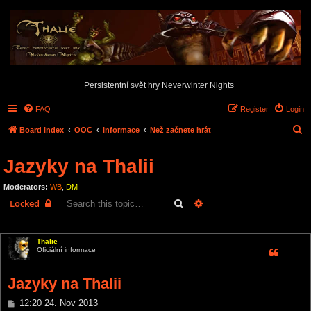
Persistentní svět hry Neverwinter Nights
FAQ
Register
Login
S
Board index
OOC
Informace
Než začnete hrát
e
Jazyky na Thalii
a
r
Moderators:
WB
,
DM
c
Search
Advanced search
Locked
h
1 post • Page
1
of
1
Thalie
Oficiální informace
Jazyky na Thalii
P
12:20 24. Nov 2013