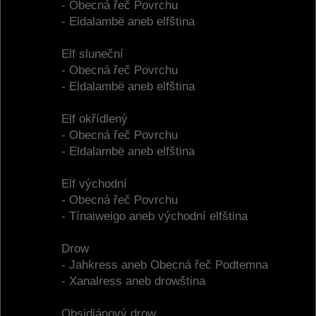
- Obecná řeč Povrchu
- Eldalambë aneb elfština
Elf sluneční
- Obecná řeč Povrchu
- Eldalambë aneb elfština
Elf okřídlený
- Obecná řeč Povrchu
- Eldalambë aneb elfština
Elf východní
- Obecná řeč Povrchu
- Tínaiweigo aneb východní elfština
Drow
- Jahkress aneb Obecná řeč Podtemna
- Xanalress aneb drowština
Obsidiánový drow