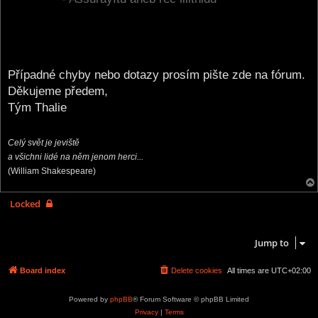
Případné chyby nebo dotazy prosím pište zde na fórum.
Děkujeme předem,
Tým Thalie
Celý svět je jeviště
a všichni lidé na něm jenom herci...
(William Shakespeare)
Locked
1 post • Page
1
of
1
Jump to
Board index
Delete cookies
All times are
UTC+02:00
Powered by
phpBB
® Forum Software © phpBB Limited
Privacy
|
Terms