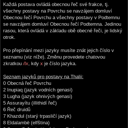
Každá postava ovládá obecnou řeč své frakce, tj.
všechny postavy na Povrchu se navzájem domluví
Obecnou řečí Povrchu a všechny postavy v Podtemnu
se navzájem domluví Obecnou řečí Podtemna. Jedinou
rasou, která ovládá v základu obě obecné řeči, je lidský
otrok.
Pro přepínání mezi jazyky musíte znát jejich číslo v
seznamu (viz níže). Změnu provedete chatovou
zkratkou
/lx
, kdy
x
je číslo jazyka.
Seznam jazyků pro postavy na Thalii:
0 Obecná řeč Povrchu
2 Inupiaq (jazyk vodních genasi)
3 Lugha (jazyk ohnivých genasi)
5 Assurayítu (illithidí řeč)
6 Řeč druidů
7 Khazdul (starý trpasličí jazyk)
8 Eldalambë (elfština)