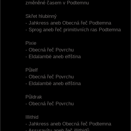
změněné časem v Podtemnu
Skřet hlubinný
- Jahkress aneb Obecná řeč Podtemna
- Sprog aneb řeč primitivních ras Podtemna
Pixie
- Obecná řeč Povrchu
- Eldalambë aneb elfština
Půlelf
- Obecná řeč Povrchu
- Eldalambë aneb elfština
Půldrak
- Obecná řeč Povrchu
Illithid
- Jahkress aneb Obecná řeč Podtemna
- Assurayítu aneb řeč illithidů