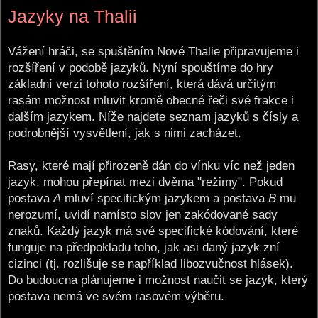
o
Jazyky na Thalii
s
t
Vážení hráči, se spuštěním Nové Thalie připravujeme i
rozšíření v podobě jazyků. Nyní spouštíme do hry
základní verzi tohoto rozšíření, která dává určitým
rasám možnost mluvit kromě obecné řeči své frakce i
dalším jazykem. Níže najdete seznam jazyků s čísly a
podrobnější vysvětlení, jak s nimi zacházet.
Rasy, které mají přirozeně dán do vínku víc než jeden
jazyk, mohou přepínat mezi dvěma "režimy". Pokud
postava
A
mluví specifickým jazykem a postava
B
mu
nerozumí, uvidí namísto slov jen zakódované sady
znaků. Každý jazyk má své specifické kódování, které
funguje na předpokladu toho, jak asi daný jazyk zní
cizinci (tj. rozlišuje se například libozvučnost hlásek).
Do budoucna plánujeme i možnost naučit se jazyk, který
postava nemá ve svém rasovém výběru.